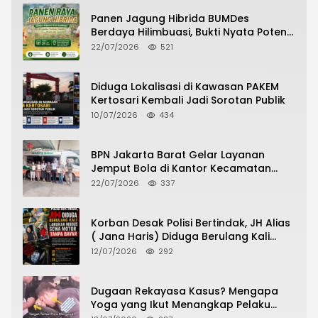
Panen Jagung Hibrida BUMDes
Berdaya Hilimbuasi, Bukti Nyata Potensi
Pertanian Desa
22/07/2026
521
Diduga Lokalisasi di Kawasan PAKEM
Kertosari Kembali Jadi Sorotan Publik
10/07/2026
434
BPN Jakarta Barat Gelar Layanan
Jemput Bola di Kantor Kecamatan
Grogol Petamburan, Warga Antusias
22/07/2026
337
Urus Peningkatan HGB ke SHM
Korban Desak Polisi Bertindak, JH Alias
( Jana Haris) Diduga Berulang Kali
Lakukan Modus Sewa Motor Tanpa
12/07/2026
292
Bayar
Dugaan Rekayasa Kasus? Mengapa
Yoga yang Ikut Menangkap Pelaku