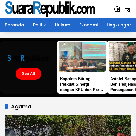
Langsung
ke
konten
Beranda
Politik
Hukum
Ekonomi
Lingkungan
See All
Kapolres Bitung
Asintel Satlap
Perkuat Sinergi
Beri Penjelas
dengan KPU dan Partai
Penanganan 
Politik, Kawal
Pasir Timah d
Verifikasi Transparan
Merbau
Agama
Demi Demokrasi
Berkualitas