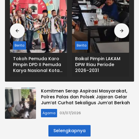
Berita
Berita
a
Tokoh Pemuda Karo
Baikal Pimpin LAKAM
Pimpin DPD II Pemuda
DPW Riau Periode
a
Karya Nasional Kota
2026–2031
Medan
Komitmen Serap Aspirasi Masyarakat,
Polres Palas dan Polsek Jajaran Gelar
Jum’at Curhat Sekaligus Jum’at Berkah
Agama
03/07/2026
Selengkapnya