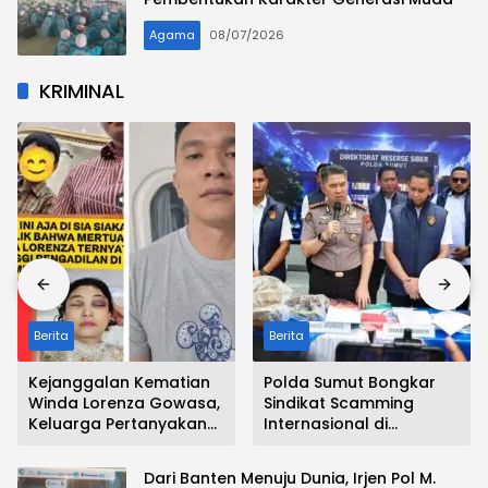
Agama
08/07/2026
KRIMINAL
Berita
Berita
Kejanggalan Kematian
Polda Sumut Bongkar
Winda Lorenza Gowasa,
Sindikat Scamming
Keluarga Pertanyakan
Internasional di
Kesimpulan Bunuh Diri : ”
Apartemen Medan,
Ada Indikasi Tindak
Korban Rugi Rp 6,7 Miliar
Dari Banten Menuju Dunia, Irjen Pol M.
Pidana “