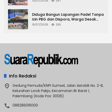
Pencurian Toko Ponsel di Pancur Batu
13/07/2026
287
Tidak Menjadi Tersangka?
Diduga Bangun Lapangan Padel Tanpa
Izin PBG dan Dispora, Warga Desak
CKTRP dan Dispora Jakarta Barat
15/07/2026
255
Tindak Lanjut
Info Redaksi
Gedung Pemuda/KNPI Sumsel, Jalan Aerobik No. 2-B,
Kelurahan Lorok Pakjo, Kecamatan Ilir Barat I,
Palembang (Kode Pos: 30126)
088286016000