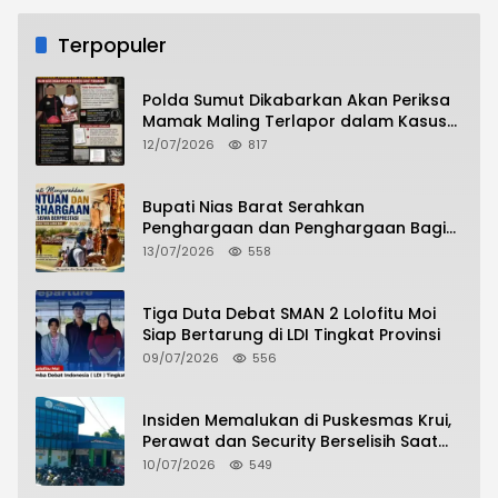
Terpopuler
Polda Sumut Dikabarkan Akan Periksa
Mamak Maling Terlapor dalam Kasus
Dugaan Penipuan Bermodus Surat
12/07/2026
817
Perdamaian
Bupati Nias Barat Serahkan
Penghargaan dan Penghargaan Bagi
Siswa Berprestasi Pada Pembukaan TA
13/07/2026
558
2026/2027
Tiga Duta Debat SMAN 2 Lolofitu Moi
Siap Bertarung di LDI Tingkat Provinsi
09/07/2026
556
Insiden Memalukan di Puskesmas Krui,
Perawat dan Security Berselisih Saat
Pelayanan Pasien Berlangsung
10/07/2026
549