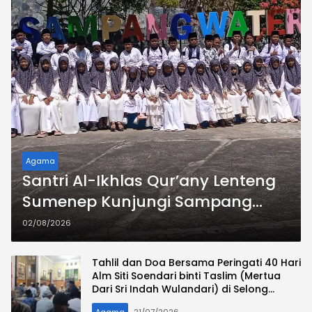
Agama
Santri Al-Ikhlas Qur’any Lenteng
Sumenep Kunjungi Sampang
Water Park
02/08/2026
Tahlil dan Doa Bersama Peringati 40 Hari
Alm Siti Soendari binti Taslim (Mertua
Dari Sri Indah Wulandari) di Selong
Permai Barat
Agama
21/07/2026