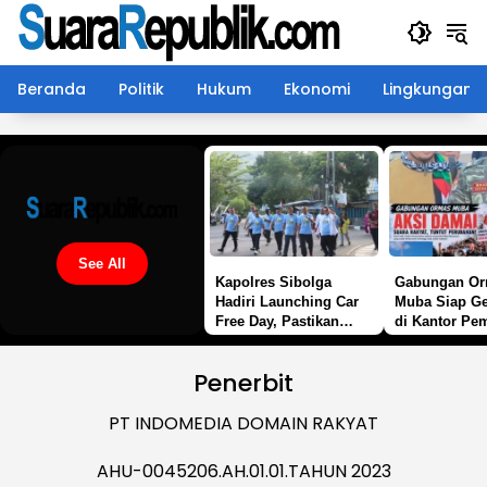
Langsung
ke
konten
Beranda
Politik
Hukum
Ekonomi
Lingkungan
See All
Kapolres Sibolga
Gabungan O
Hadiri Launching Car
Muba Siap Ge
Free Day, Pastikan
di Kantor Pe
Pengamanan Berjalan
Soroti Janji P
Aman dan Kondusif
hingga TPP 
Penerbit
PT INDOMEDIA DOMAIN RAKYAT
AHU-0045206.AH.01.01.TAHUN 2023