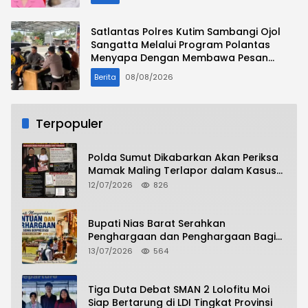
Mantan Istri Anggota Polisi
Satlantas Polres Kutim Sambangi Ojol
Sangatta Melalui Program Polantas
Menyapa Dengan Membawa Pesan
Pengemudi Ojol Jadi Contoh Bagi
Berita
08/08/2026
Pengendara Kendaraan Lainnya
Terpopuler
Polda Sumut Dikabarkan Akan Periksa
Mamak Maling Terlapor dalam Kasus
Dugaan Penipuan Bermodus Surat
12/07/2026
826
Perdamaian
Bupati Nias Barat Serahkan
Penghargaan dan Penghargaan Bagi
Siswa Berprestasi Pada Pembukaan TA
13/07/2026
564
2026/2027
Tiga Duta Debat SMAN 2 Lolofitu Moi
Siap Bertarung di LDI Tingkat Provinsi