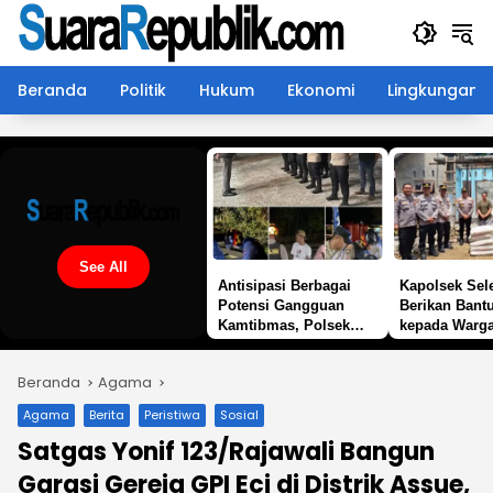
Langsung
ke
konten
Beranda
Politik
Hukum
Ekonomi
Lingkungan
See All
Antisipasi Berbagai
Kapolsek Sele
Potensi Gangguan
Berikan Bant
Kamtibmas, Polsek
kepada Warg
Sangkulirang Gelar
KRYD. Balap Liar Jadi
Beranda
Agama
Sasaran
Agama
Berita
Peristiwa
Sosial
Satgas Yonif 123/Rajawali Bangun
Garasi Gereja GPI Eci di Distrik Assue,