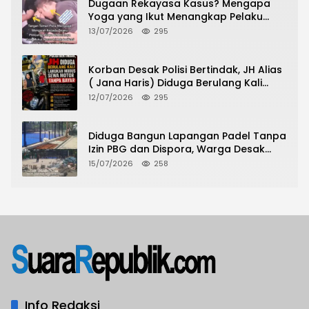
Dugaan Rekayasa Kasus? Mengapa
Yoga yang Ikut Menangkap Pelaku
Pencurian Toko Ponsel di Pancur Batu
13/07/2026
295
Tidak Menjadi Tersangka?
Korban Desak Polisi Bertindak, JH Alias
( Jana Haris) Diduga Berulang Kali
Lakukan Modus Sewa Motor Tanpa
12/07/2026
295
Bayar
Diduga Bangun Lapangan Padel Tanpa
Izin PBG dan Dispora, Warga Desak
CKTRP dan Dispora Jakarta Barat
15/07/2026
258
Tindak Lanjut
Info Redaksi