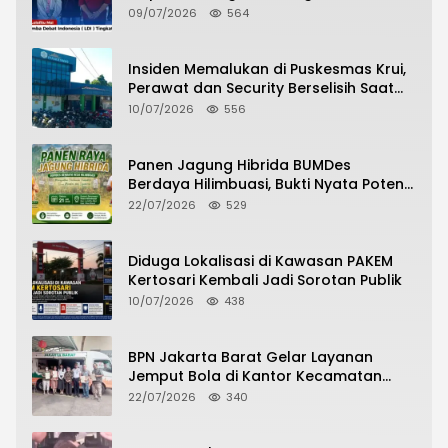
09/07/2026
564
Insiden Memalukan di Puskesmas Krui,
Perawat dan Security Berselisih Saat
Pelayanan Pasien Berlangsung
10/07/2026
556
Panen Jagung Hibrida BUMDes
Berdaya Hilimbuasi, Bukti Nyata Potensi
Pertanian Desa
22/07/2026
529
Diduga Lokalisasi di Kawasan PAKEM
Kertosari Kembali Jadi Sorotan Publik
10/07/2026
438
BPN Jakarta Barat Gelar Layanan
Jemput Bola di Kantor Kecamatan
Grogol Petamburan, Warga Antusias
22/07/2026
340
Urus Peningkatan HGB ke SHM