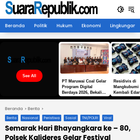
Langsung
ke
konten
Beranda
Politik
Hukum
Ekonomi
Lingkungan
See All
PT Maruwai Coal Gelar
Residivis di
Program Digital
Mangkubumi 
Berdaya 2026, Bekali
Kembali Edar
Warga Lingkar
Pod Getar “,
Tambang dengan
Desak Polisi 
Beranda
Berita
Keterampilan
Tangan
Komputer Bekerja
Berita
Nasional
Peristiwa
Sosial
TNI/POLRI
Viral
Sama LPP Butterfly
Semarak Hari Bhayangkara ke – 80,
Polsek Kalideres Gelar Festival