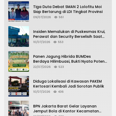
Tiga Duta Debat SMAN 2 Lolofitu Moi
Siap Bertarung di LDI Tingkat Provinsi
09/07/2026
561
Insiden Memalukan di Puskesmas Krui,
Perawat dan Security Berselisih Saat
Pelayanan Pasien Berlangsung
10/07/2026
553
Panen Jagung Hibrida BUMDes
Berdaya Hilimbuasi, Bukti Nyata Potensi
Pertanian Desa
22/07/2026
523
Diduga Lokalisasi di Kawasan PAKEM
Kertosari Kembali Jadi Sorotan Publik
10/07/2026
436
BPN Jakarta Barat Gelar Layanan
Jemput Bola di Kantor Kecamatan
Grogol Petamburan, Warga Antusias