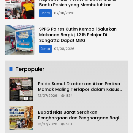
Bantu Pasien yang Membutuhkan
Berita
07/08/2026
SPPG Polres Kutim Kembali Salurkan
Makanan Bergizi, 1.315 Pelajar Di
Sangatta Dapat MBG
Berita
07/08/2026
Terpopuler
Polda Sumut Dikabarkan Akan Periksa
Mamak Maling Terlapor dalam Kasus
Dugaan Penipuan Bermodus Surat
12/07/2026
824
Perdamaian
Bupati Nias Barat Serahkan
Penghargaan dan Penghargaan Bagi
Siswa Berprestasi Pada Pembukaan TA
13/07/2026
561
2026/2027