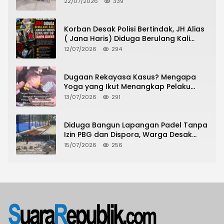
22/07/2026
339
Urus Peningkatan HGB ke SHM
Korban Desak Polisi Bertindak, JH Alias
( Jana Haris) Diduga Berulang Kali
Lakukan Modus Sewa Motor Tanpa
12/07/2026
294
Bayar
Dugaan Rekayasa Kasus? Mengapa
Yoga yang Ikut Menangkap Pelaku
Pencurian Toko Ponsel di Pancur Batu
13/07/2026
291
Tidak Menjadi Tersangka?
Diduga Bangun Lapangan Padel Tanpa
Izin PBG dan Dispora, Warga Desak
CKTRP dan Dispora Jakarta Barat
15/07/2026
256
Tindak Lanjut