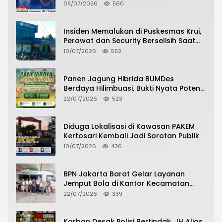
09/07/2026
560
Insiden Memalukan di Puskesmas Krui,
Perawat dan Security Berselisih Saat
Pelayanan Pasien Berlangsung
10/07/2026
552
Panen Jagung Hibrida BUMDes
Berdaya Hilimbuasi, Bukti Nyata Potensi
Pertanian Desa
22/07/2026
523
Diduga Lokalisasi di Kawasan PAKEM
Kertosari Kembali Jadi Sorotan Publik
10/07/2026
436
BPN Jakarta Barat Gelar Layanan
Jemput Bola di Kantor Kecamatan
Grogol Petamburan, Warga Antusias
22/07/2026
339
Urus Peningkatan HGB ke SHM
Korban Desak Polisi Bertindak, JH Alias