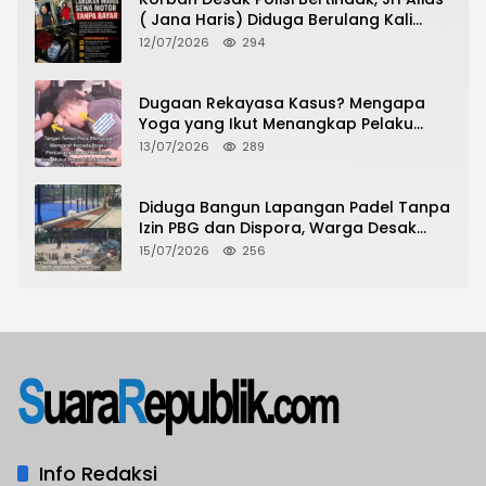
( Jana Haris) Diduga Berulang Kali
Lakukan Modus Sewa Motor Tanpa
12/07/2026
294
Bayar
Dugaan Rekayasa Kasus? Mengapa
Yoga yang Ikut Menangkap Pelaku
Pencurian Toko Ponsel di Pancur Batu
13/07/2026
289
Tidak Menjadi Tersangka?
Diduga Bangun Lapangan Padel Tanpa
Izin PBG dan Dispora, Warga Desak
CKTRP dan Dispora Jakarta Barat
15/07/2026
256
Tindak Lanjut
Info Redaksi