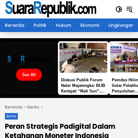
Langsung
ke
konten
Beranda
Politik
Hukum
Ekonomi
Lingkungan
See All
Diskusi Publik Forum
Pemdes Hili
Nalar Majalengka: BIJB
Gelar Pelatih
Kertajati “Mati Suri”,
Penyuluhan
Masih Adakah Harapan
Pemberdayaa
Kembali ke Visi Awal
Perempuan
Beranda
Berita
Berita
Peran Strategis Padigital Dalam
Ketahanan Moneter Indonesia