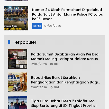
Nomor 24 Ubah Permainan! Dirpolairud
Polda Sulut Antar Marine Police FC Lolos
ke 16 Besar
Berita
07/08/2026
Terpopuler
Polda Sumut Dikabarkan Akan Periksa
Mamak Maling Terlapor dalam Kasus
Dugaan Penipuan Bermodus Surat
12/07/2026
819
Perdamaian
Bupati Nias Barat Serahkan
Penghargaan dan Penghargaan Bagi
Siswa Berprestasi Pada Pembukaan TA
13/07/2026
561
2026/2027
Tiga Duta Debat SMAN 2 Lolofitu Moi
Siap Bertarung di LDI Tingkat Provinsi