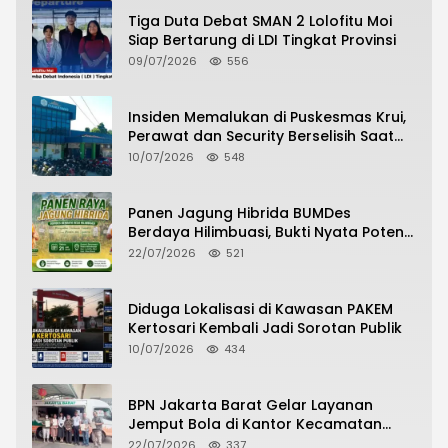
Tiga Duta Debat SMAN 2 Lolofitu Moi
Siap Bertarung di LDI Tingkat Provinsi
09/07/2026
556
Insiden Memalukan di Puskesmas Krui,
Perawat dan Security Berselisih Saat
Pelayanan Pasien Berlangsung
10/07/2026
548
Panen Jagung Hibrida BUMDes
Berdaya Hilimbuasi, Bukti Nyata Potensi
Pertanian Desa
22/07/2026
521
Diduga Lokalisasi di Kawasan PAKEM
Kertosari Kembali Jadi Sorotan Publik
10/07/2026
434
BPN Jakarta Barat Gelar Layanan
Jemput Bola di Kantor Kecamatan
Grogol Petamburan, Warga Antusias
22/07/2026
337