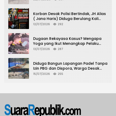
Urus Peningkatan HGB ke SHM
Korban Desak Polisi Bertindak, JH Alias
( Jana Haris) Diduga Berulang Kali
Lakukan Modus Sewa Motor Tanpa
12/07/2026
292
Bayar
Dugaan Rekayasa Kasus? Mengapa
Yoga yang Ikut Menangkap Pelaku
Pencurian Toko Ponsel di Pancur Batu
13/07/2026
287
Tidak Menjadi Tersangka?
Diduga Bangun Lapangan Padel Tanpa
Izin PBG dan Dispora, Warga Desak
CKTRP dan Dispora Jakarta Barat
15/07/2026
255
Tindak Lanjut