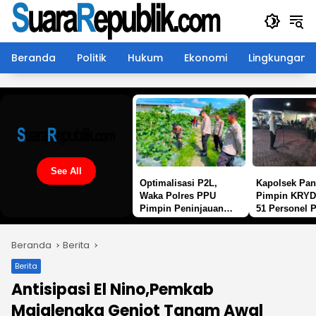
Langsung
ke
konten
Beranda
Politik
Hukum
Ekonomi
Lingkungan
See All
Optimalisasi P2L,
Kapolsek Pan
Waka Polres PPU
Pimpin KRYD
Pimpin Peninjauan
51 Personel P
Langsung Budidaya
Cegah Gangg
Melon Dukung
Kamtibmas
Beranda
Berita
Ketahanan Pangan
Berita
Antisipasi El Nino,Pemkab
Majalengka Genjot Tanam Awal