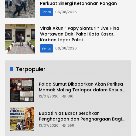
Perkuat Sinergi Ketahanan Pangan
Berita
06/08/2026
Viral! Akun ” Papy Sianturi ” Live Hina
Wartawan Dairi Pakai Kata Kasar,
Korban Lapor Polisi
Berita
06/08/2026
Terpopuler
Polda Sumut Dikabarkan Akan Periksa
Mamak Maling Terlapor dalam Kasus
Dugaan Penipuan Bermodus Surat
12/07/2026
816
Perdamaian
Bupati Nias Barat Serahkan
Penghargaan dan Penghargaan Bagi
Siswa Berprestasi Pada Pembukaan TA
13/07/2026
558
2026/2027