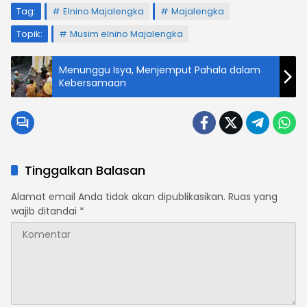
Tag:
Elnino Majalengka
Majalengka
Topik:
Musim elnino Majalengka
Menunggu Isya, Menjemput Pahala dalam
Kebersamaan
Tinggalkan Balasan
Alamat email Anda tidak akan dipublikasikan.
Ruas yang
wajib ditandai
*