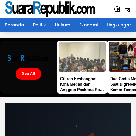
Langsung
ke
konten
Beranda
Politik
Hukum
Ekonomi
Lingkungan
See All
Giliran Kesbangpol
Dua Gadis M
Kota Medan dan
Saat Digrebek
Anggota Paskibra Kota
Kamar Tempa
Medan di Sambangi
Malam, Pols
Satgaswil Sumut
Malela Bongk
Densus 88 AT Polri
Jaringan Pem
Sabu di Sim