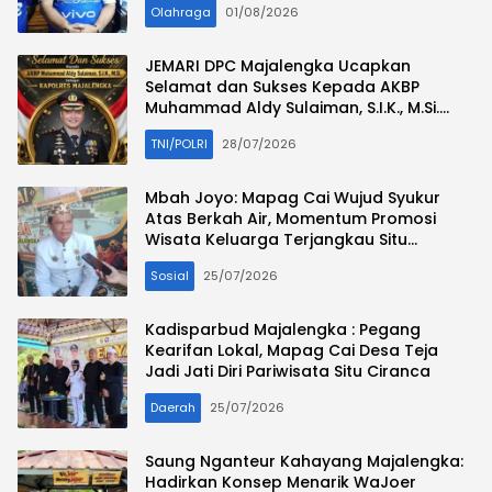
Olahraga
01/08/2026
JEMARI DPC Majalengka Ucapkan
Selamat dan Sukses Kepada AKBP
Muhammad Aldy Sulaiman, S.I.K., M.Si.
Sebagai Kapolres Majalengka
TNI/POLRI
28/07/2026
Mbah Joyo: Mapag Cai Wujud Syukur
Atas Berkah Air, Momentum Promosi
Wisata Keluarga Terjangkau Situ
Ciranca
Sosial
25/07/2026
Kadisparbud Majalengka : Pegang
Kearifan Lokal, Mapag Cai Desa Teja
Jadi Jati Diri Pariwisata Situ Ciranca
Daerah
25/07/2026
Saung Nganteur Kahayang Majalengka:
Hadirkan Konsep Menarik WaJoer