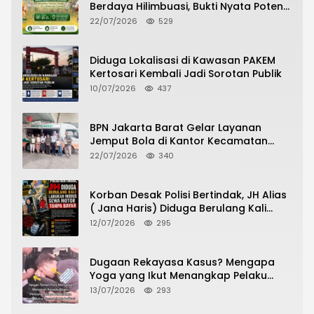
Berdaya Hilimbuasi, Bukti Nyata Potensi
Pertanian Desa
22/07/2026
529
Diduga Lokalisasi di Kawasan PAKEM
Kertosari Kembali Jadi Sorotan Publik
10/07/2026
437
BPN Jakarta Barat Gelar Layanan
Jemput Bola di Kantor Kecamatan
Grogol Petamburan, Warga Antusias
22/07/2026
340
Urus Peningkatan HGB ke SHM
Korban Desak Polisi Bertindak, JH Alias
( Jana Haris) Diduga Berulang Kali
Lakukan Modus Sewa Motor Tanpa
12/07/2026
295
Bayar
Dugaan Rekayasa Kasus? Mengapa
Yoga yang Ikut Menangkap Pelaku
Pencurian Toko Ponsel di Pancur Batu
13/07/2026
293
Tidak Menjadi Tersangka?