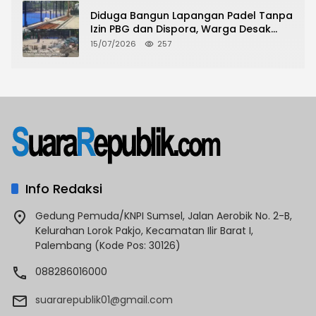
Diduga Bangun Lapangan Padel Tanpa
Izin PBG dan Dispora, Warga Desak
CKTRP dan Dispora Jakarta Barat
15/07/2026
257
Tindak Lanjut
Info Redaksi
Gedung Pemuda/KNPI Sumsel, Jalan Aerobik No. 2-B,
Kelurahan Lorok Pakjo, Kecamatan Ilir Barat I,
Palembang (Kode Pos: 30126)
088286016000
suararepublik01@gmail.com