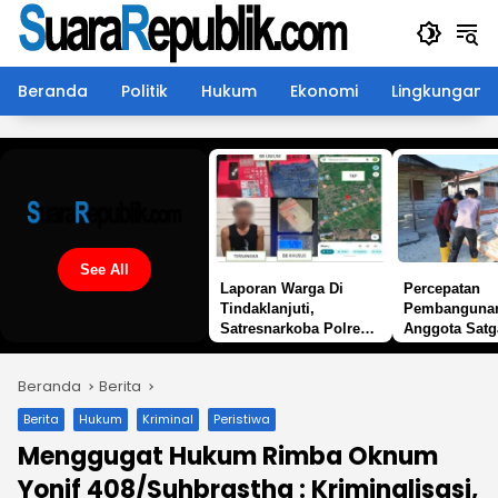
Langsung
ke
konten
Beranda
Politik
Hukum
Ekonomi
Lingkungan
See All
Laporan Warga Di
Percepatan
Tindaklanjuti,
Pembanguna
Satresnarkoba Polres
Anggota Sat
PPU Ungkap Pengedar
ke-129 Kodim
Sabu Di Kecamatan
1505/Tidore 
Beranda
Berita
Waru
Material Sem
Berita
Hukum
Kriminal
Peristiwa
Menggugat Hukum Rimba Oknum
Yonif 408/Suhbrastha : Kriminalisasi,