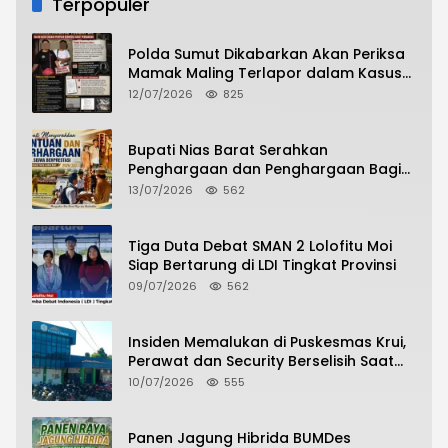
Terpopuler
Polda Sumut Dikabarkan Akan Periksa
Mamak Maling Terlapor dalam Kasus
Dugaan Penipuan Bermodus Surat
12/07/2026
825
Perdamaian
Bupati Nias Barat Serahkan
Penghargaan dan Penghargaan Bagi
Siswa Berprestasi Pada Pembukaan TA
13/07/2026
562
2026/2027
Tiga Duta Debat SMAN 2 Lolofitu Moi
Siap Bertarung di LDI Tingkat Provinsi
09/07/2026
562
Insiden Memalukan di Puskesmas Krui,
Perawat dan Security Berselisih Saat
Pelayanan Pasien Berlangsung
10/07/2026
555
Panen Jagung Hibrida BUMDes