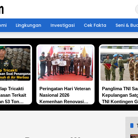
omi
Lingkungan
Investigasi
Cek Fakta
Seni & Bu
lap Tricakti
Peringatan Hari Veteran
Panglima TNI S
lasan Terkait
Nasional 2026
Kepulangan Satg
n 53 Ton
Kemenhan Renovasi
TNI Kontingen 
h di Air
Sekretariat LVRI dan
XX-V MONUSC
Bedah Rumah Veteran
di 19 Provinsi