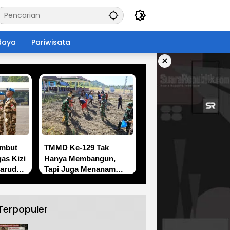
daya
Pariwisata
×
ambut
TMMD Ke-129 Tak
as Kizi
Hanya Membangun,
Garuda
Tapi Juga Menanam
O
Harapan Melalui
Ketahanan Pangan
Terpopuler