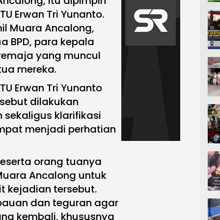
ncalong, itu dipimpin
TU Erwan Tri Yunanto.
mil Muara Ancalong,
ua BPD, para kepala
a remaja yang muncul
tua mereka.
TU Erwan Tri Yunanto
sebut dilakukan
ekaligus klarifikasi
mpat menjadi perhatian
beserta orang tuanya
 Muara Ancalong untuk
it kejadian tersebut.
bauan dan teguran agar
lang kembali, khususnya