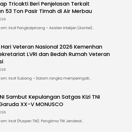
lap Tricakti Beri Penjelasan Terkait
 53 Ton Pasir Timah di Air Merbau
026
om: Irsof Pangkalpinang – Asisten Intelijen (Asintel)…
 Hari Veteran Nasional 2026 Kemenhan
ekretariat LVRI dan Bedah Rumah Veteran
si
026
com: Irsof Subang – Dalam rangka memperingati…
NI Sambut Kepulangan Satgas Kizi TNI
 Garuda XX-V MONUSCO
026
om: Irsof (Puspen TNI). Panglima TNI Jenderal…