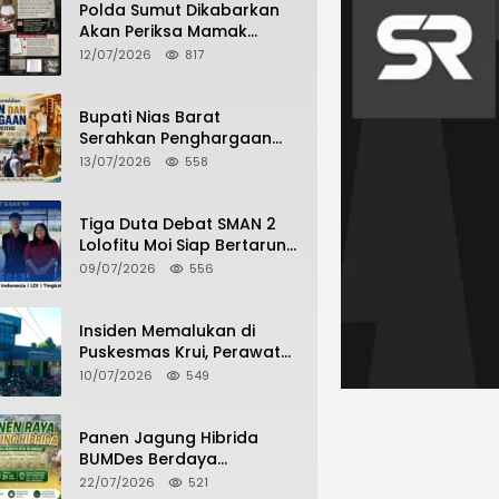
Polda Sumut Dikabarkan
Akan Periksa Mamak
Maling Terlapor dalam
12/07/2026
817
Kasus Dugaan Penipuan
Bermodus Surat
Perdamaian
Bupati Nias Barat
Serahkan Penghargaan
dan Penghargaan Bagi
13/07/2026
558
Siswa Berprestasi Pada
Pembukaan TA 2026/2027
Tiga Duta Debat SMAN 2
Lolofitu Moi Siap Bertarung
di LDI Tingkat Provinsi
09/07/2026
556
Insiden Memalukan di
Puskesmas Krui, Perawat
dan Security Berselisih
10/07/2026
549
Saat Pelayanan Pasien
Berlangsung
Panen Jagung Hibrida
BUMDes Berdaya
Hilimbuasi, Bukti Nyata
22/07/2026
521