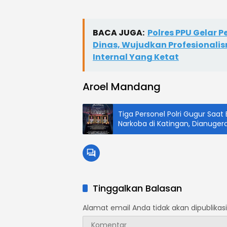
BACA JUGA:
Polres PPU Gelar 
Dinas, Wujudkan Profesional
Internal Yang Ketat
Aroel Mandang
Tiga Personel Polri Gugur Saa
Narkoba di Katingan, Dianuger
Biasa Anumerta
Tinggalkan Balasan
Alamat email Anda tidak akan dipublikasi