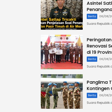
Asintel Sat
Penanganan
Berita
06/08/2
Suara Republik.c
Peringatan
Renovasi S
di 19 Provin
Berita
06/08/2
Suara Republik.
Panglima T
Kontingen
Berita
06/08/2
Suara Republik.c