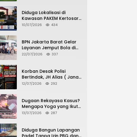
Potensi Pertanian Desa
Diduga Lokalisasi di
Kawasan PAKEM Kertosari
Kembali Jadi Sorotan
10/07/2026
434
Publik
BPN Jakarta Barat Gelar
Layanan Jemput Bola di
Kantor Kecamatan Grogol
22/07/2026
337
Petamburan, Warga
Antusias Urus Peningkatan
HGB ke SHM
Korban Desak Polisi
Bertindak, JH Alias ( Jana
Haris) Diduga Berulang
12/07/2026
292
Kali Lakukan Modus Sewa
Motor Tanpa Bayar
Dugaan Rekayasa Kasus?
Mengapa Yoga yang Ikut
Menangkap Pelaku
13/07/2026
287
Pencurian Toko Ponsel di
Pancur Batu Tidak Menjadi
Tersangka?
Diduga Bangun Lapangan
Padel Tanpa Izin PBG dan