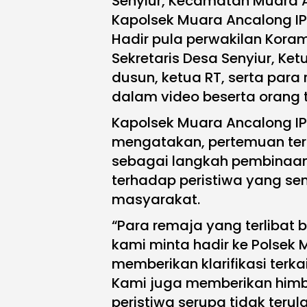
Senyiur, Kecamatan Muara A
Kapolsek Muara Ancalong IP
Hadir pula perwakilan Kora
Sekretaris Desa Senyiur, Ket
dusun, ketua RT, serta par
dalam video beserta orang 
Kapolsek Muara Ancalong IP
mengatakan, pertemuan ter
sebagai langkah pembinaan s
terhadap peristiwa yang se
masyarakat.
“Para remaja yang terlibat 
kami minta hadir ke Polsek
memberikan klarifikasi terka
Kami juga memberikan him
peristiwa serupa tidak teru