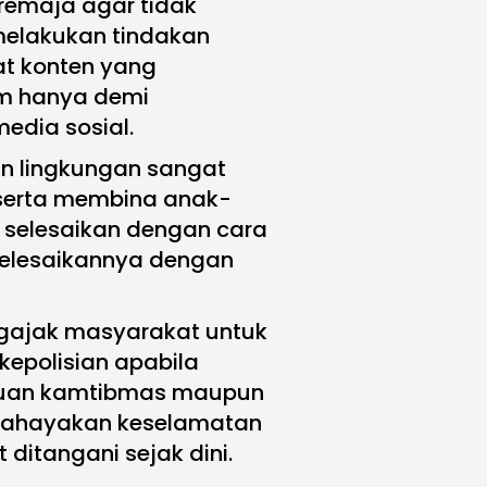
remaja agar tidak
melakukan tindakan
t konten yang
um hanya demi
edia sosial.
an lingkungan sangat
serta membina anak-
n, selesaikan dengan cara
elesaikannya dengan
ngajak masyarakat untuk
epolisian apabila
uan kamtibmas maupun
bahayakan keselamatan
ditangani sejak dini.