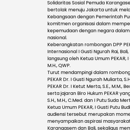
Solidaritas Sosial Pemuda Karanga
bertolak menuju Jakarta untuk mel
Kebangsaan dengan Pemerintah Pusa
komitmen organisasi dalam memperk
kepemudaan dengan negara dala
nasional.
Keberangkatan rombongan DPP PEKA
Internasional I Gusti Ngurah Rai, Bal
langsung oleh Ketua Umum PEKAR, I G
M.H., QWP.
Turut mendampingi dalam rombong
PEKAR Dr. I Gusti Ngurah Muliarta, S.
PEKAR Dr. I Ketut Merta, S.E., M.M.,
serta jajaran Biro Hukum PEKAR yang 
S.H., M.H., C.Med. dan I Putu Suda Mert
Ketua Umum PEKAR, I Gusti Putu Bu
audiensi tersebut merupakan mome
menyampaikan aspirasi masyarakat
Karangasem dan Bali, sekaligus mem