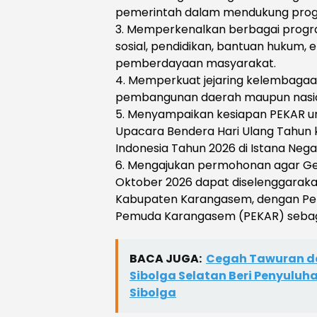
pemerintah dalam mendukung prog
3. Memperkenalkan berbagai progr
sosial, pendidikan, bantuan hukum, e
pemberdayaan masyarakat.
4. Memperkuat jejaring kelembaga
pembangunan daerah maupun nasio
5. Menyampaikan kesiapan PEKAR un
Upacara Bendera Hari Ulang Tahun
Indonesia Tahun 2026 di Istana Nega
6. Mengajukan permohonan agar G
Oktober 2026 dapat diselenggarakan d
Kabupaten Karangasem, dengan Perk
Pemuda Karangasem (PEKAR) sebag
BACA JUGA:
Cegah Tawuran da
Sibolga Selatan Beri Penyuluh
Sibolga