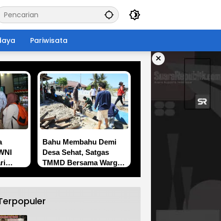
daya
Pariwisata
×
a
Bahu Membahu Demi
 WNI
Desa Sehat, Satgas
ri
TMMD Bersama Warga
Bersihkan Saluran Air
Terpopuler