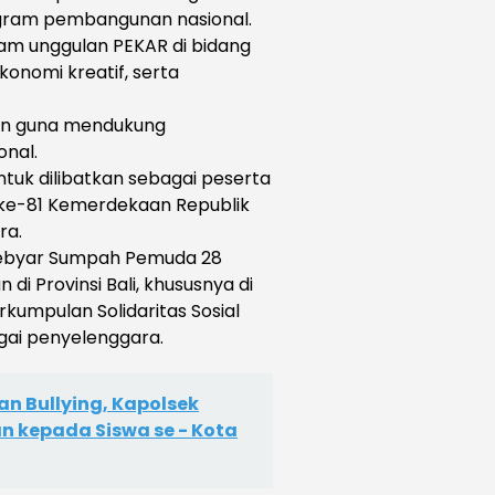
ram pembangunan nasional.
am unggulan PEKAR di bidang
konomi kreatif, serta
an guna mendukung
nal.
tuk dilibatkan sebagai peserta
 ke-81 Kemerdekaan Republik
ra.
ebyar Sumpah Pemuda 28
i Provinsi Bali, khususnya di
umpulan Solidaritas Sosial
ai penyelenggara.
n Bullying, Kapolsek
an kepada Siswa se - Kota