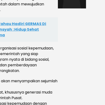
ntah dalam mewujudkan
.
ahau Hadiri GERMAS Di
nsyah : Hidup Sehat
ama
rganisasi sosial kepemudaan,
 pemerintah yang siap
am nyata di bidang sosial,
f, dan pemberdayaan
rangkatan.
AR akan menyampaikan sejumlah
at, khususnya generasi muda
intah Pusat.
nisasi kepemudaan dengan