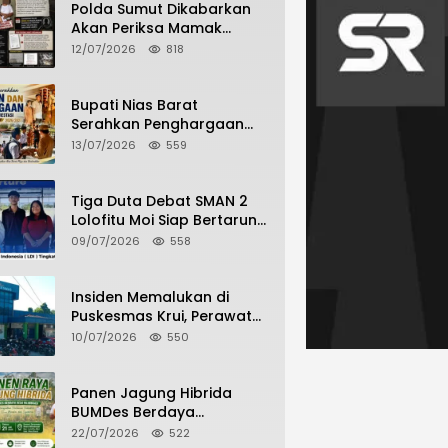
Polda Sumut Dikabarkan
Akan Periksa Mamak
Maling Terlapor dalam
12/07/2026
818
Kasus Dugaan Penipuan
Bermodus Surat
Perdamaian
Bupati Nias Barat
Serahkan Penghargaan
dan Penghargaan Bagi
13/07/2026
559
Siswa Berprestasi Pada
Pembukaan TA 2026/2027
Tiga Duta Debat SMAN 2
Lolofitu Moi Siap Bertarung
di LDI Tingkat Provinsi
09/07/2026
558
Insiden Memalukan di
Puskesmas Krui, Perawat
dan Security Berselisih
10/07/2026
550
Saat Pelayanan Pasien
Berlangsung
Panen Jagung Hibrida
BUMDes Berdaya
Hilimbuasi, Bukti Nyata
22/07/2026
522