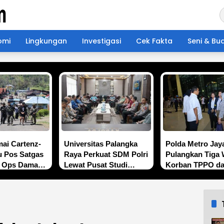
omi
Lingkungan
Investigasi
Cek Fakta
Seni & Bu
ai Cartenz-
Universitas Palangka
Polda Metro Jay
u Pos Satgas
Raya Perkuat SDM Polri
Pulangkan Tiga
n Ops Damai
Lewat Pusat Studi
Korban TPPO da
 Sinak,
Kepolisian
Libya
endekatan
Bersama
t