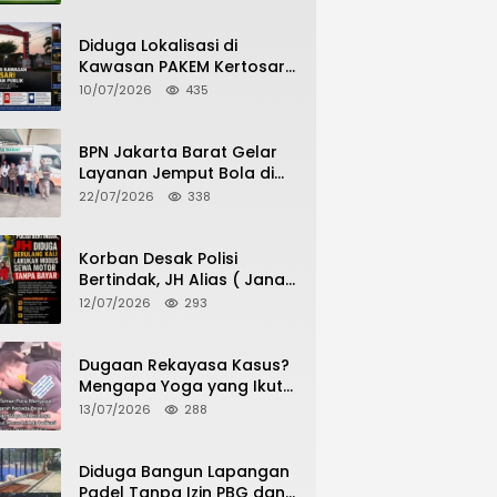
Potensi Pertanian Desa
Diduga Lokalisasi di
Kawasan PAKEM Kertosari
Kembali Jadi Sorotan
10/07/2026
435
Publik
BPN Jakarta Barat Gelar
Layanan Jemput Bola di
Kantor Kecamatan Grogol
22/07/2026
338
Petamburan, Warga
Antusias Urus Peningkatan
HGB ke SHM
Korban Desak Polisi
Bertindak, JH Alias ( Jana
Haris) Diduga Berulang
12/07/2026
293
Kali Lakukan Modus Sewa
Motor Tanpa Bayar
Dugaan Rekayasa Kasus?
Mengapa Yoga yang Ikut
Menangkap Pelaku
13/07/2026
288
Pencurian Toko Ponsel di
Pancur Batu Tidak Menjadi
Tersangka?
Diduga Bangun Lapangan
Padel Tanpa Izin PBG dan