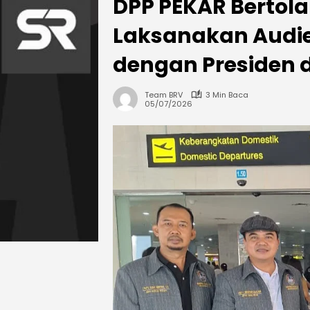
DPP PEKAR Bertola
Laksanakan Audi
dengan Presiden d
Team BRV
3 Min Baca
05/07/2026