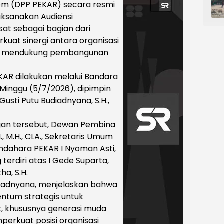
sem (DPP PEKAR) secara resmi
aksanakan Audiensi
t sebagai bagian dari
uat sinergi antara organisasi
m mendukung pembangunan
R dilakukan melalui Bandara
i, Minggu (5/7/2026), dipimpin
usti Putu Budiadnyana, S.H.,
an tersebut, Dewan Pembina
H., M.H., CLA., Sekretaris Umum
 Bendahara PEKAR I Nyoman Asti,
terdiri atas I Gede Suparta,
ha, S.H.
diadnyana, menjelaskan bahwa
ntum strategis untuk
, khususnya generasi muda
perkuat posisi organisasi