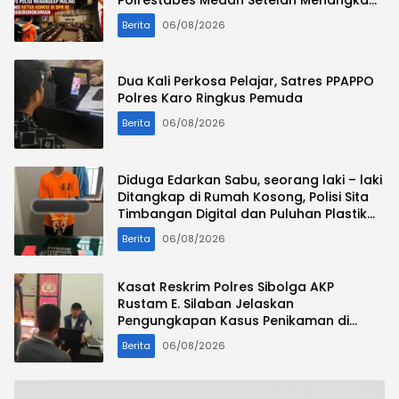
Maling Atas Atensi Ketua Komisi III DPR RI
Berita
06/08/2026
Habiburokhman
Dua Kali Perkosa Pelajar, Satres PPAPPO
Polres Karo Ringkus Pemuda
Berita
06/08/2026
Diduga Edarkan Sabu, seorang laki – laki
Ditangkap di Rumah Kosong, Polisi Sita
Timbangan Digital dan Puluhan Plastik
Klip
Berita
06/08/2026
Kasat Reskrim Polres Sibolga AKP
Rustam E. Silaban Jelaskan
Pengungkapan Kasus Penikaman di
Jalan Mesjid
Berita
06/08/2026