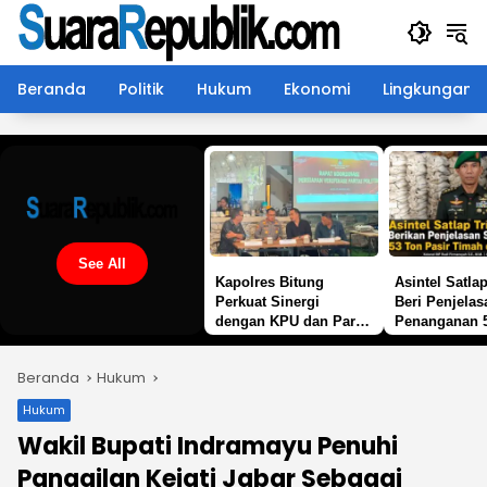
Langsung
ke
konten
Beranda
Politik
Hukum
Ekonomi
Lingkungan
See All
Kapolres Bitung
Asintel Satlap
Perkuat Sinergi
Beri Penjelas
dengan KPU dan Partai
Penanganan 
Politik, Kawal
Pasir Timah d
Verifikasi Transparan
Merbau
Beranda
Hukum
Demi Demokrasi
Berkualitas
Hukum
Wakil Bupati Indramayu Penuhi
Panggilan Kejati Jabar Sebagai