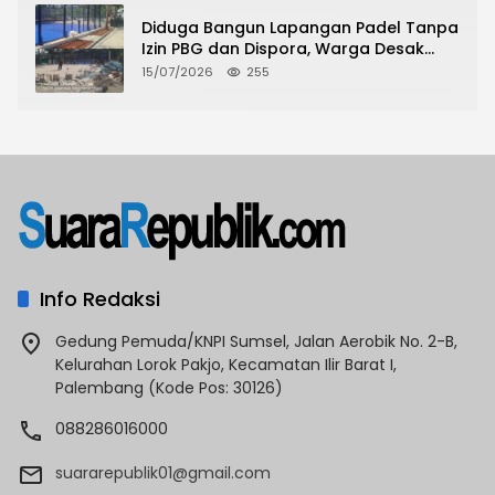
Diduga Bangun Lapangan Padel Tanpa
Izin PBG dan Dispora, Warga Desak
CKTRP dan Dispora Jakarta Barat
15/07/2026
255
Tindak Lanjut
Info Redaksi
Gedung Pemuda/KNPI Sumsel, Jalan Aerobik No. 2-B,
Kelurahan Lorok Pakjo, Kecamatan Ilir Barat I,
Palembang (Kode Pos: 30126)
088286016000
suararepublik01@gmail.com