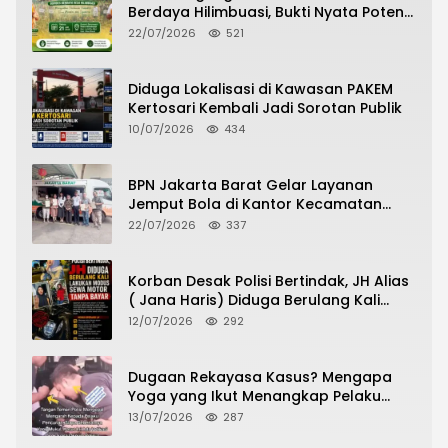
Berdaya Hilimbuasi, Bukti Nyata Potensi
Pertanian Desa
22/07/2026
521
Diduga Lokalisasi di Kawasan PAKEM
Kertosari Kembali Jadi Sorotan Publik
10/07/2026
434
BPN Jakarta Barat Gelar Layanan
Jemput Bola di Kantor Kecamatan
Grogol Petamburan, Warga Antusias
22/07/2026
337
Urus Peningkatan HGB ke SHM
Korban Desak Polisi Bertindak, JH Alias
( Jana Haris) Diduga Berulang Kali
Lakukan Modus Sewa Motor Tanpa
12/07/2026
292
Bayar
Dugaan Rekayasa Kasus? Mengapa
Yoga yang Ikut Menangkap Pelaku
Pencurian Toko Ponsel di Pancur Batu
13/07/2026
287
Tidak Menjadi Tersangka?