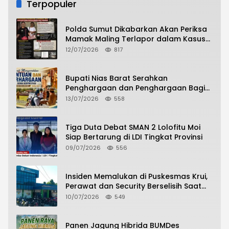
Terpopuler
Polda Sumut Dikabarkan Akan Periksa
Mamak Maling Terlapor dalam Kasus
Dugaan Penipuan Bermodus Surat
12/07/2026
817
Perdamaian
Bupati Nias Barat Serahkan
Penghargaan dan Penghargaan Bagi
Siswa Berprestasi Pada Pembukaan TA
13/07/2026
558
2026/2027
Tiga Duta Debat SMAN 2 Lolofitu Moi
Siap Bertarung di LDI Tingkat Provinsi
09/07/2026
556
Insiden Memalukan di Puskesmas Krui,
Perawat dan Security Berselisih Saat
Pelayanan Pasien Berlangsung
10/07/2026
549
Panen Jagung Hibrida BUMDes