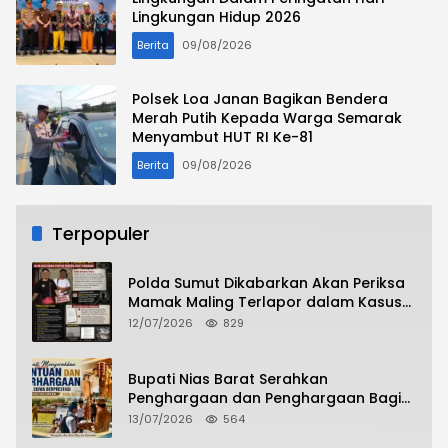
Lingkungan Hidup 2026
Berita
09/08/2026
Polsek Loa Janan Bagikan Bendera
Merah Putih Kepada Warga Semarak
Menyambut HUT RI Ke-81
Berita
09/08/2026
Terpopuler
Polda Sumut Dikabarkan Akan Periksa
Mamak Maling Terlapor dalam Kasus
Dugaan Penipuan Bermodus Surat
12/07/2026
829
Perdamaian
Bupati Nias Barat Serahkan
Penghargaan dan Penghargaan Bagi
Siswa Berprestasi Pada Pembukaan TA
13/07/2026
564
2026/2027