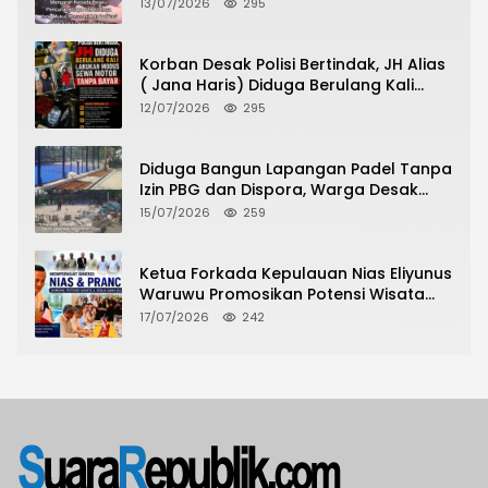
Pencurian Toko Ponsel di Pancur Batu
13/07/2026
295
Tidak Menjadi Tersangka?
Korban Desak Polisi Bertindak, JH Alias
( Jana Haris) Diduga Berulang Kali
Lakukan Modus Sewa Motor Tanpa
12/07/2026
295
Bayar
Diduga Bangun Lapangan Padel Tanpa
Izin PBG dan Dispora, Warga Desak
CKTRP dan Dispora Jakarta Barat
15/07/2026
259
Tindak Lanjut
Ketua Forkada Kepulauan Nias Eliyunus
Waruwu Promosikan Potensi Wisata
Nias di Hadapan Dubes Prancis
17/07/2026
242