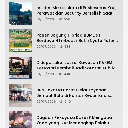
Insiden Memalukan di Puskesmas Krui,
Perawat dan Security Berselisih Saat
Pelayanan Pasien Berlangsung
10/07/2026
556
Panen Jagung Hibrida BUMDes
Berdaya Hilimbuasi, Bukti Nyata Potensi
Pertanian Desa
22/07/2026
533
Diduga Lokalisasi di Kawasan PAKEM
Kertosari Kembali Jadi Sorotan Publik
10/07/2026
438
BPN Jakarta Barat Gelar Layanan
Jemput Bola di Kantor Kecamatan
Grogol Petamburan, Warga Antusias
22/07/2026
340
Urus Peningkatan HGB ke SHM
Dugaan Rekayasa Kasus? Mengapa
Yoga yang Ikut Menangkap Pelaku