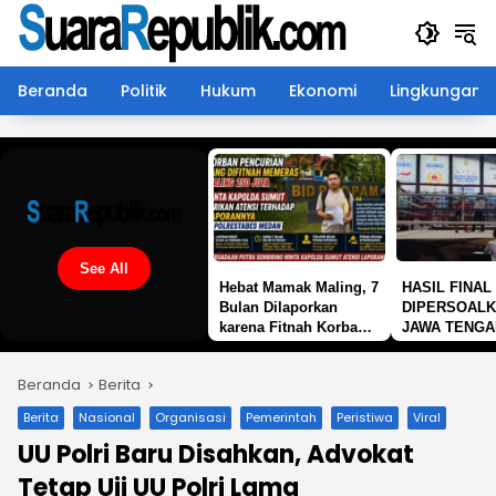
Langsung
ke
konten
Beranda
Politik
Hukum
Ekonomi
Lingkungan
See All
Hebat Mamak Maling, 7
HASIL FINAL 
Bulan Dilaporkan
DIPERSOALK
karena Fitnah Korban
JAWA TENGA
Pencurian Memerasnya
SCORECARD 
250 Juta Tidak
DIBUKA
Beranda
Berita
Diperiksa, Korban
Meminta Kapolda
Berita
Nasional
Organisasi
Pemerintah
Peristiwa
Viral
Sumut Memberikan
UU Polri Baru Disahkan, Advokat
Atensi
Tetap Uji UU Polri Lama