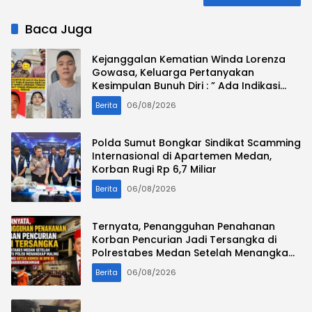
Baca Juga
Kejanggalan Kematian Winda Lorenza
Gowasa, Keluarga Pertanyakan
Kesimpulan Bunuh Diri : ” Ada Indikasi
Tindak Pidana “
Berita
06/08/2026
Polda Sumut Bongkar Sindikat Scamming
Internasional di Apartemen Medan,
Korban Rugi Rp 6,7 Miliar
Berita
06/08/2026
Ternyata, Penangguhan Penahanan
Korban Pencurian Jadi Tersangka di
Polrestabes Medan Setelah Menangkap
Maling Atas Atensi Ketua Komisi III DPR RI
Berita
06/08/2026
Habiburokhman