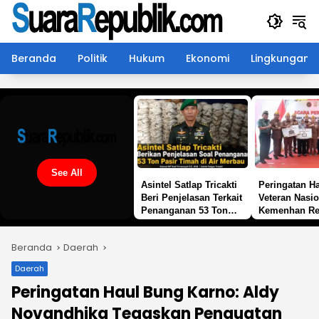
Langsung
ke
konten
Beranda
Politik
Hukum
Ekonomi
Lingkungan
See All
Asintel Satlap Tricakti
Peringatan Ha
Beri Penjelasan Terkait
Veteran Nasio
Penanganan 53 Ton
Kemenhan Re
Pasir Timah di Air
Sekretariat L
Merbau
Bedah Rumah
Beranda
Daerah
di 19 Provins
Daerah
Peringatan Haul Bung Karno: Aldy
Novandhika Tegaskan Penguatan