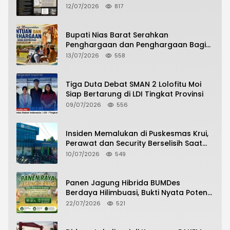
Dugaan Penipuan Bermodus Surat
12/07/2026
817
Perdamaian
Bupati Nias Barat Serahkan
Penghargaan dan Penghargaan Bagi
Siswa Berprestasi Pada Pembukaan TA
13/07/2026
558
2026/2027
Tiga Duta Debat SMAN 2 Lolofitu Moi
Siap Bertarung di LDI Tingkat Provinsi
09/07/2026
556
Insiden Memalukan di Puskesmas Krui,
Perawat dan Security Berselisih Saat
Pelayanan Pasien Berlangsung
10/07/2026
549
Panen Jagung Hibrida BUMDes
Berdaya Hilimbuasi, Bukti Nyata Potensi
Pertanian Desa
22/07/2026
521