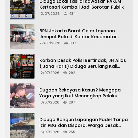
Diduga Lokalisasi di Kawasan PAKEM
Kertosari Kembali Jadi Sorotan Publik
10/07/2026
434
BPN Jakarta Barat Gelar Layanan
Jemput Bola di Kantor Kecamatan
Grogol Petamburan, Warga Antusias
22/07/2026
337
Urus Peningkatan HGB ke SHM
Korban Desak Polisi Bertindak, JH Alias
( Jana Haris) Diduga Berulang Kali
Lakukan Modus Sewa Motor Tanpa
12/07/2026
292
Bayar
Dugaan Rekayasa Kasus? Mengapa
Yoga yang Ikut Menangkap Pelaku
Pencurian Toko Ponsel di Pancur Batu
13/07/2026
287
Tidak Menjadi Tersangka?
Diduga Bangun Lapangan Padel Tanpa
Izin PBG dan Dispora, Warga Desak
CKTRP dan Dispora Jakarta Barat
15/07/2026
255
Tindak Lanjut