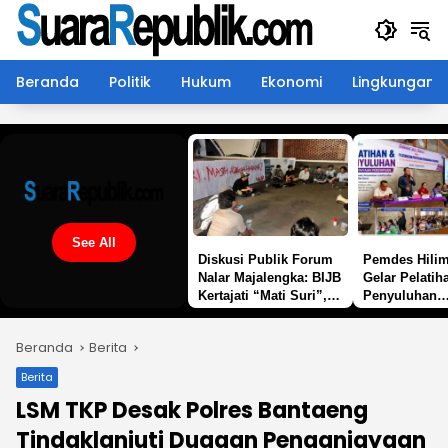
Langsung
ke
konten
Beranda
Politik
Hukum
Ekonomi
Lingkungan
See All
Diskusi Publik Forum
Pemdes Hili
Nalar Majalengka: BIJB
Gelar Pelatih
Kertajati “Mati Suri”,
Penyuluhan
Masih Adakah Harapan
Pemberdayaa
Kembali ke Visi Awal
Perempuan
Beranda
Berita
Berita
LSM TKP Desak Polres Bantaeng
Tindaklanjuti Dugaan Penganiayaan