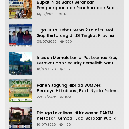
Bupati Nias Barat Serahkan
Penghargaan dan Penghargaan Bagi
Siswa Berprestasi Pada Pembukaan TA
13/07/2026
561
2026/2027
Tiga Duta Debat SMAN 2 Lolofitu Moi
Siap Bertarung di LDI Tingkat Provinsi
09/07/2026
560
Insiden Memalukan di Puskesmas Krui,
Perawat dan Security Berselisih Saat
Pelayanan Pasien Berlangsung
10/07/2026
552
Panen Jagung Hibrida BUMDes
Berdaya Hilimbuasi, Bukti Nyata Potensi
Pertanian Desa
22/07/2026
523
Diduga Lokalisasi di Kawasan PAKEM
Kertosari Kembali Jadi Sorotan Publik
10/07/2026
436