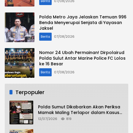
Berita
07/08/2026
Polda Metro Jaya Jelaskan Temuan 996
Benda Menyerupai Senjata di Yayasan
Jaksel
Berita
07/08/2026
Nomor 24 Ubah Permainan! Dirpolairud
Polda Sulut Antar Marine Police FC Lolos
ke 16 Besar
Berita
07/08/2026
Terpopuler
Polda Sumut Dikabarkan Akan Periksa
Mamak Maling Terlapor dalam Kasus
Dugaan Penipuan Bermodus Surat
12/07/2026
819
Perdamaian