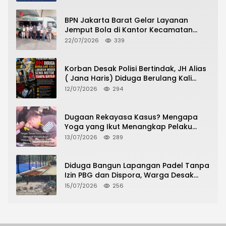
BPN Jakarta Barat Gelar Layanan
Jemput Bola di Kantor Kecamatan
Grogol Petamburan, Warga Antusias
22/07/2026
339
Urus Peningkatan HGB ke SHM
Korban Desak Polisi Bertindak, JH Alias
( Jana Haris) Diduga Berulang Kali
Lakukan Modus Sewa Motor Tanpa
12/07/2026
294
Bayar
Dugaan Rekayasa Kasus? Mengapa
Yoga yang Ikut Menangkap Pelaku
Pencurian Toko Ponsel di Pancur Batu
13/07/2026
289
Tidak Menjadi Tersangka?
Diduga Bangun Lapangan Padel Tanpa
Izin PBG dan Dispora, Warga Desak
CKTRP dan Dispora Jakarta Barat
15/07/2026
256
Tindak Lanjut