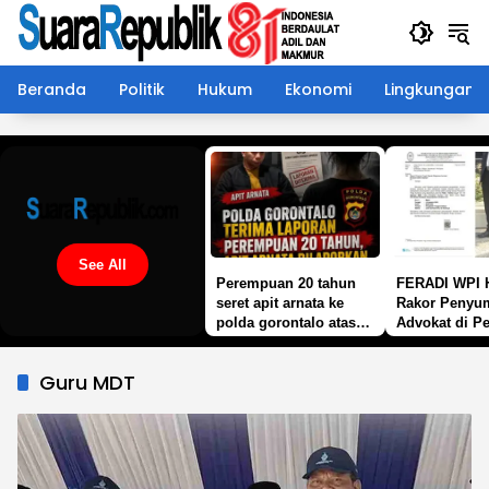
Langsung
ke
konten
Beranda
Politik
Hukum
Ekonomi
Lingkungan
See All
Perempuan 20 tahun
FERADI WPI H
seret apit arnata ke
Rakor Penyu
polda gorontalo atas
Advokat di P
dugaan pelecehan
Tinggi Surab
seksual
Siapkan Calo
Guru MDT
untuk Disump
Agustus