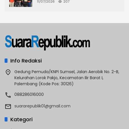
Fiktif Gerakan Pemuda Betawi Jaya
11/07/2026
207
Info Redaksi
Gedung Pemuda/KNPI Sumsel, Jalan Aerobik No. 2-B,
Kelurahan Lorok Pakjo, Kecamatan Ilir Barat I,
Palembang (Kode Pos: 30126)
088286016000
suararepublik01@gmail.com
Kategori