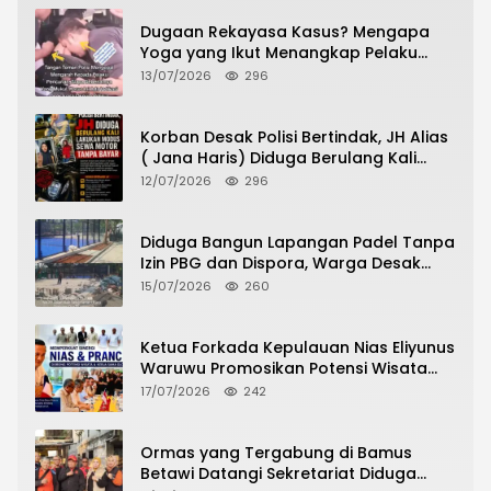
Dugaan Rekayasa Kasus? Mengapa
Yoga yang Ikut Menangkap Pelaku
Pencurian Toko Ponsel di Pancur Batu
13/07/2026
296
Tidak Menjadi Tersangka?
Korban Desak Polisi Bertindak, JH Alias
( Jana Haris) Diduga Berulang Kali
Lakukan Modus Sewa Motor Tanpa
12/07/2026
296
Bayar
Diduga Bangun Lapangan Padel Tanpa
Izin PBG dan Dispora, Warga Desak
CKTRP dan Dispora Jakarta Barat
15/07/2026
260
Tindak Lanjut
Ketua Forkada Kepulauan Nias Eliyunus
Waruwu Promosikan Potensi Wisata
Nias di Hadapan Dubes Prancis
17/07/2026
242
Ormas yang Tergabung di Bamus
Betawi Datangi Sekretariat Diduga