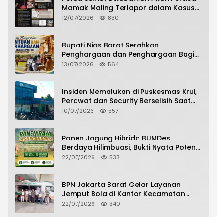
Mamak Maling Terlapor dalam Kasus
Dugaan Penipuan Bermodus Surat
12/07/2026
830
Perdamaian
Bupati Nias Barat Serahkan
Penghargaan dan Penghargaan Bagi
Siswa Berprestasi Pada Pembukaan TA
13/07/2026
564
2026/2027
Insiden Memalukan di Puskesmas Krui,
Perawat dan Security Berselisih Saat
Pelayanan Pasien Berlangsung
10/07/2026
557
Panen Jagung Hibrida BUMDes
Berdaya Hilimbuasi, Bukti Nyata Potensi
Pertanian Desa
22/07/2026
533
BPN Jakarta Barat Gelar Layanan
Jemput Bola di Kantor Kecamatan
Grogol Petamburan, Warga Antusias
22/07/2026
340
Urus Peningkatan HGB ke SHM