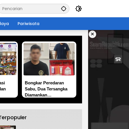
daya
Pariwisata
×
asi
Bongkar Peredaran
dan
Sabu, Dua Tersangka
Diamankan
Satresnarkoba Polres
PPU Bersama Belasan
Paket Narkotika
Terpopuler