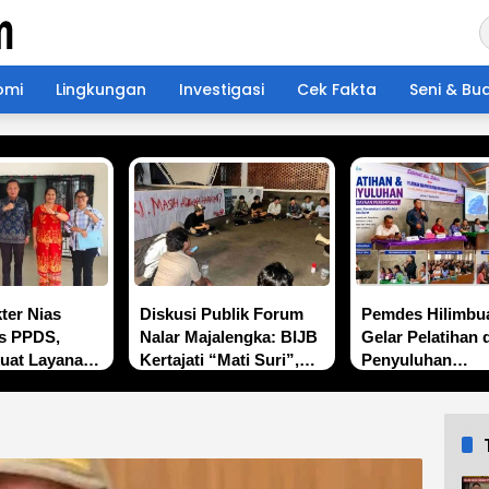
omi
Lingkungan
Investigasi
Cek Fakta
Seni & Bu
ter Nias
Diskusi Publik Forum
Pemdes Hilimbu
us PPDS,
Nalar Majalengka: BIJB
Gelar Pelatihan 
kuat Layanan
Kertajati “Mati Suri”,
Penyuluhan
di Daerah
Masih Adakah Harapan
Pemberdayaan
Kembali ke Visi Awal
Perempuan