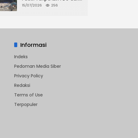
Dispora, Warga Desak
15/07/2026
256
CKTRP dan Dispora
Jakarta Barat Tindak
Lanjut
Informasi
Indeks
Pedoman Media Siber
Privacy Policy
Redaksi
Terms of Use
Terpopuler