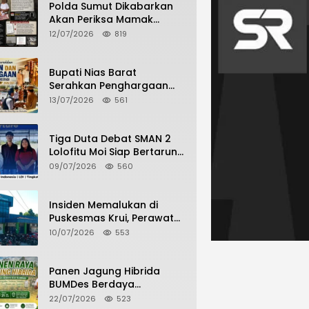
Polda Sumut Dikabarkan
Akan Periksa Mamak
Maling Terlapor dalam
12/07/2026
819
Kasus Dugaan Penipuan
Bermodus Surat
Perdamaian
Bupati Nias Barat
Serahkan Penghargaan
dan Penghargaan Bagi
13/07/2026
561
Siswa Berprestasi Pada
Pembukaan TA 2026/2027
Tiga Duta Debat SMAN 2
Lolofitu Moi Siap Bertarung
di LDI Tingkat Provinsi
09/07/2026
560
Insiden Memalukan di
Puskesmas Krui, Perawat
dan Security Berselisih
10/07/2026
553
Saat Pelayanan Pasien
Berlangsung
Panen Jagung Hibrida
BUMDes Berdaya
Hilimbuasi, Bukti Nyata
22/07/2026
523