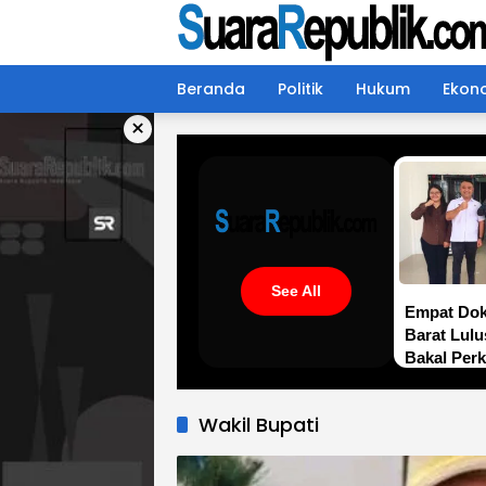
Langsung
ke
konten
Beranda
Politik
Hukum
Ekon
×
See All
Empat Dok
Barat Lul
Bakal Per
Spesialis 
Wakil Bupati