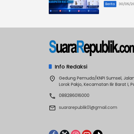
Berita
30/05/2
Info Redaksi
Gedung Pemuda/KNPI Sumsel, Jalan 
Lorok Pakjo, Kecamatan Ilir Barat I,
088286016000
suararepublik01@gmail.com