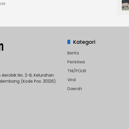
026
Kategori
Berita
Peristiwa
TNI/POLRI
Aerobik No. 2-B, Kelurahan
Viral
 Palembang (Kode Pos: 30126)
Daerah