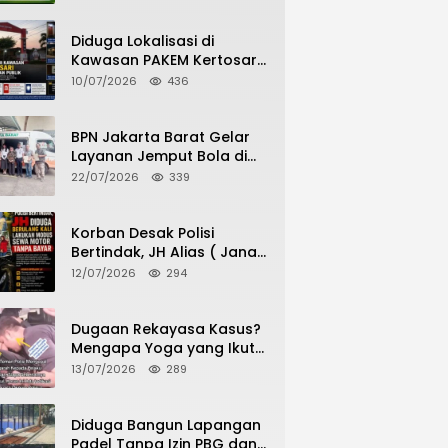
Potensi Pertanian Desa
Diduga Lokalisasi di
Kawasan PAKEM Kertosari
Kembali Jadi Sorotan
10/07/2026
436
Publik
BPN Jakarta Barat Gelar
Layanan Jemput Bola di
Kantor Kecamatan Grogol
22/07/2026
339
Petamburan, Warga
Antusias Urus Peningkatan
HGB ke SHM
Korban Desak Polisi
Bertindak, JH Alias ( Jana
Haris) Diduga Berulang
12/07/2026
294
Kali Lakukan Modus Sewa
Motor Tanpa Bayar
Dugaan Rekayasa Kasus?
Mengapa Yoga yang Ikut
Menangkap Pelaku
13/07/2026
289
Pencurian Toko Ponsel di
Pancur Batu Tidak Menjadi
Tersangka?
Diduga Bangun Lapangan
Padel Tanpa Izin PBG dan