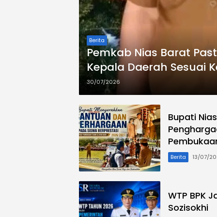
Berita
Pemkab Nias Barat Past
Kepala Daerah Sesuai 
30/07/2026
Bupati Nia
Penghargaa
Pembukaan
Berita
13/07/2
WTP BPK Ja
Sozisokhi