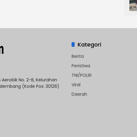
Kategori
Berita
Peristiwa
TNI/POLRI
Aerobik No. 2-B, Kelurahan
Viral
 Palembang (Kode Pos: 30126)
Daerah