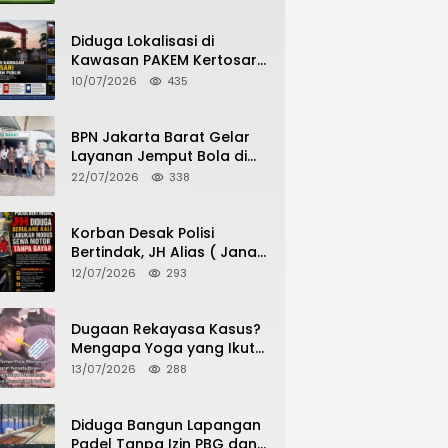
Potensi Pertanian Desa
Diduga Lokalisasi di
Kawasan PAKEM Kertosari
Kembali Jadi Sorotan
10/07/2026
435
Publik
BPN Jakarta Barat Gelar
Layanan Jemput Bola di
Kantor Kecamatan Grogol
22/07/2026
338
Petamburan, Warga
Antusias Urus Peningkatan
HGB ke SHM
Korban Desak Polisi
Bertindak, JH Alias ( Jana
Haris) Diduga Berulang
12/07/2026
293
Kali Lakukan Modus Sewa
Motor Tanpa Bayar
Dugaan Rekayasa Kasus?
Mengapa Yoga yang Ikut
Menangkap Pelaku
13/07/2026
288
Pencurian Toko Ponsel di
Pancur Batu Tidak Menjadi
Tersangka?
Diduga Bangun Lapangan
Padel Tanpa Izin PBG dan