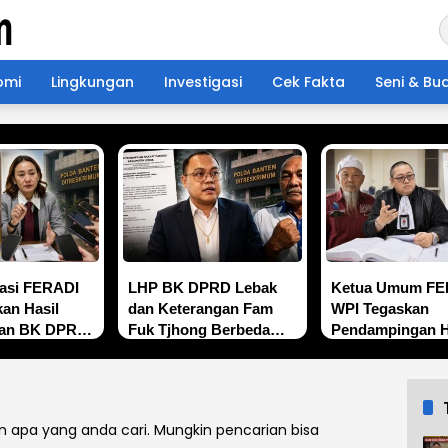
omi
Lingkungan
Investigasi
Cek Fakta
Seni & Bu
asi FERADI
LHP BK DPRD Lebak
Ketua Umum FE
an Hasil
dan Keterangan Fam
WPI Tegaskan
aan BK DPRD
Fuk Tjhong Berbeda
Pendampingan 
ak
pada Sejumlah Poin,
untuk Fam Fuk 
kan
Proses Pembuktian
Alias Uun Tetap
n Perkara Fam
Masih Berlangsung di
Berjalan, Hormat
 alias Eyang
Polda Banten ujar
Proses Penyidik
 apa yang anda cari. Mungkin pencarian bisa
Revan FERADI WPI
Hasil Pemeriksa