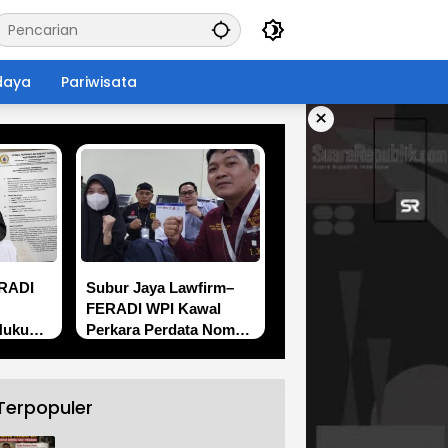
daya
Pariwisata
×
RADI
Subur Jaya Lawfirm–
FERADI WPI Kawal
Hukum
Perkara Perdata Nomor
Tjhong
292/Pdt.G/2026/PN Smg,
Tergugat Kembali Tidak
i
Hadir, Sidang Ditunda
Terpopuler
an dan
hingga 13 Agustus 2026
an BK