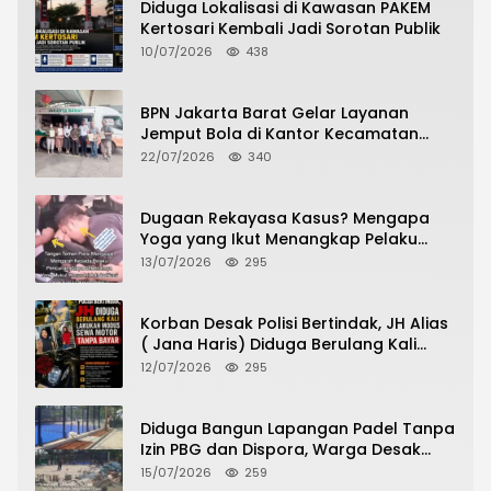
Diduga Lokalisasi di Kawasan PAKEM
Kertosari Kembali Jadi Sorotan Publik
10/07/2026
438
BPN Jakarta Barat Gelar Layanan
Jemput Bola di Kantor Kecamatan
Grogol Petamburan, Warga Antusias
22/07/2026
340
Urus Peningkatan HGB ke SHM
Dugaan Rekayasa Kasus? Mengapa
Yoga yang Ikut Menangkap Pelaku
Pencurian Toko Ponsel di Pancur Batu
13/07/2026
295
Tidak Menjadi Tersangka?
Korban Desak Polisi Bertindak, JH Alias
( Jana Haris) Diduga Berulang Kali
Lakukan Modus Sewa Motor Tanpa
12/07/2026
295
Bayar
Diduga Bangun Lapangan Padel Tanpa
Izin PBG dan Dispora, Warga Desak
CKTRP dan Dispora Jakarta Barat
15/07/2026
259