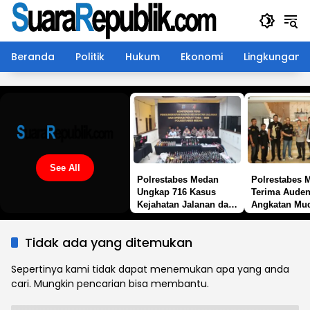
Langsung
ke
konten
Beranda
Politik
Hukum
Ekonomi
Lingkungan
See All
Polrestabes Medan
Polrestabes 
Ungkap 716 Kasus
Terima Aude
Kejahatan Jalanan dan
Angkatan Mu
Hasil Operasi Pekat
Sisingamangar
Toba 2026, 906
Perkuat Siner
Tidak ada yang ditemukan
Tersangka Diamankan
Jaga Kamtib
Sepertinya kami tidak dapat menemukan apa yang anda
cari. Mungkin pencarian bisa membantu.