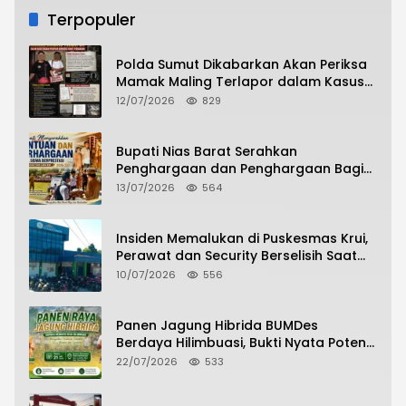
Terpopuler
Polda Sumut Dikabarkan Akan Periksa
Mamak Maling Terlapor dalam Kasus
Dugaan Penipuan Bermodus Surat
12/07/2026
829
Perdamaian
Bupati Nias Barat Serahkan
Penghargaan dan Penghargaan Bagi
Siswa Berprestasi Pada Pembukaan TA
13/07/2026
564
2026/2027
Insiden Memalukan di Puskesmas Krui,
Perawat dan Security Berselisih Saat
Pelayanan Pasien Berlangsung
10/07/2026
556
Panen Jagung Hibrida BUMDes
Berdaya Hilimbuasi, Bukti Nyata Potensi
Pertanian Desa
22/07/2026
533