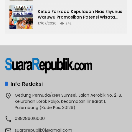
Tindak Lanjut
Ketua Forkada Kepulauan Nias Eliyunus
Waruwu Promosikan Potensi Wisata
Nias di Hadapan Dubes Prancis
17/07/2026
242
Info Redaksi
Gedung Pemuda/KNPI Sumsel, Jalan Aerobik No. 2-B,
Kelurahan Lorok Pakjo, Kecamatan Ilir Barat I,
Palembang (Kode Pos: 30126)
088286016000
suararepublik01@gmail.com