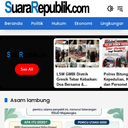
Langsung
ke
konten
Beranda
Politik
Hukum
Ekonomi
Lingkungan
See All
LSM GMBI Distrik
Polres Bitung
Gresik Tebar Kebaikan:
Kepedulian, 
Doa Bersama &
dan Personel
Santunan Yatim Piatu,
Darah Bantu 
Bukti Nyata GMBI Hadir
yang Membut
Asam lambung
Untuk Rakyat