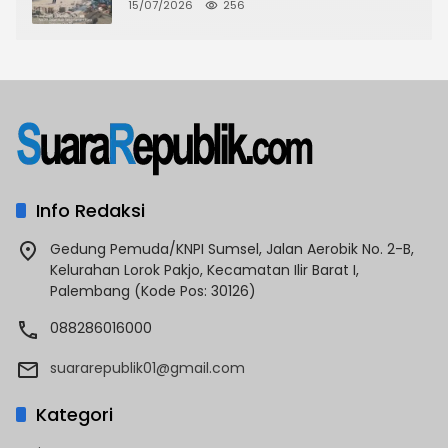
CKTRP dan Dispora Jakarta Barat
15/07/2026
256
Tindak Lanjut
Info Redaksi
Gedung Pemuda/KNPI Sumsel, Jalan Aerobik No. 2-B,
Kelurahan Lorok Pakjo, Kecamatan Ilir Barat I,
Palembang (Kode Pos: 30126)
088286016000
suararepublik01@gmail.com
Kategori