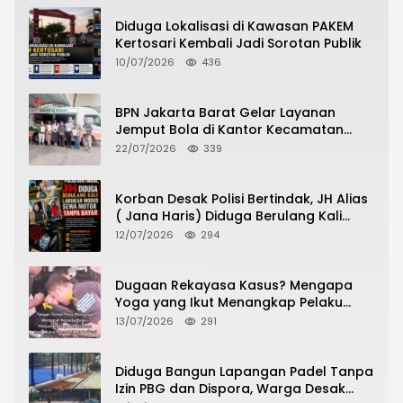
Diduga Lokalisasi di Kawasan PAKEM
Kertosari Kembali Jadi Sorotan Publik
10/07/2026
436
BPN Jakarta Barat Gelar Layanan
Jemput Bola di Kantor Kecamatan
Grogol Petamburan, Warga Antusias
22/07/2026
339
Urus Peningkatan HGB ke SHM
Korban Desak Polisi Bertindak, JH Alias
( Jana Haris) Diduga Berulang Kali
Lakukan Modus Sewa Motor Tanpa
12/07/2026
294
Bayar
Dugaan Rekayasa Kasus? Mengapa
Yoga yang Ikut Menangkap Pelaku
Pencurian Toko Ponsel di Pancur Batu
13/07/2026
291
Tidak Menjadi Tersangka?
Diduga Bangun Lapangan Padel Tanpa
Izin PBG dan Dispora, Warga Desak