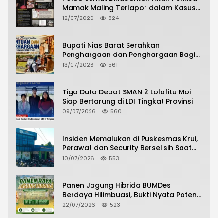
Mamak Maling Terlapor dalam Kasus
Dugaan Penipuan Bermodus Surat
12/07/2026
824
Perdamaian
Bupati Nias Barat Serahkan
Penghargaan dan Penghargaan Bagi
Siswa Berprestasi Pada Pembukaan TA
13/07/2026
561
2026/2027
Tiga Duta Debat SMAN 2 Lolofitu Moi
Siap Bertarung di LDI Tingkat Provinsi
09/07/2026
560
Insiden Memalukan di Puskesmas Krui,
Perawat dan Security Berselisih Saat
Pelayanan Pasien Berlangsung
10/07/2026
553
Panen Jagung Hibrida BUMDes
Berdaya Hilimbuasi, Bukti Nyata Potensi
Pertanian Desa
22/07/2026
523