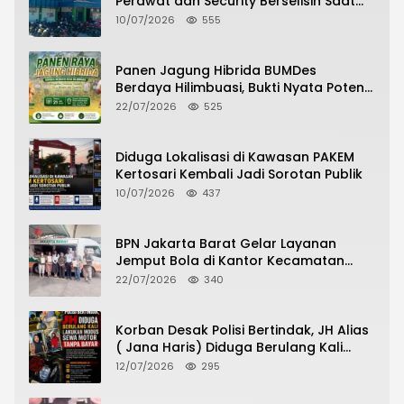
Perawat dan Security Berselisih Saat
Pelayanan Pasien Berlangsung
10/07/2026
555
Panen Jagung Hibrida BUMDes
Berdaya Hilimbuasi, Bukti Nyata Potensi
Pertanian Desa
22/07/2026
525
Diduga Lokalisasi di Kawasan PAKEM
Kertosari Kembali Jadi Sorotan Publik
10/07/2026
437
BPN Jakarta Barat Gelar Layanan
Jemput Bola di Kantor Kecamatan
Grogol Petamburan, Warga Antusias
22/07/2026
340
Urus Peningkatan HGB ke SHM
Korban Desak Polisi Bertindak, JH Alias
( Jana Haris) Diduga Berulang Kali
Lakukan Modus Sewa Motor Tanpa
12/07/2026
295
Bayar