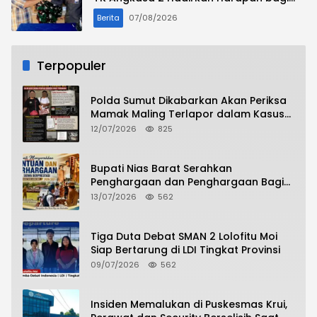
Masa Depan Anak
Berita
07/08/2026
Terpopuler
Polda Sumut Dikabarkan Akan Periksa
Mamak Maling Terlapor dalam Kasus
Dugaan Penipuan Bermodus Surat
12/07/2026
825
Perdamaian
Bupati Nias Barat Serahkan
Penghargaan dan Penghargaan Bagi
Siswa Berprestasi Pada Pembukaan TA
13/07/2026
562
2026/2027
Tiga Duta Debat SMAN 2 Lolofitu Moi
Siap Bertarung di LDI Tingkat Provinsi
09/07/2026
562
Insiden Memalukan di Puskesmas Krui,