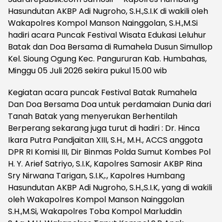
Hasundutan AKBP Adi Nugroho, S.H.,S.I.K di wakili oleh
Wakapolres Kompol Manson Nainggolan, S.H.,M.Si
hadiri acara Puncak Festival Wisata Edukasi Leluhur
Batak dan Doa Bersama di Rumahela Dusun Simullop
Kel. Sioung Ogung Kec. Pangururan Kab. Humbahas,
Minggu 05 Juli 2026 sekira pukul 15.00 wib
Kegiatan acara puncak Festival Batak Rumahela
Dan Doa Bersama Doa untuk perdamaian Dunia dari
Tanah Batak yang menyerukan Berhentilah
Berperang sekarang juga turut di hadiri : Dr. Hinca
Ikara Putra Pandjaitan XIII, S.H., M.H., ACCS anggota
DPR RI Komisi III, Dir Binmas Polda Sumut Kombes Pol
H. Y. Arief Satriyo, S.I.K, Kapolres Samosir AKBP Rina
Sry Nirwana Tarigan, S.I.K,., Kapolres Humbang
Hasundutan AKBP Adi Nugroho, S.H.,S.I.K, yang di wakili
oleh Wakapolres Kompol Manson Nainggolan
S.H.,M.Si, Wakapolres Toba Kompol Marluddin