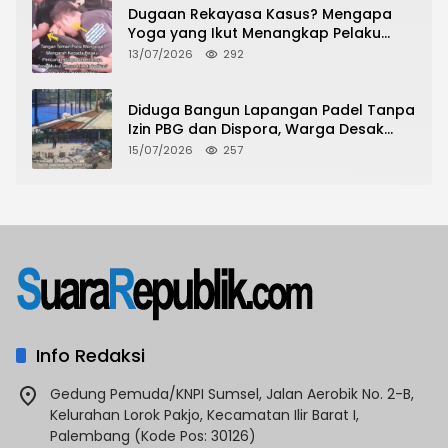
Dugaan Rekayasa Kasus? Mengapa
Yoga yang Ikut Menangkap Pelaku
Pencurian Toko Ponsel di Pancur Batu
13/07/2026
292
Tidak Menjadi Tersangka?
Diduga Bangun Lapangan Padel Tanpa
Izin PBG dan Dispora, Warga Desak
CKTRP dan Dispora Jakarta Barat
15/07/2026
257
Tindak Lanjut
Info Redaksi
Gedung Pemuda/KNPI Sumsel, Jalan Aerobik No. 2-B,
Kelurahan Lorok Pakjo, Kecamatan Ilir Barat I,
Palembang (Kode Pos: 30126)