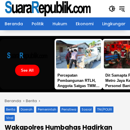
Langsung
ke
konten
Beranda
Politik
Hukum
Ekonomi
Lingkungan
See All
Percepatan
Dit Samapta 
Pembangunan RTLH,
Metro Jaya K
Anggota Satgas TMMD
Personel Ban
ke-129 Kodim
Tangani Keba
1505/Tidore Turunkan
Gedung Bape
Beranda
Berita
Material Semen
Berita
Daerah
Pemerintah
Peristiwa
Sosial
TNI/POLRI
Viral
Wakapolres Humbahas Hadirkan