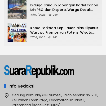
Diduga Bangun Lapangan Padel Tanpa
Izin PBG dan Dispora, Warga Desak
CKTRP dan Dispora Jakarta Barat
15/07/2026
259
Tindak Lanjut
Ketua Forkada Kepulauan Nias Eliyunus
Waruwu Promosikan Potensi Wisata
Nias di Hadapan Dubes Prancis
17/07/2026
242
Info Redaksi
Gedung Pemuda/KNPI Sumsel, Jalan Aerobik No. 2-B,
Kelurahan Lorok Pakjo, Kecamatan Ilir Barat I,
Palembang (Kode Pos: 30126)