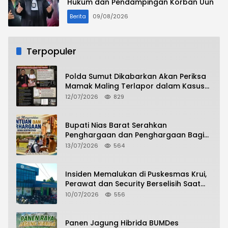
Hukum dan Pendampingan Korban Uun
Berita
09/08/2026
Terpopuler
Polda Sumut Dikabarkan Akan Periksa
Mamak Maling Terlapor dalam Kasus
Dugaan Penipuan Bermodus Surat
12/07/2026
829
Perdamaian
Bupati Nias Barat Serahkan
Penghargaan dan Penghargaan Bagi
Siswa Berprestasi Pada Pembukaan TA
13/07/2026
564
2026/2027
Insiden Memalukan di Puskesmas Krui,
Perawat dan Security Berselisih Saat
Pelayanan Pasien Berlangsung
10/07/2026
556
Panen Jagung Hibrida BUMDes