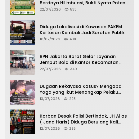
Berdaya Hilimbuasi, Bukti Nyata Potensi
Pertanian Desa
22/07/2026
533
Diduga Lokalisasi di Kawasan PAKEM
Kertosari Kembali Jadi Sorotan Publik
10/07/2026
438
BPN Jakarta Barat Gelar Layanan
Jemput Bola di Kantor Kecamatan
Grogol Petamburan, Warga Antusias
22/07/2026
340
Urus Peningkatan HGB ke SHM
Dugaan Rekayasa Kasus? Mengapa
Yoga yang Ikut Menangkap Pelaku
Pencurian Toko Ponsel di Pancur Batu
13/07/2026
295
Tidak Menjadi Tersangka?
Korban Desak Polisi Bertindak, JH Alias
( Jana Haris) Diduga Berulang Kali
Lakukan Modus Sewa Motor Tanpa
12/07/2026
295
Bayar