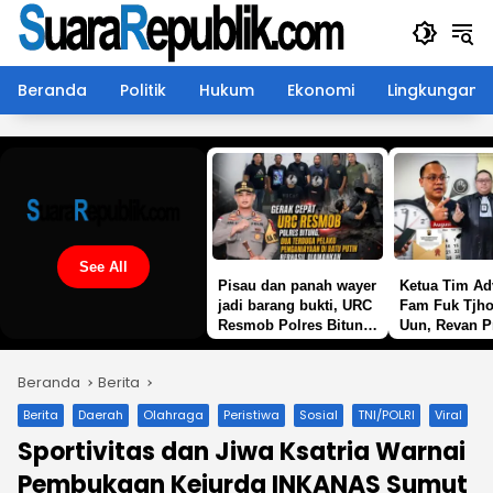
Langsung
ke
konten
Beranda
Politik
Hukum
Ekonomi
Lingkungan
See All
Pisau dan panah wayer
Ketua Tim Ad
jadi barang bukti, URC
Fam Fuk Tjho
Resmob Polres Bitung
Uun, Revan P
amankan 2 terduga
Wijaya SH: M
pelaku penganiayaan
Tunggu SP2
Beranda
Berita
di batu putih
Lanjutan Pol
Berita
Daerah
Olahraga
Peristiwa
Sosial
TNI/POLRI
Viral
Sportivitas dan Jiwa Ksatria Warnai
Pembukaan Kejurda INKANAS Sumut