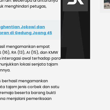
n diri. Beberapa di antaranya
k menghindari petugas,
ghentian Jokowi dan
ibran di Gedung Joang 45
rhasil mengamankan empat
(16), RA (13), AI (15), dan KMW
n interogasi awal terhadap para
unjukkan lokasi senjata tajam
nnya.
gas berhasil mengamankan
ata tajam jenis corbek dan satu
 remaja beserta barang bukti
una menjalani pemeriksaan