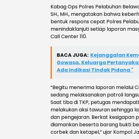
Kabag Ops Polres Pelabuhan Belawa
SH., MH., mengatakan bahwa keberh
bentuk respons cepat Polres Pela
menindaklanjuti setiap laporan mas
Call Center 110.
BACA JUGA:
Kejanggalan Kema
Gowasa, Keluarga Pertanyakan 
Ada Indikasi Tindak Pidana "
“Begitu menerima laporan melalui C
sedang melaksanakan patroli langsu
Saat tiba di TKP, petugas mendapa
melakukan aksi tawuran sehingga 
dan pengejaran. Berkat kesigapan p
diamankan beserta barang bukti ber
corbek dan ketapel,” ujar Kompol Ja