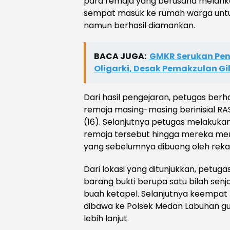
para remaja yang berusaha melarika
sempat masuk ke rumah warga untu
namun berhasil diamankan.
BACA JUGA:
GMKR Serukan Pen
Oligarki, Desak Pemakzulan G
Dari hasil pengejaran, petugas be
remaja masing-masing berinisial RAS 
(16). Selanjutnya petugas melakuka
remaja tersebut hingga mereka men
yang sebelumnya dibuang oleh reka
Dari lokasi yang ditunjukkan, petu
barang bukti berupa satu bilah senj
buah ketapel. Selanjutnya keempat
dibawa ke Polsek Medan Labuhan g
lebih lanjut.