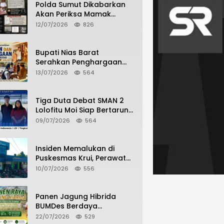
Polda Sumut Dikabarkan
Akan Periksa Mamak
Maling Terlapor dalam
12/07/2026
826
Kasus Dugaan Penipuan
Bermodus Surat
Perdamaian
Bupati Nias Barat
Serahkan Penghargaan
dan Penghargaan Bagi
13/07/2026
564
Siswa Berprestasi Pada
Pembukaan TA 2026/2027
Tiga Duta Debat SMAN 2
Lolofitu Moi Siap Bertarung
di LDI Tingkat Provinsi
09/07/2026
564
Insiden Memalukan di
Puskesmas Krui, Perawat
dan Security Berselisih
10/07/2026
556
Saat Pelayanan Pasien
Berlangsung
Panen Jagung Hibrida
BUMDes Berdaya
Hilimbuasi, Bukti Nyata
22/07/2026
529