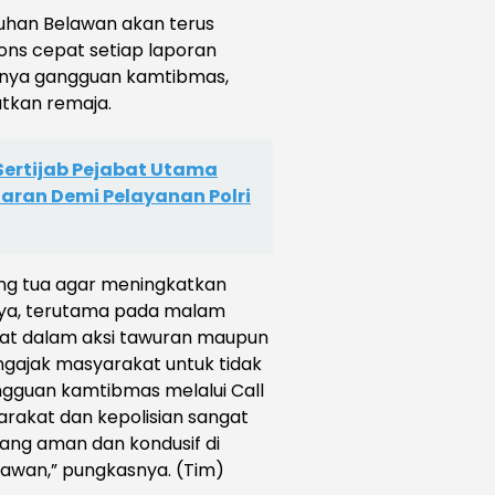
uhan Belawan akan terus
ons cepat setiap laporan
inya gangguan kamtibmas,
atkan remaja.
 Sertijab Pejabat Utama
aran Demi Pelayanan Polri
ng tua agar meningkatkan
ya, terutama pada malam
libat dalam aksi tawuran maupun
engajak masyarakat untuk tidak
ngguan kamtibmas melalui Call
yarakat dan kepolisian sangat
yang aman dan kondusif di
lawan,” pungkasnya. (Tim)