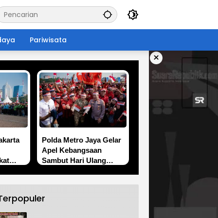
daya
Pariwisata
×
akarta
Polda Metro Jaya Gelar
Apel Kebangsaan
kat
Sambut Hari Ulang
Tahun ke-81 Republik
Indonesia
Terpopuler