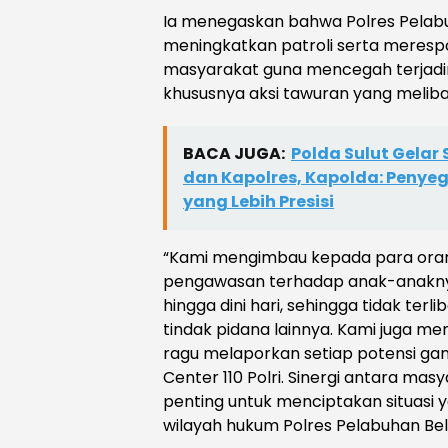
Ia menegaskan bahwa Polres Pelab
meningkatkan patroli serta meresp
masyarakat guna mencegah terjad
khususnya aksi tawuran yang melib
BACA JUGA:
Polda Sulut Gelar
dan Kapolres, Kapolda: Penyeg
yang Lebih Presisi
“Kami mengimbau kepada para ora
pengawasan terhadap anak-anakn
hingga dini hari, sehingga tidak ter
tindak pidana lainnya. Kami juga m
ragu melaporkan setiap potensi ga
Center 110 Polri. Sinergi antara mas
penting untuk menciptakan situasi 
wilayah hukum Polres Pelabuhan Be