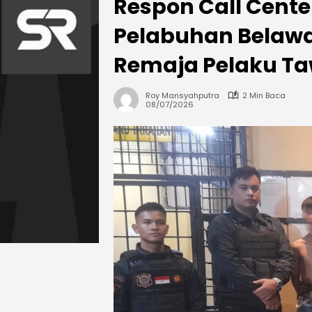
Respon Call Center
Pelabuhan Belaw
Remaja Pelaku T
Roy Mansyahputra
2 Min Baca
08/07/2026