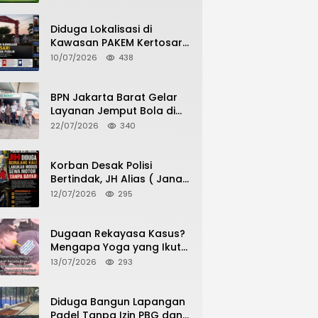
Potensi Pertanian Desa
Diduga Lokalisasi di
Kawasan PAKEM Kertosari
Kembali Jadi Sorotan
10/07/2026
438
Publik
BPN Jakarta Barat Gelar
Layanan Jemput Bola di
Kantor Kecamatan Grogol
22/07/2026
340
Petamburan, Warga
Antusias Urus Peningkatan
HGB ke SHM
Korban Desak Polisi
Bertindak, JH Alias ( Jana
Haris) Diduga Berulang
12/07/2026
295
Kali Lakukan Modus Sewa
Motor Tanpa Bayar
Dugaan Rekayasa Kasus?
Mengapa Yoga yang Ikut
Menangkap Pelaku
13/07/2026
293
Pencurian Toko Ponsel di
Pancur Batu Tidak Menjadi
Tersangka?
Diduga Bangun Lapangan
Padel Tanpa Izin PBG dan