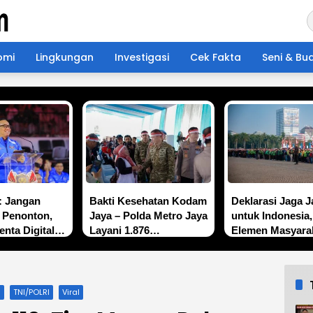
omi
Lingkungan
Investigasi
Cek Fakta
Seni & Bu
: Jangan
Bakti Kesehatan Kodam
Deklarasi Jaga J
 Penonton,
Jaya – Polda Metro Jaya
untuk Indonesia,
enta Digital.
Layani 1.876
Elemen Masyara
ak Muda Main
Masyarakat di Monas
Bersatu Jaga
 Kapolri Cup
Keamanan dan
Persatuan
a
TNI/POLRI
Viral