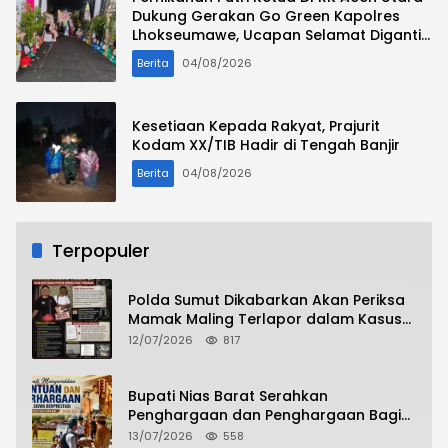
Dukung Gerakan Go Green Kapolres
Lhokseumawe, Ucapan Selamat Diganti
Bibit Pohon
Berita
04/08/2026
Kesetiaan Kepada Rakyat, Prajurit
Kodam XX/TIB Hadir di Tengah Banjir
Berita
04/08/2026
Terpopuler
Polda Sumut Dikabarkan Akan Periksa
Mamak Maling Terlapor dalam Kasus
Dugaan Penipuan Bermodus Surat
12/07/2026
817
Perdamaian
Bupati Nias Barat Serahkan
Penghargaan dan Penghargaan Bagi
Siswa Berprestasi Pada Pembukaan TA
13/07/2026
558