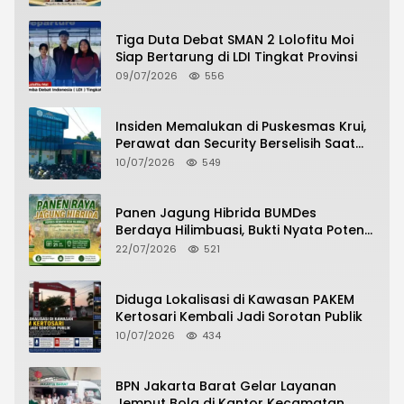
2026/2027
Tiga Duta Debat SMAN 2 Lolofitu Moi
Siap Bertarung di LDI Tingkat Provinsi
09/07/2026
556
Insiden Memalukan di Puskesmas Krui,
Perawat dan Security Berselisih Saat
Pelayanan Pasien Berlangsung
10/07/2026
549
Panen Jagung Hibrida BUMDes
Berdaya Hilimbuasi, Bukti Nyata Potensi
Pertanian Desa
22/07/2026
521
Diduga Lokalisasi di Kawasan PAKEM
Kertosari Kembali Jadi Sorotan Publik
10/07/2026
434
BPN Jakarta Barat Gelar Layanan
Jemput Bola di Kantor Kecamatan