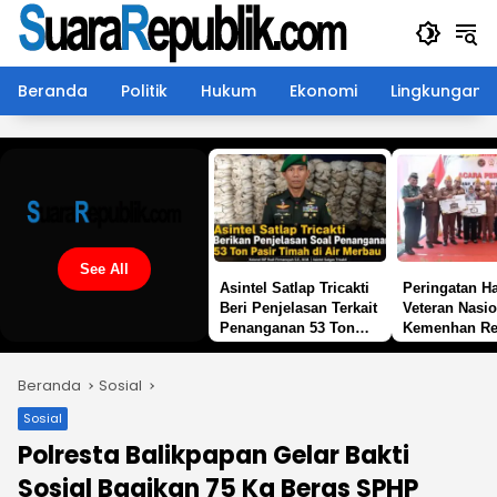
Langsung
ke
konten
Beranda
Politik
Hukum
Ekonomi
Lingkungan
See All
Asintel Satlap Tricakti
Peringatan Ha
Beri Penjelasan Terkait
Veteran Nasio
Penanganan 53 Ton
Kemenhan Re
Pasir Timah di Air
Sekretariat L
Merbau
Bedah Rumah
Beranda
Sosial
di 19 Provins
Sosial
Polresta Balikpapan Gelar Bakti
Sosial Bagikan 75 Kg Beras SPHP