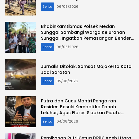
Berita
06/08/2026
Bhabinkamtibmas Polsek Medan
Sunggal Sambangi Warga Kelurahan
Sunggal, Ingatkan Pemasangan Bendera
Merah Putih Jelang HUT Kemerdekaan RI
Berita
06/08/2026
Jurnalis Ditolak, Samsat Mojokerto Kota
Jadi Sorotan
Berita
05/08/2026
Putra dan Cucu Mantri Pengairan
Residen Besuki Kembali ke Tanah
Leluhur, Agus Flores Siapkan Pidato
Kebangsaan Bertema ” Polri Cinta
Berita
04/08/2026
Masyarakat “
Pernikahan Putri Ketua DPRK Aceh Utara