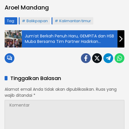
Aroel Mandang
Tag:
Balikpapan
Kalimantan timur
Jum’at Berkah Penuh Haru, GEMPITA dan HSB
Muba Bersama Tim Partner Hadirkan
Senyum untuk Anak-Anak Panti Asuhan
Elnuza
Tinggalkan Balasan
Alamat email Anda tidak akan dipublikasikan.
Ruas yang
wajib ditandai
*