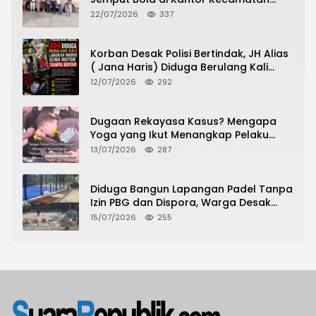
Grogol Petamburan, Warga Antusias
22/07/2026
337
Urus Peningkatan HGB ke SHM
Korban Desak Polisi Bertindak, JH Alias
( Jana Haris) Diduga Berulang Kali
Lakukan Modus Sewa Motor Tanpa
12/07/2026
292
Bayar
Dugaan Rekayasa Kasus? Mengapa
Yoga yang Ikut Menangkap Pelaku
Pencurian Toko Ponsel di Pancur Batu
13/07/2026
287
Tidak Menjadi Tersangka?
Diduga Bangun Lapangan Padel Tanpa
Izin PBG dan Dispora, Warga Desak
CKTRP dan Dispora Jakarta Barat
15/07/2026
255
Tindak Lanjut