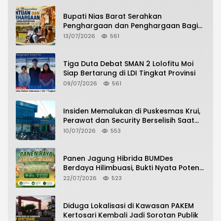
Bupati Nias Barat Serahkan
Penghargaan dan Penghargaan Bagi
Siswa Berprestasi Pada Pembukaan TA
13/07/2026
561
2026/2027
Tiga Duta Debat SMAN 2 Lolofitu Moi
Siap Bertarung di LDI Tingkat Provinsi
09/07/2026
561
Insiden Memalukan di Puskesmas Krui,
Perawat dan Security Berselisih Saat
Pelayanan Pasien Berlangsung
10/07/2026
553
Panen Jagung Hibrida BUMDes
Berdaya Hilimbuasi, Bukti Nyata Potensi
Pertanian Desa
22/07/2026
523
Diduga Lokalisasi di Kawasan PAKEM
Kertosari Kembali Jadi Sorotan Publik