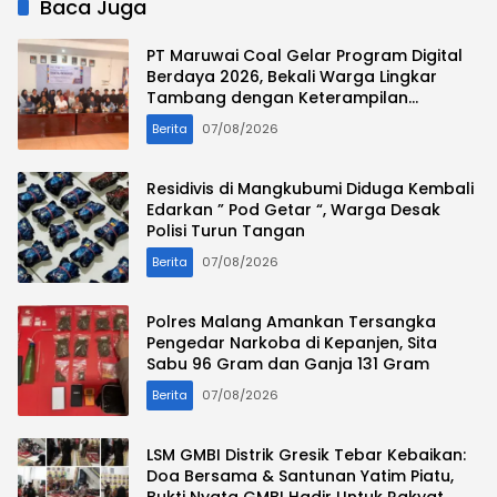
Baca Juga
PT Maruwai Coal Gelar Program Digital
Berdaya 2026, Bekali Warga Lingkar
Tambang dengan Keterampilan
Komputer Bekerja Sama LPP Butterfly
Berita
07/08/2026
Residivis di Mangkubumi Diduga Kembali
Edarkan ” Pod Getar “, Warga Desak
Polisi Turun Tangan
Berita
07/08/2026
Polres Malang Amankan Tersangka
Pengedar Narkoba di Kepanjen, Sita
Sabu 96 Gram dan Ganja 131 Gram
Berita
07/08/2026
LSM GMBI Distrik Gresik Tebar Kebaikan:
Doa Bersama & Santunan Yatim Piatu,
Bukti Nyata GMBI Hadir Untuk Rakyat