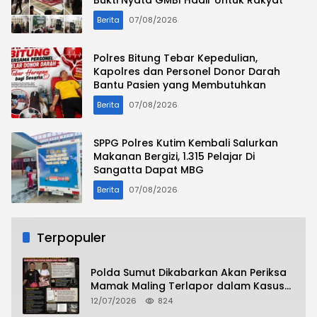
Berita
07/08/2026
Polres Bitung Tebar Kepedulian,
Kapolres dan Personel Donor Darah
Bantu Pasien yang Membutuhkan
Berita
07/08/2026
SPPG Polres Kutim Kembali Salurkan
Makanan Bergizi, 1.315 Pelajar Di
Sangatta Dapat MBG
Berita
07/08/2026
Terpopuler
Polda Sumut Dikabarkan Akan Periksa
Mamak Maling Terlapor dalam Kasus
Dugaan Penipuan Bermodus Surat
12/07/2026
824
Perdamaian