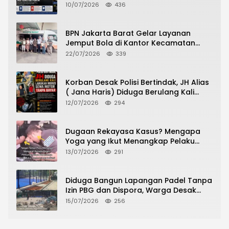
10/07/2026
436
BPN Jakarta Barat Gelar Layanan
Jemput Bola di Kantor Kecamatan
Grogol Petamburan, Warga Antusias
22/07/2026
339
Urus Peningkatan HGB ke SHM
Korban Desak Polisi Bertindak, JH Alias
( Jana Haris) Diduga Berulang Kali
Lakukan Modus Sewa Motor Tanpa
12/07/2026
294
Bayar
Dugaan Rekayasa Kasus? Mengapa
Yoga yang Ikut Menangkap Pelaku
Pencurian Toko Ponsel di Pancur Batu
13/07/2026
291
Tidak Menjadi Tersangka?
Diduga Bangun Lapangan Padel Tanpa
Izin PBG dan Dispora, Warga Desak
CKTRP dan Dispora Jakarta Barat
15/07/2026
256
Tindak Lanjut