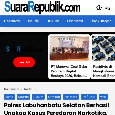
Langsung
ke
konten
Beranda
Politik
Hukum
Ekonomi
Lingkungan
See All
PT Maruwai Coal Gelar
Residivis di
Program Digital
Mangkubumi 
Berdaya 2026, Bekali
Kembali Edar
Warga Lingkar
Pod Getar “,
Tambang dengan
Desak Polisi 
Beranda
Berita
Keterampilan
Tangan
Komputer Bekerja
Berita
Daerah
Hukum
Kriminal
Peristiwa
TNI/POLRI
Viral
Sama LPP Butterfly
Polres Labuhanbatu Selatan Berhasil
Ungkap Kasus Peredaran Narkotika,