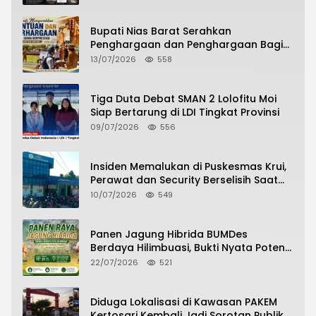
Perdamaian
Bupati Nias Barat Serahkan
Penghargaan dan Penghargaan Bagi
Siswa Berprestasi Pada Pembukaan TA
13/07/2026
558
2026/2027
Tiga Duta Debat SMAN 2 Lolofitu Moi
Siap Bertarung di LDI Tingkat Provinsi
09/07/2026
556
Insiden Memalukan di Puskesmas Krui,
Perawat dan Security Berselisih Saat
Pelayanan Pasien Berlangsung
10/07/2026
549
Panen Jagung Hibrida BUMDes
Berdaya Hilimbuasi, Bukti Nyata Potensi
Pertanian Desa
22/07/2026
521
Diduga Lokalisasi di Kawasan PAKEM
Kertosari Kembali Jadi Sorotan Publik