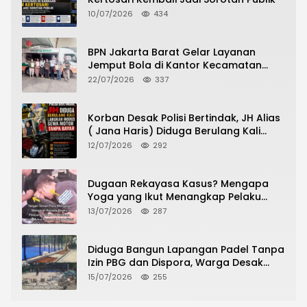
10/07/2026
434
BPN Jakarta Barat Gelar Layanan
Jemput Bola di Kantor Kecamatan
Grogol Petamburan, Warga Antusias
22/07/2026
337
Urus Peningkatan HGB ke SHM
Korban Desak Polisi Bertindak, JH Alias
( Jana Haris) Diduga Berulang Kali
Lakukan Modus Sewa Motor Tanpa
12/07/2026
292
Bayar
Dugaan Rekayasa Kasus? Mengapa
Yoga yang Ikut Menangkap Pelaku
Pencurian Toko Ponsel di Pancur Batu
13/07/2026
287
Tidak Menjadi Tersangka?
Diduga Bangun Lapangan Padel Tanpa
Izin PBG dan Dispora, Warga Desak
CKTRP dan Dispora Jakarta Barat
15/07/2026
255
Tindak Lanjut