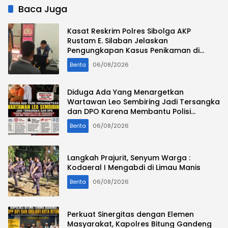
Baca Juga
Kasat Reskrim Polres Sibolga AKP
Rustam E. Silaban Jelaskan
Pengungkapan Kasus Penikaman di
Jalan Mesjid
Berita
06/08/2026
Diduga Ada Yang Menargetkan
Wartawan Leo Sembiring Jadi Tersangka
dan DPO Karena Membantu Polisi
Menangkap Maling Toko Usaha
Berita
06/08/2026
Keluarganya
Langkah Prajurit, Senyum Warga :
Kodaeral I Mengabdi di Limau Manis
Berita
06/08/2026
Perkuat Sinergitas dengan Elemen
Masyarakat, Kapolres Bitung Gandeng