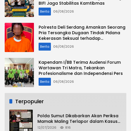
BIFI Jaga Stabilitas Kamtibmas
Berita
06/08/2026
Polresta Deli Serdang Amankan Seorang
Pria Tersangka Dugaan Tindak Pidana
Kekerasan Seksual terhadap
Penyandang Disabilitas
Berita
06/08/2026
Kapendam I/BB Terima Audensi Forum
Wartawan Tri Matra, Tekankan
Profesionalisme dan Independensi Pers
Berita
06/08/2026
Terpopuler
Polda Sumut Dikabarkan Akan Periksa
Mamak Maling Terlapor dalam Kasus
Dugaan Penipuan Bermodus Surat
12/07/2026
816