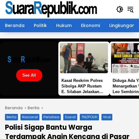
Langsung
ke
konten
Beranda
Politik
Hukum
Ekonomi
Lingkungan
See All
Kasat Reskrim Polres
Diduga Ada 
Sibolga AKP Rustam
Menargetkan
E. Silaban Jelaskan
Leo Sembirin
Pengungkapan Kasus
Tersangka d
Penikaman di Jalan
Karena Memb
Beranda
Berita
Mesjid
Polisi Menan
Maling Toko 
Berita
Nasional
Peristiwa
Sosial
TNI/POLRI
Viral
Keluarganya
Polisi Sigap Bantu Warga
Terdampak Angin Kencang di Pasar