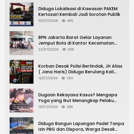
Diduga Lokalisasi di Kawasan PAKEM
Kertosari Kembali Jadi Sorotan Publik
10/07/2026
435
BPN Jakarta Barat Gelar Layanan
Jemput Bola di Kantor Kecamatan
Grogol Petamburan, Warga Antusias
22/07/2026
338
Urus Peningkatan HGB ke SHM
Korban Desak Polisi Bertindak, JH Alias
( Jana Haris) Diduga Berulang Kali
Lakukan Modus Sewa Motor Tanpa
12/07/2026
293
Bayar
Dugaan Rekayasa Kasus? Mengapa
Yoga yang Ikut Menangkap Pelaku
Pencurian Toko Ponsel di Pancur Batu
13/07/2026
288
Tidak Menjadi Tersangka?
Diduga Bangun Lapangan Padel Tanpa
Izin PBG dan Dispora, Warga Desak