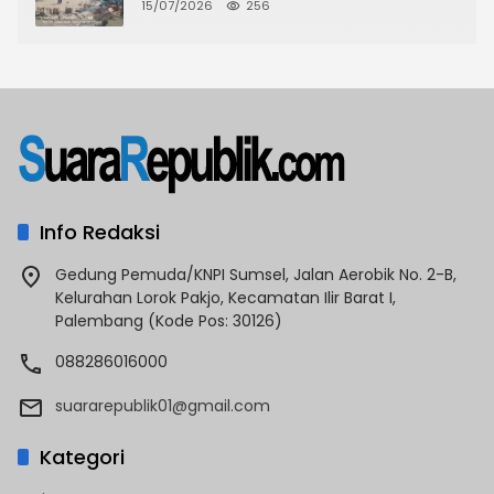
CKTRP dan Dispora Jakarta Barat
15/07/2026
256
Tindak Lanjut
Info Redaksi
Gedung Pemuda/KNPI Sumsel, Jalan Aerobik No. 2-B,
Kelurahan Lorok Pakjo, Kecamatan Ilir Barat I,
Palembang (Kode Pos: 30126)
088286016000
suararepublik01@gmail.com
Kategori