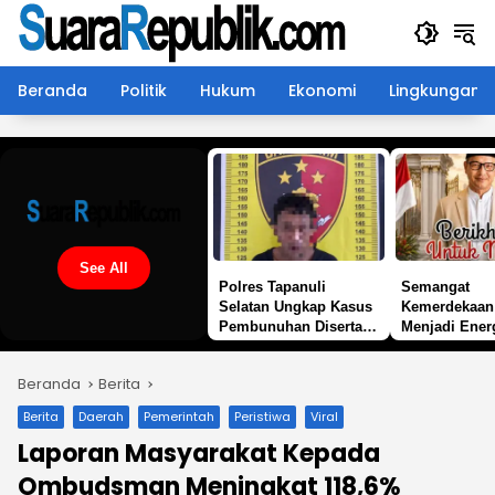
Langsung
ke
konten
Beranda
Politik
Hukum
Ekonomi
Lingkungan
See All
Polres Tapanuli
Semangat
Selatan Ungkap Kasus
Kemerdekaan
Pembunuhan Disertai
Menjadi Ener
Kekerasan Seksual
Membangun 
terhadap Anak, Pelaku
Beranda
Berita
Ditangkap
Berita
Daerah
Pemerintah
Peristiwa
Viral
Laporan Masyarakat Kepada
Ombudsman Meningkat 118,6%