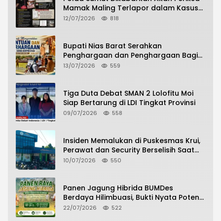
Mamak Maling Terlapor dalam Kasus
Dugaan Penipuan Bermodus Surat
12/07/2026
818
Perdamaian
Bupati Nias Barat Serahkan
Penghargaan dan Penghargaan Bagi
Siswa Berprestasi Pada Pembukaan TA
13/07/2026
559
2026/2027
Tiga Duta Debat SMAN 2 Lolofitu Moi
Siap Bertarung di LDI Tingkat Provinsi
09/07/2026
558
Insiden Memalukan di Puskesmas Krui,
Perawat dan Security Berselisih Saat
Pelayanan Pasien Berlangsung
10/07/2026
550
Panen Jagung Hibrida BUMDes
Berdaya Hilimbuasi, Bukti Nyata Potensi
Pertanian Desa
22/07/2026
522