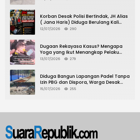
Urus Peningkatan HGB ke SHM
Korban Desak Polisi Bertindak, JH Alias
( Jana Haris) Diduga Berulang Kali
Lakukan Modus Sewa Motor Tanpa
12/07/2026
290
Bayar
Dugaan Rekayasa Kasus? Mengapa
Yoga yang Ikut Menangkap Pelaku
Pencurian Toko Ponsel di Pancur Batu
13/07/2026
279
Tidak Menjadi Tersangka?
Diduga Bangun Lapangan Padel Tanpa
Izin PBG dan Dispora, Warga Desak
CKTRP dan Dispora Jakarta Barat
15/07/2026
255
Tindak Lanjut