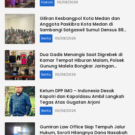
Hukum
05/08/2026
Giliran Kesbangpol Kota Medan dan
Anggota Paskibra Kota Medan di
Sambangi Satgaswil Sumut Densus 88
AT Polri
Berita
05/08/2026
Dua Gadis Menangis Saat Digrebek di
Kamar Tempat Hiburan Malam, Polsek
Gunung Malela Bongkar Jaringan
Pemakai Sabu di Simalungun
Berita
05/08/2026
Ketum DPP IMO – Indonesia Desak
Kapolri dan Kapoldasu Ambil Langkah
Tegas Atas Gugatan Arjoni
Berita
05/08/2026
Gumiran Law Office Siap Tempuh Jalur
Hukum, Soroti Hilangnya Dana Nasabah