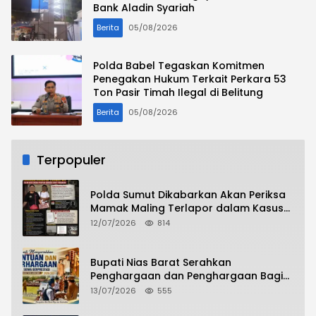
Bank Aladin Syariah
Berita
05/08/2026
Polda Babel Tegaskan Komitmen
Penegakan Hukum Terkait Perkara 53
Ton Pasir Timah Ilegal di Belitung
Berita
05/08/2026
Terpopuler
Polda Sumut Dikabarkan Akan Periksa
Mamak Maling Terlapor dalam Kasus
Dugaan Penipuan Bermodus Surat
12/07/2026
814
Perdamaian
Bupati Nias Barat Serahkan
Penghargaan dan Penghargaan Bagi
Siswa Berprestasi Pada Pembukaan TA
13/07/2026
555
2026/2027