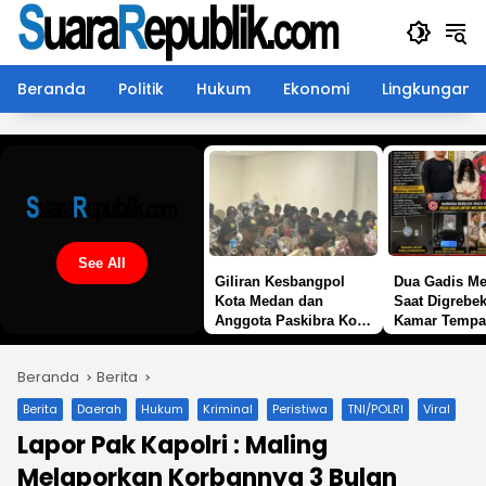
Langsung
ke
konten
Beranda
Politik
Hukum
Ekonomi
Lingkungan
See All
Giliran Kesbangpol
Dua Gadis M
Kota Medan dan
Saat Digrebek
Anggota Paskibra Kota
Kamar Tempa
Medan di Sambangi
Malam, Pols
Satgaswil Sumut
Malela Bongk
Beranda
Berita
Densus 88 AT Polri
Jaringan Pem
Sabu di Sim
Berita
Daerah
Hukum
Kriminal
Peristiwa
TNI/POLRI
Viral
Lapor Pak Kapolri : Maling
Melaporkan Korbannya 3 Bulan