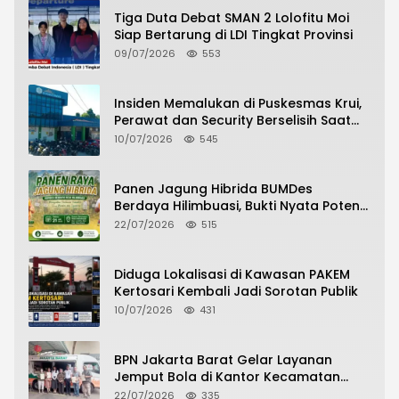
Tiga Duta Debat SMAN 2 Lolofitu Moi
Siap Bertarung di LDI Tingkat Provinsi
09/07/2026
553
Insiden Memalukan di Puskesmas Krui,
Perawat dan Security Berselisih Saat
Pelayanan Pasien Berlangsung
10/07/2026
545
Panen Jagung Hibrida BUMDes
Berdaya Hilimbuasi, Bukti Nyata Potensi
Pertanian Desa
22/07/2026
515
Diduga Lokalisasi di Kawasan PAKEM
Kertosari Kembali Jadi Sorotan Publik
10/07/2026
431
BPN Jakarta Barat Gelar Layanan
Jemput Bola di Kantor Kecamatan
Grogol Petamburan, Warga Antusias
22/07/2026
335