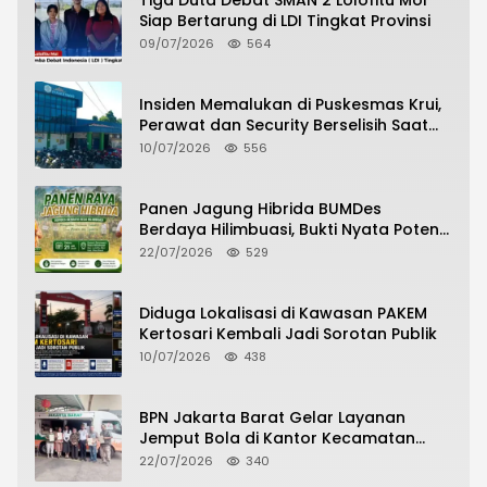
Tiga Duta Debat SMAN 2 Lolofitu Moi
Siap Bertarung di LDI Tingkat Provinsi
09/07/2026
564
Insiden Memalukan di Puskesmas Krui,
Perawat dan Security Berselisih Saat
Pelayanan Pasien Berlangsung
10/07/2026
556
Panen Jagung Hibrida BUMDes
Berdaya Hilimbuasi, Bukti Nyata Potensi
Pertanian Desa
22/07/2026
529
Diduga Lokalisasi di Kawasan PAKEM
Kertosari Kembali Jadi Sorotan Publik
10/07/2026
438
BPN Jakarta Barat Gelar Layanan
Jemput Bola di Kantor Kecamatan
Grogol Petamburan, Warga Antusias
22/07/2026
340
Urus Peningkatan HGB ke SHM