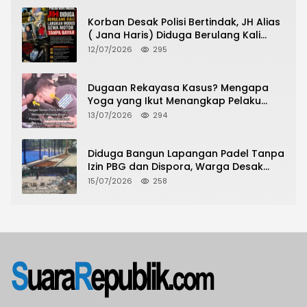
Korban Desak Polisi Bertindak, JH Alias
( Jana Haris) Diduga Berulang Kali
Lakukan Modus Sewa Motor Tanpa
12/07/2026
295
Bayar
Dugaan Rekayasa Kasus? Mengapa
Yoga yang Ikut Menangkap Pelaku
Pencurian Toko Ponsel di Pancur Batu
13/07/2026
294
Tidak Menjadi Tersangka?
Diduga Bangun Lapangan Padel Tanpa
Izin PBG dan Dispora, Warga Desak
CKTRP dan Dispora Jakarta Barat
15/07/2026
258
Tindak Lanjut