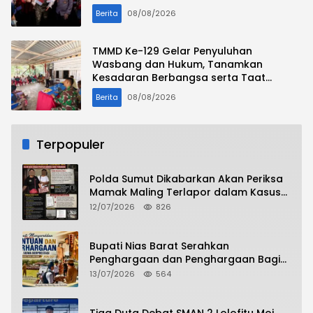
Berita
08/08/2026
TMMD Ke-129 Gelar Penyuluhan
Wasbang dan Hukum, Tanamkan
Kesadaran Berbangsa serta Taat
Aturan di Kampung Sesor
Berita
08/08/2026
Terpopuler
Polda Sumut Dikabarkan Akan Periksa
Mamak Maling Terlapor dalam Kasus
Dugaan Penipuan Bermodus Surat
12/07/2026
826
Perdamaian
Bupati Nias Barat Serahkan
Penghargaan dan Penghargaan Bagi
Siswa Berprestasi Pada Pembukaan TA
13/07/2026
564
2026/2027