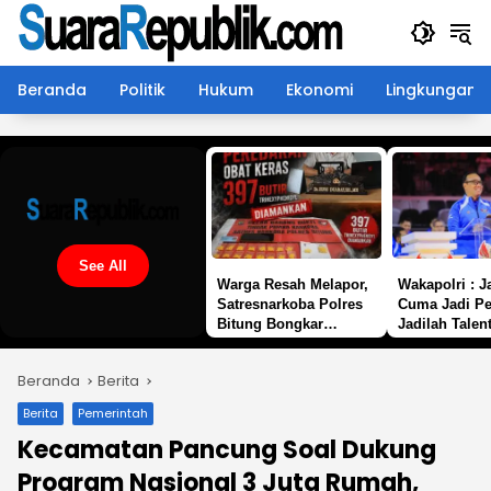
Langsung
ke
konten
Beranda
Politik
Hukum
Ekonomi
Lingkungan
See All
Warga Resah Melapor,
Wakapolri : 
Satresnarkoba Polres
Cuma Jadi Pe
Bitung Bongkar
Jadilah Talent
Peredaran
35.936 Anak 
Trihexyphenidyl, 397
Main Bareng 
Beranda
Berita
Butir Disita
Cup 2026
Berita
Pemerintah
Kecamatan Pancung Soal Dukung
Program Nasional 3 Juta Rumah,