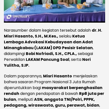
Narasumber dalam kegiatan tersebut adalah
dr. H.
Misri Hasanto, S.H., M.Kes.,
selaku
Ketua
Lembaga Advokasi Kebudayaan dan Adat
Minangkabau (LAKAM) DPD Pesisir Selatan
,
didampingi
Bobi Nofriadi, S.H., CPLA.,
sebagai
Perwakilan
LAKAM Pancung Soal
, serta
Nori
Yulitha, S.IP.
Dalam paparannya,
Misri Hasanto
menjelaskan
bahwa sasaran Program Nasional 3 Juta Rumah
diperuntukkan bagi
masyarakat berpenghasilan
rendah
dengan pendapatan di bawah
Rp8 juta per
bulan
, meliputi
ASN, anggota TNI/Polri, PPPK,
pedagang, wiraswasta, guru, perawat, bidan
,