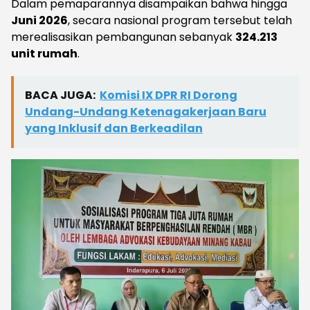
Dalam pemaparannya disampaikan bahwa hingga
Juni 2026
, secara nasional program tersebut telah
merealisasikan pembangunan sebanyak
324.213
unit rumah
.
BACA JUGA:
Komisi IX DPR RI Dorong
Undang-Undang Ketenagakerjaan Baru
yang Inklusif dan Berkeadilan