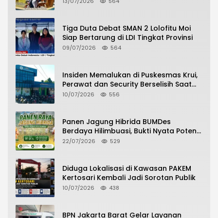
13/07/2026
564
2026/2027
Tiga Duta Debat SMAN 2 Lolofitu Moi
Siap Bertarung di LDI Tingkat Provinsi
09/07/2026
564
Insiden Memalukan di Puskesmas Krui,
Perawat dan Security Berselisih Saat
Pelayanan Pasien Berlangsung
10/07/2026
556
Panen Jagung Hibrida BUMDes
Berdaya Hilimbuasi, Bukti Nyata Potensi
Pertanian Desa
22/07/2026
529
Diduga Lokalisasi di Kawasan PAKEM
Kertosari Kembali Jadi Sorotan Publik
10/07/2026
438
BPN Jakarta Barat Gelar Layanan