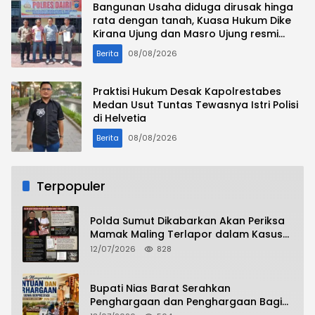
Bangunan Usaha diduga dirusak hinga
rata dengan tanah, Kuasa Hukum Dike
Kirana Ujung dan Masro Ujung resmi
tempuh jalur hukum
Berita
08/08/2026
Praktisi Hukum Desak Kapolrestabes
Medan Usut Tuntas Tewasnya Istri Polisi
di Helvetia
Berita
08/08/2026
Terpopuler
Polda Sumut Dikabarkan Akan Periksa
Mamak Maling Terlapor dalam Kasus
Dugaan Penipuan Bermodus Surat
12/07/2026
828
Perdamaian
Bupati Nias Barat Serahkan
Penghargaan dan Penghargaan Bagi
Siswa Berprestasi Pada Pembukaan TA