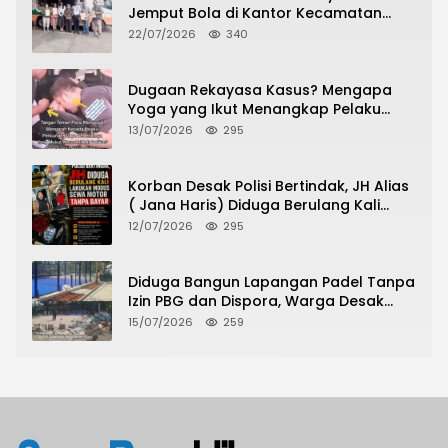
Jemput Bola di Kantor Kecamatan
Grogol Petamburan, Warga Antusias
22/07/2026
340
Urus Peningkatan HGB ke SHM
Dugaan Rekayasa Kasus? Mengapa
Yoga yang Ikut Menangkap Pelaku
Pencurian Toko Ponsel di Pancur Batu
13/07/2026
295
Tidak Menjadi Tersangka?
Korban Desak Polisi Bertindak, JH Alias
( Jana Haris) Diduga Berulang Kali
Lakukan Modus Sewa Motor Tanpa
12/07/2026
295
Bayar
Diduga Bangun Lapangan Padel Tanpa
Izin PBG dan Dispora, Warga Desak
CKTRP dan Dispora Jakarta Barat
15/07/2026
259
Tindak Lanjut