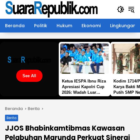
Langsung
ke
konten
Beranda
Politik
Hukum
Ekonomi
Lingkungan
See All
Ketua IESPA Ibnu Riza
Kodim 1714/P
Apresiasi Kapolri Cup
Karya Bakti 
2026: Wadah Luar
Putih SMP Ne
Biasa, dari Polres
Mulia Kab. P
hingga Panggung
Jaya
Beranda
Berita
Nasional
Berita
JJOS Bhabinkamtibmas Kawasan
Pelabuhan Marunda Perkuat Sinergi