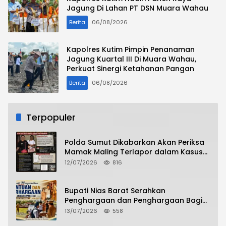
Jagung Di Lahan PT DSN Muara Wahau
Berita
06/08/2026
Kapolres Kutim Pimpin Penanaman
Jagung Kuartal III Di Muara Wahau,
Perkuat Sinergi Ketahanan Pangan
Berita
06/08/2026
Terpopuler
Polda Sumut Dikabarkan Akan Periksa
Mamak Maling Terlapor dalam Kasus
Dugaan Penipuan Bermodus Surat
12/07/2026
816
Perdamaian
Bupati Nias Barat Serahkan
Penghargaan dan Penghargaan Bagi
Siswa Berprestasi Pada Pembukaan TA
13/07/2026
558
2026/2027