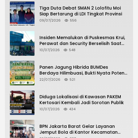
Tiga Duta Debat SMAN 2 Lolofitu Moi
Siap Bertarung di LDI Tingkat Provinsi
09/07/2026
556
Insiden Memalukan di Puskesmas Krui,
Perawat dan Security Berselisih Saat
Pelayanan Pasien Berlangsung
10/07/2026
548
Panen Jagung Hibrida BUMDes
Berdaya Hilimbuasi, Bukti Nyata Potensi
Pertanian Desa
22/07/2026
521
Diduga Lokalisasi di Kawasan PAKEM
Kertosari Kembali Jadi Sorotan Publik
10/07/2026
434
BPN Jakarta Barat Gelar Layanan
Jemput Bola di Kantor Kecamatan
Grogol Petamburan, Warga Antusias