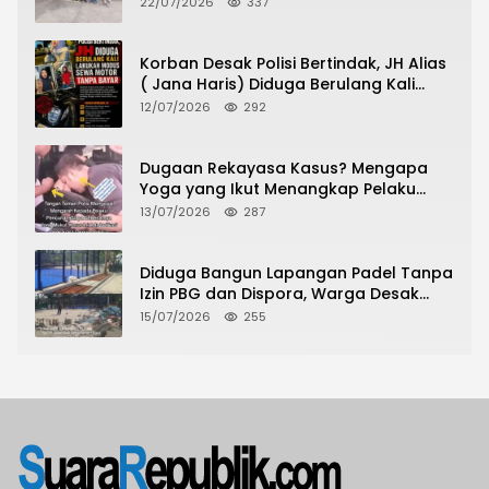
22/07/2026
337
Urus Peningkatan HGB ke SHM
Korban Desak Polisi Bertindak, JH Alias
( Jana Haris) Diduga Berulang Kali
Lakukan Modus Sewa Motor Tanpa
12/07/2026
292
Bayar
Dugaan Rekayasa Kasus? Mengapa
Yoga yang Ikut Menangkap Pelaku
Pencurian Toko Ponsel di Pancur Batu
13/07/2026
287
Tidak Menjadi Tersangka?
Diduga Bangun Lapangan Padel Tanpa
Izin PBG dan Dispora, Warga Desak
CKTRP dan Dispora Jakarta Barat
15/07/2026
255
Tindak Lanjut