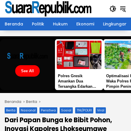
Langsung
ke
konten
Beranda
Politik
Hukum
Ekonomi
Lingkungan
See All
Polres Gresik
Optimalisasi 
Amankan Dua
Waka Polres
Tersangka Edarkan
Pimpin Penin
Sabu Jaringan
Langsung Bu
Bangkalan
Melon Dukun
Beranda
Berita
Ketahanan P
Berita
Nasional
Peristiwa
Sosial
TNI/POLRI
Viral
Dari Papan Bunga ke Bibit Pohon,
Inovasi Kapolres Lhokseumawe