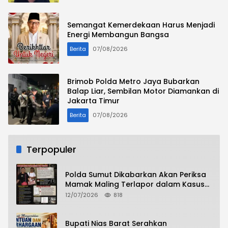
Semangat Kemerdekaan Harus Menjadi
Energi Membangun Bangsa
Berita
07/08/2026
Brimob Polda Metro Jaya Bubarkan
Balap Liar, Sembilan Motor Diamankan di
Jakarta Timur
Berita
07/08/2026
Terpopuler
Polda Sumut Dikabarkan Akan Periksa
Mamak Maling Terlapor dalam Kasus
Dugaan Penipuan Bermodus Surat
12/07/2026
818
Perdamaian
Bupati Nias Barat Serahkan