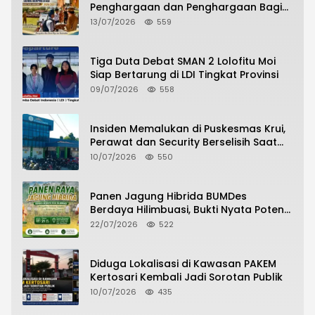
Penghargaan dan Penghargaan Bagi
Siswa Berprestasi Pada Pembukaan TA
13/07/2026
559
2026/2027
Tiga Duta Debat SMAN 2 Lolofitu Moi
Siap Bertarung di LDI Tingkat Provinsi
09/07/2026
558
Insiden Memalukan di Puskesmas Krui,
Perawat dan Security Berselisih Saat
Pelayanan Pasien Berlangsung
10/07/2026
550
Panen Jagung Hibrida BUMDes
Berdaya Hilimbuasi, Bukti Nyata Potensi
Pertanian Desa
22/07/2026
522
Diduga Lokalisasi di Kawasan PAKEM
Kertosari Kembali Jadi Sorotan Publik
10/07/2026
435