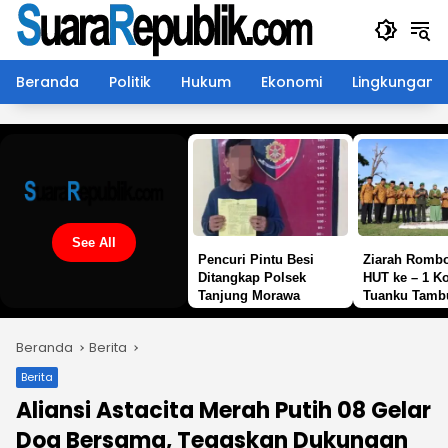
Langsung
ke
konten
Beranda
Politik
Hukum
Ekonomi
Lingkungan
See All
Pencuri Pintu Besi
Ziarah Romb
Ditangkap Polsek
HUT ke – 1 K
Tanjung Morawa
Tuanku Tambu
Semangat Ju
Pahlawan Jad
Beranda
Berita
Prajurit
Berita
Aliansi Astacita Merah Putih 08 Gelar
Doa Bersama, Tegaskan Dukungan