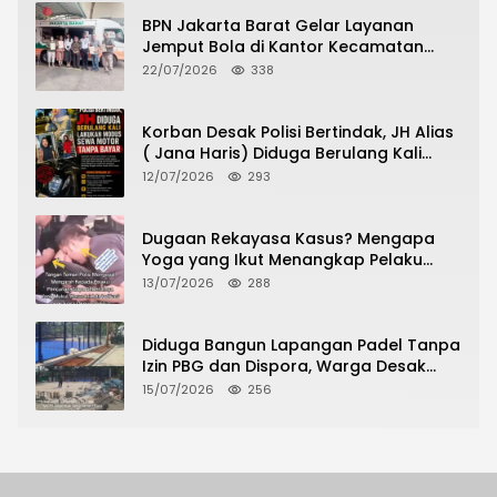
BPN Jakarta Barat Gelar Layanan
Jemput Bola di Kantor Kecamatan
Grogol Petamburan, Warga Antusias
22/07/2026
338
Urus Peningkatan HGB ke SHM
Korban Desak Polisi Bertindak, JH Alias
( Jana Haris) Diduga Berulang Kali
Lakukan Modus Sewa Motor Tanpa
12/07/2026
293
Bayar
Dugaan Rekayasa Kasus? Mengapa
Yoga yang Ikut Menangkap Pelaku
Pencurian Toko Ponsel di Pancur Batu
13/07/2026
288
Tidak Menjadi Tersangka?
Diduga Bangun Lapangan Padel Tanpa
Izin PBG dan Dispora, Warga Desak
CKTRP dan Dispora Jakarta Barat
15/07/2026
256
Tindak Lanjut