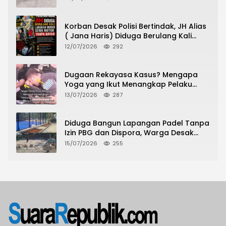
Urus Peningkatan HGB ke SHM
Korban Desak Polisi Bertindak, JH Alias
( Jana Haris) Diduga Berulang Kali
Lakukan Modus Sewa Motor Tanpa
12/07/2026
292
Bayar
Dugaan Rekayasa Kasus? Mengapa
Yoga yang Ikut Menangkap Pelaku
Pencurian Toko Ponsel di Pancur Batu
13/07/2026
287
Tidak Menjadi Tersangka?
Diduga Bangun Lapangan Padel Tanpa
Izin PBG dan Dispora, Warga Desak
CKTRP dan Dispora Jakarta Barat
15/07/2026
255
Tindak Lanjut