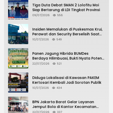
Tiga Duta Debat SMAN 2 Lolofitu Moi
Siap Bertarung di LDI Tingkat Provinsi
09/07/2026
556
Insiden Memalukan di Puskesmas Krui,
Perawat dan Security Berselisih Saat
Pelayanan Pasien Berlangsung
10/07/2026
549
Panen Jagung Hibrida BUMDes
Berdaya Hilimbuasi, Bukti Nyata Potensi
Pertanian Desa
22/07/2026
521
Diduga Lokalisasi di Kawasan PAKEM
Kertosari Kembali Jadi Sorotan Publik
10/07/2026
434
BPN Jakarta Barat Gelar Layanan
Jemput Bola di Kantor Kecamatan
Grogol Petamburan, Warga Antusias
22/07/2026
337