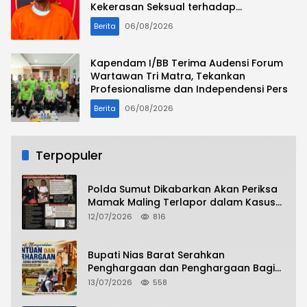
Kekerasan Seksual terhadap
Penyandang Disabilitas
Berita
06/08/2026
Kapendam I/BB Terima Audensi Forum
Wartawan Tri Matra, Tekankan
Profesionalisme dan Independensi Pers
Berita
06/08/2026
Terpopuler
Polda Sumut Dikabarkan Akan Periksa
Mamak Maling Terlapor dalam Kasus
Dugaan Penipuan Bermodus Surat
12/07/2026
816
Perdamaian
Bupati Nias Barat Serahkan
Penghargaan dan Penghargaan Bagi
Siswa Berprestasi Pada Pembukaan TA
13/07/2026
558
2026/2027