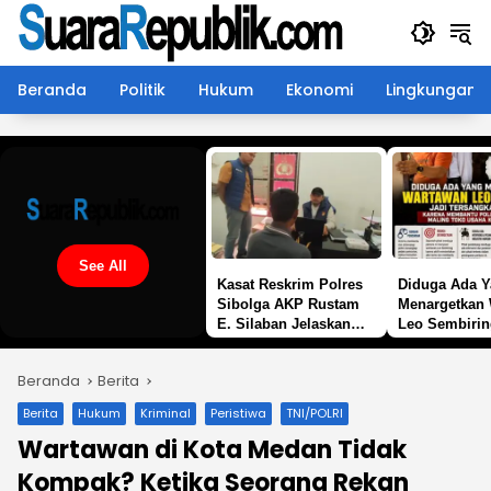
Langsung
ke
konten
Beranda
Politik
Hukum
Ekonomi
Lingkungan
See All
Kasat Reskrim Polres
Diduga Ada 
Sibolga AKP Rustam
Menargetkan
E. Silaban Jelaskan
Leo Sembirin
Pengungkapan Kasus
Tersangka d
Penikaman di Jalan
Karena Memb
Beranda
Berita
Mesjid
Polisi Menan
Maling Toko 
Berita
Hukum
Kriminal
Peristiwa
TNI/POLRI
Keluarganya
Wartawan di Kota Medan Tidak
Kompak? Ketika Seorang Rekan