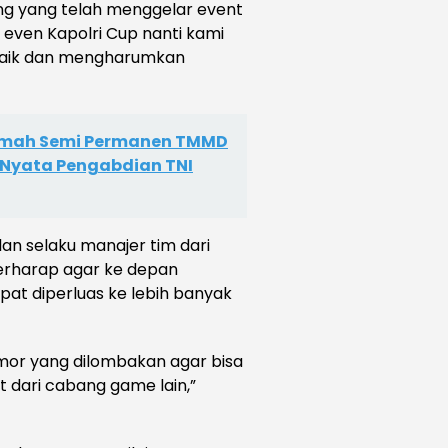
ng yang telah menggelar event
 even Kapolri Cup nanti kami
rbaik dan mengharumkan
mah Semi Permanen TMMD
d Nyata Pengabdian TNI
lan selaku manajer tim dari
berharap agar ke depan
t diperluas ke lebih banyak
mor yang dilombakan agar bisa
t dari cabang game lain,”