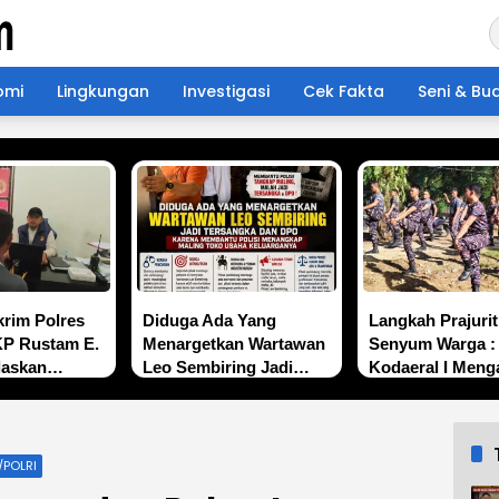
omi
Lingkungan
Investigasi
Cek Fakta
Seni & Bu
krim Polres
Diduga Ada Yang
Langkah Prajurit
KP Rustam E.
Menargetkan Wartawan
Senyum Warga :
laskan
Leo Sembiring Jadi
Kodaeral I Meng
apan Kasus
Tersangka dan DPO
Limau Manis
di Jalan
Karena Membantu
Polisi Menangkap
Maling Toko Usaha
/POLRI
Keluarganya