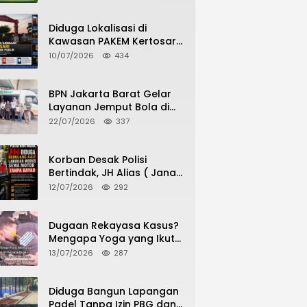
Potensi Pertanian Desa
Diduga Lokalisasi di
Kawasan PAKEM Kertosari
Kembali Jadi Sorotan
10/07/2026
434
Publik
BPN Jakarta Barat Gelar
Layanan Jemput Bola di
Kantor Kecamatan Grogol
22/07/2026
337
Petamburan, Warga
Antusias Urus Peningkatan
HGB ke SHM
Korban Desak Polisi
Bertindak, JH Alias ( Jana
Haris) Diduga Berulang
12/07/2026
292
Kali Lakukan Modus Sewa
Motor Tanpa Bayar
Dugaan Rekayasa Kasus?
Mengapa Yoga yang Ikut
Menangkap Pelaku
13/07/2026
287
Pencurian Toko Ponsel di
Pancur Batu Tidak Menjadi
Tersangka?
Diduga Bangun Lapangan
Padel Tanpa Izin PBG dan