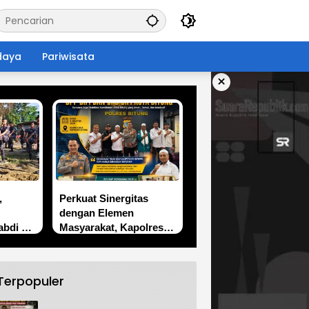
daya
Pariwisata
×
,
Perkuat Sinergitas
dengan Elemen
abdi di
Masyarakat, Kapolres
Bitung Gandeng BIFI
Jaga Stabilitas
Kamtibmas
Terpopuler