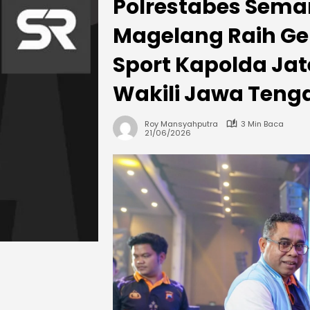
Polrestabes Sema
Magelang Raih Ge
Sport Kapolda Jat
Wakili Jawa Tenga
Roy Mansyahputra
3 Min Baca
21/06/2026