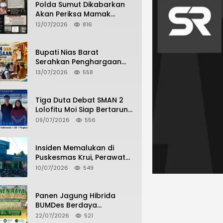
Polda Sumut Dikabarkan
Akan Periksa Mamak
Maling Terlapor dalam
12/07/2026
816
Kasus Dugaan Penipuan
Bermodus Surat
Perdamaian
Bupati Nias Barat
Serahkan Penghargaan
dan Penghargaan Bagi
13/07/2026
558
Siswa Berprestasi Pada
Pembukaan TA 2026/2027
Tiga Duta Debat SMAN 2
Lolofitu Moi Siap Bertarung
di LDI Tingkat Provinsi
09/07/2026
556
Insiden Memalukan di
Puskesmas Krui, Perawat
dan Security Berselisih
10/07/2026
549
Saat Pelayanan Pasien
Berlangsung
Panen Jagung Hibrida
BUMDes Berdaya
Hilimbuasi, Bukti Nyata
22/07/2026
521