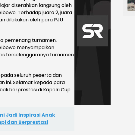
elajar diserahkan langsung oleh
Wibowo. Terhadap juara 2, juara
an dilakukan oleh para PJU
ra pemenang turnamen,
ri Wibowo menyampaikan
atas terselenggaranya turnamen
pada seluruh peserta dan
n ini. Selamat kepada para
i berprestasi di Kapolri Cup
ni Jadi Inspirasi Anak
pi dan Berprestasi