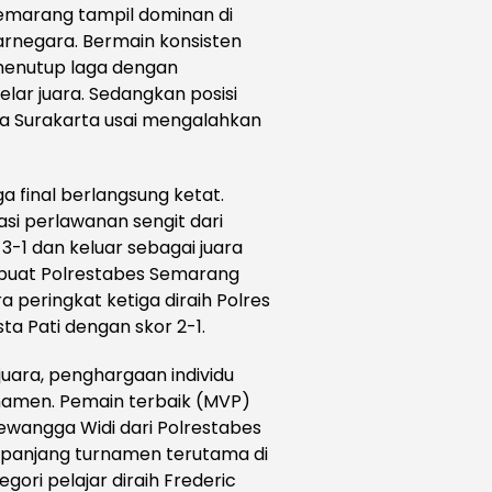
emarang tampil dominan di
jarnegara. Bermain konsisten
menutup laga dengan
ar juara. Sedangkan posisi
esta Surakarta usai mengalahkan
ga final berlangsung ketat.
si perlawanan sengit dari
-1 dan keluar sebagai juara
embuat Polrestabes Semarang
a peringkat ketiga diraih Polres
ta Pati dengan skor 2-1.
uara, penghargaan individu
namen. Pemain terbaik (MVP)
ewangga Widi dari Polrestabes
panjang turnamen terutama di
ori pelajar diraih Frederic