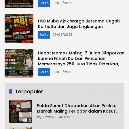
Terbuka
Berita
09/08/2026
HSB Muba Ajak Warga Bersama Cegah
Karhutla dan Jaga Lingkungan
Berita
09/08/2026
Hebat Mamak Maling, 7 Bulan Dilaporkan
karena Fitnah Korban Pencurian
Memerasnya 250 Juta Tidak Diperiksa,
Korban Meminta Kapolda Sumut
Berita
09/08/2026
Memberikan Atensi
Terpopuler
Polda Sumut Dikabarkan Akan Periksa
Mamak Maling Terlapor dalam Kasus
Dugaan Penipuan Bermodus Surat
12/07/2026
829
Perdamaian