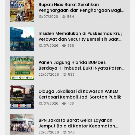
Bupati Nias Barat Serahkan
Penghargaan dan Penghargaan Bagi
Siswa Berprestasi Pada Pembukaan TA
13/07/2026
564
2026/2027
Insiden Memalukan di Puskesmas Krui,
Perawat dan Security Berselisih Saat
Pelayanan Pasien Berlangsung
10/07/2026
556
Panen Jagung Hibrida BUMDes
Berdaya Hilimbuasi, Bukti Nyata Potensi
Pertanian Desa
22/07/2026
533
Diduga Lokalisasi di Kawasan PAKEM
Kertosari Kembali Jadi Sorotan Publik
10/07/2026
438
BPN Jakarta Barat Gelar Layanan
Jemput Bola di Kantor Kecamatan
Grogol Petamburan, Warga Antusias
22/07/2026
340