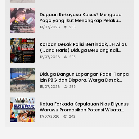
Urus Peningkatan HGB ke SHM
Dugaan Rekayasa Kasus? Mengapa
Yoga yang Ikut Menangkap Pelaku
Pencurian Toko Ponsel di Pancur Batu
13/07/2026
295
Tidak Menjadi Tersangka?
Korban Desak Polisi Bertindak, JH Alias
( Jana Haris) Diduga Berulang Kali
Lakukan Modus Sewa Motor Tanpa
12/07/2026
295
Bayar
Diduga Bangun Lapangan Padel Tanpa
Izin PBG dan Dispora, Warga Desak
CKTRP dan Dispora Jakarta Barat
15/07/2026
259
Tindak Lanjut
Ketua Forkada Kepulauan Nias Eliyunus
Waruwu Promosikan Potensi Wisata
Nias di Hadapan Dubes Prancis
17/07/2026
242