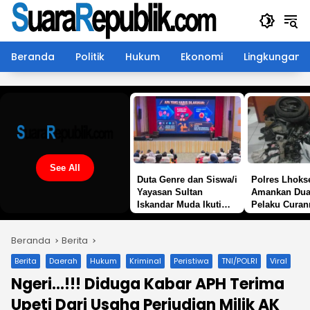
Langsung
ke
konten
Beranda
Politik
Hukum
Ekonomi
Lingkungan
See All
Duta Genre dan Siswa/i
Polres Lhok
Yayasan Sultan
Amankan Dua
Iskandar Muda Ikuti
Pelaku Curan
Sosialisasi Paham
Kawasan Wis
IRET dan NVE
Jepang, Satu
Beranda
Berita
Masih Diburu
Berita
Daerah
Hukum
Kriminal
Peristiwa
TNI/POLRI
Viral
Ngeri…!!! Diduga Kabar APH Terima
Upeti Dari Usaha Perjudian Milik AK