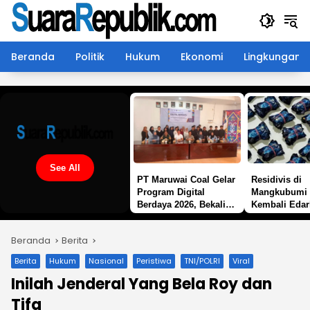
Langsung
ke
konten
Beranda
Politik
Hukum
Ekonomi
Lingkungan
See All
PT Maruwai Coal Gelar
Residivis di
Program Digital
Mangkubumi 
Berdaya 2026, Bekali
Kembali Edar
Warga Lingkar
Pod Getar “,
Tambang dengan
Desak Polisi 
Beranda
Berita
Keterampilan
Tangan
Komputer Bekerja
Berita
Hukum
Nasional
Peristiwa
TNI/POLRI
Viral
Sama LPP Butterfly
Inilah Jenderal Yang Bela Roy dan
Tifa