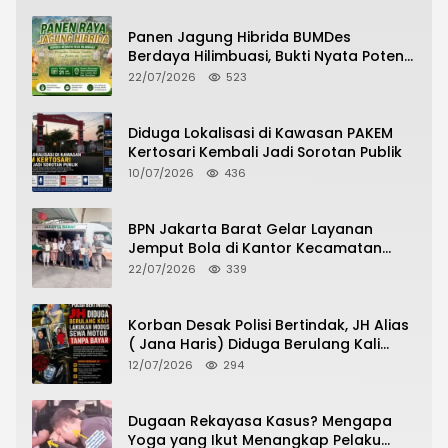
Panen Jagung Hibrida BUMDes
Berdaya Hilimbuasi, Bukti Nyata Potensi
Pertanian Desa
22/07/2026
523
Diduga Lokalisasi di Kawasan PAKEM
Kertosari Kembali Jadi Sorotan Publik
10/07/2026
436
BPN Jakarta Barat Gelar Layanan
Jemput Bola di Kantor Kecamatan
Grogol Petamburan, Warga Antusias
22/07/2026
339
Urus Peningkatan HGB ke SHM
Korban Desak Polisi Bertindak, JH Alias
( Jana Haris) Diduga Berulang Kali
Lakukan Modus Sewa Motor Tanpa
12/07/2026
294
Bayar
Dugaan Rekayasa Kasus? Mengapa
Yoga yang Ikut Menangkap Pelaku