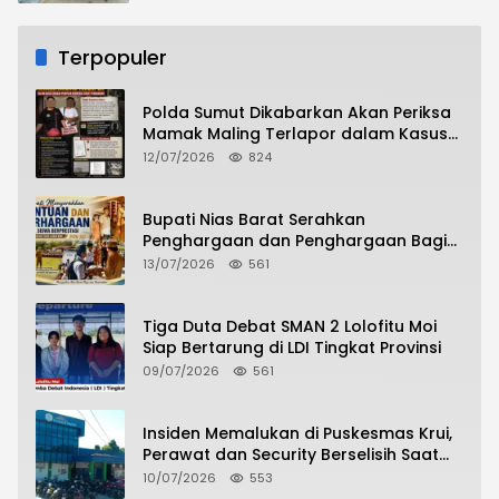
Terpopuler
Polda Sumut Dikabarkan Akan Periksa
Mamak Maling Terlapor dalam Kasus
Dugaan Penipuan Bermodus Surat
12/07/2026
824
Perdamaian
Bupati Nias Barat Serahkan
Penghargaan dan Penghargaan Bagi
Siswa Berprestasi Pada Pembukaan TA
13/07/2026
561
2026/2027
Tiga Duta Debat SMAN 2 Lolofitu Moi
Siap Bertarung di LDI Tingkat Provinsi
09/07/2026
561
Insiden Memalukan di Puskesmas Krui,
Perawat dan Security Berselisih Saat
Pelayanan Pasien Berlangsung
10/07/2026
553