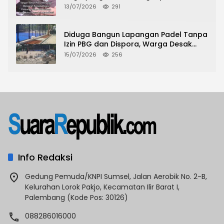
Pencurian Toko Ponsel di Pancur Batu
13/07/2026
291
Tidak Menjadi Tersangka?
Diduga Bangun Lapangan Padel Tanpa
Izin PBG dan Dispora, Warga Desak
CKTRP dan Dispora Jakarta Barat
15/07/2026
256
Tindak Lanjut
Info Redaksi
Gedung Pemuda/KNPI Sumsel, Jalan Aerobik No. 2-B,
Kelurahan Lorok Pakjo, Kecamatan Ilir Barat I,
Palembang (Kode Pos: 30126)
088286016000