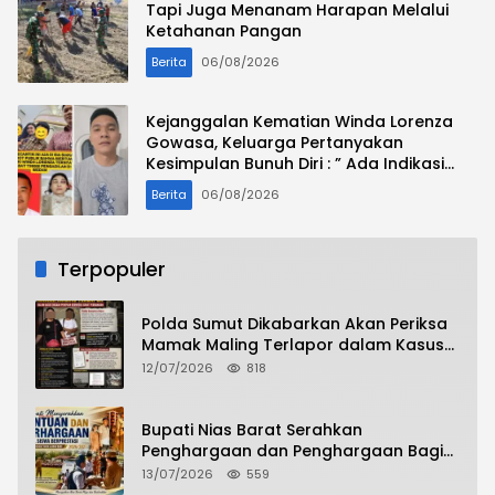
Tapi Juga Menanam Harapan Melalui
Ketahanan Pangan
Berita
06/08/2026
Kejanggalan Kematian Winda Lorenza
Gowasa, Keluarga Pertanyakan
Kesimpulan Bunuh Diri : ” Ada Indikasi
Tindak Pidana “
Berita
06/08/2026
Terpopuler
Polda Sumut Dikabarkan Akan Periksa
Mamak Maling Terlapor dalam Kasus
Dugaan Penipuan Bermodus Surat
12/07/2026
818
Perdamaian
Bupati Nias Barat Serahkan
Penghargaan dan Penghargaan Bagi
Siswa Berprestasi Pada Pembukaan TA
13/07/2026
559
2026/2027