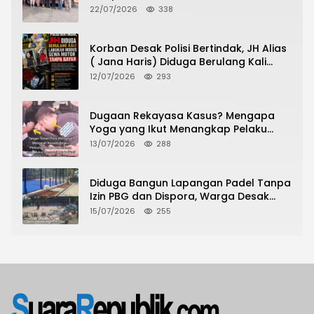
Grogol Petamburan, Warga Antusias
22/07/2026
338
Urus Peningkatan HGB ke SHM
Korban Desak Polisi Bertindak, JH Alias
( Jana Haris) Diduga Berulang Kali
Lakukan Modus Sewa Motor Tanpa
12/07/2026
293
Bayar
Dugaan Rekayasa Kasus? Mengapa
Yoga yang Ikut Menangkap Pelaku
Pencurian Toko Ponsel di Pancur Batu
13/07/2026
288
Tidak Menjadi Tersangka?
Diduga Bangun Lapangan Padel Tanpa
Izin PBG dan Dispora, Warga Desak
CKTRP dan Dispora Jakarta Barat
15/07/2026
255
Tindak Lanjut