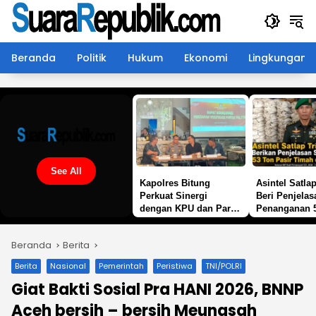
Langsung
ke
konten
Beranda
Politik
Hukum
Ekonomi
Lingkungan
See All
Kapolres Bitung
Asintel Satlap
Perkuat Sinergi
Beri Penjelas
dengan KPU dan Partai
Penanganan 
Politik, Kawal
Pasir Timah d
Verifikasi Transparan
Merbau
Beranda
Berita
Demi Demokrasi
Berkualitas
Berita
Nasional
Pemerintah
Peristiwa
TNI/POLRI
Giat Bakti Sosial Pra HANI 2026, BNNP
Aceh bersih – bersih Meunasah