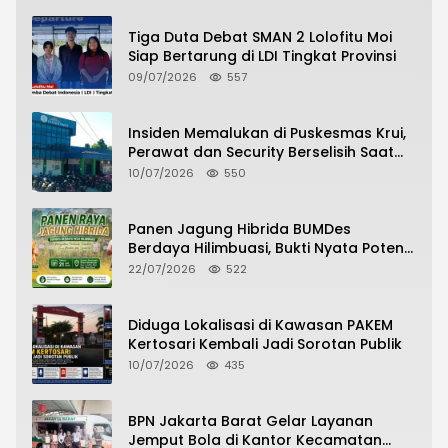
Tiga Duta Debat SMAN 2 Lolofitu Moi
Siap Bertarung di LDI Tingkat Provinsi
09/07/2026
557
Insiden Memalukan di Puskesmas Krui,
Perawat dan Security Berselisih Saat
Pelayanan Pasien Berlangsung
10/07/2026
550
Panen Jagung Hibrida BUMDes
Berdaya Hilimbuasi, Bukti Nyata Potensi
Pertanian Desa
22/07/2026
522
Diduga Lokalisasi di Kawasan PAKEM
Kertosari Kembali Jadi Sorotan Publik
10/07/2026
435
BPN Jakarta Barat Gelar Layanan
Jemput Bola di Kantor Kecamatan