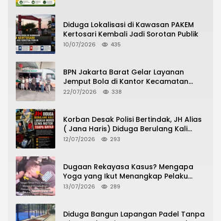
Diduga Lokalisasi di Kawasan PAKEM
Kertosari Kembali Jadi Sorotan Publik
10/07/2026
435
BPN Jakarta Barat Gelar Layanan
Jemput Bola di Kantor Kecamatan
Grogol Petamburan, Warga Antusias
22/07/2026
338
Urus Peningkatan HGB ke SHM
Korban Desak Polisi Bertindak, JH Alias
( Jana Haris) Diduga Berulang Kali
Lakukan Modus Sewa Motor Tanpa
12/07/2026
293
Bayar
Dugaan Rekayasa Kasus? Mengapa
Yoga yang Ikut Menangkap Pelaku
Pencurian Toko Ponsel di Pancur Batu
13/07/2026
289
Tidak Menjadi Tersangka?
Diduga Bangun Lapangan Padel Tanpa