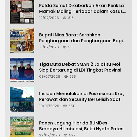
Polda Sumut Dikabarkan Akan Periksa
Mamak Maling Terlapor dalam Kasus
Dugaan Penipuan Bermodus Surat
12/07/2026
818
Perdamaian
Bupati Nias Barat Serahkan
Penghargaan dan Penghargaan Bagi
Siswa Berprestasi Pada Pembukaan TA
13/07/2026
559
2026/2027
Tiga Duta Debat SMAN 2 Lolofitu Moi
Siap Bertarung di LDI Tingkat Provinsi
09/07/2026
558
Insiden Memalukan di Puskesmas Krui,
Perawat dan Security Berselisih Saat
Pelayanan Pasien Berlangsung
10/07/2026
551
Panen Jagung Hibrida BUMDes
Berdaya Hilimbuasi, Bukti Nyata Potensi
Pertanian Desa
22/07/2026
522