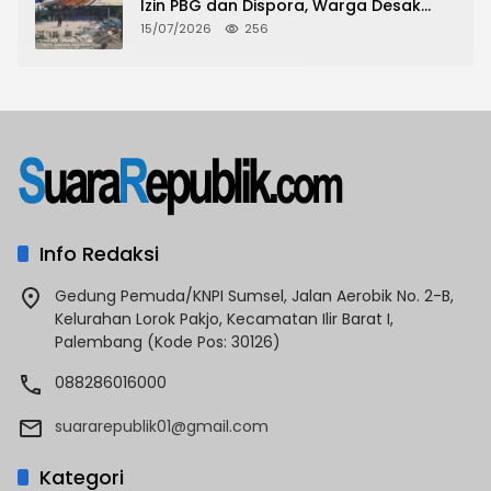
Izin PBG dan Dispora, Warga Desak
CKTRP dan Dispora Jakarta Barat
15/07/2026
256
Tindak Lanjut
Info Redaksi
Gedung Pemuda/KNPI Sumsel, Jalan Aerobik No. 2-B,
Kelurahan Lorok Pakjo, Kecamatan Ilir Barat I,
Palembang (Kode Pos: 30126)
088286016000
suararepublik01@gmail.com
Kategori