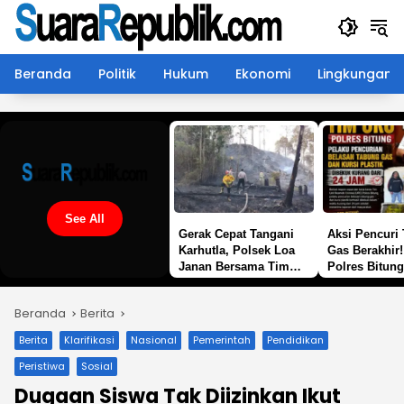
Langsung
ke
konten
Beranda
Politik
Hukum
Ekonomi
Lingkungan
See All
Gerak Cepat Tangani
Aksi Pencuri
Karhutla, Polsek Loa
Gas Berakhir
Janan Bersama Tim
Polres Bitun
Gabungan Padamkan
Pelaku dalam
Api Di Bukit Soeharto
Kurang dari 
Beranda
Berita
Berita
Klarifikasi
Nasional
Pemerintah
Pendidikan
Peristiwa
Sosial
Dugaan Siswa Tak Diizinkan Ikut