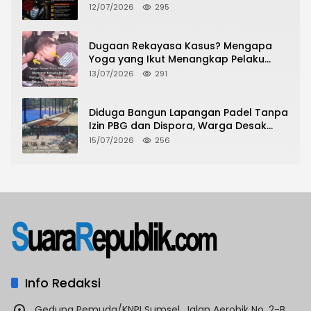
Lakukan Modus Sewa Motor Tanpa
12/07/2026
295
Bayar
Dugaan Rekayasa Kasus? Mengapa
Yoga yang Ikut Menangkap Pelaku
Pencurian Toko Ponsel di Pancur Batu
13/07/2026
291
Tidak Menjadi Tersangka?
Diduga Bangun Lapangan Padel Tanpa
Izin PBG dan Dispora, Warga Desak
CKTRP dan Dispora Jakarta Barat
15/07/2026
256
Tindak Lanjut
Info Redaksi
Gedung Pemuda/KNPI Sumsel, Jalan Aerobik No. 2-B,