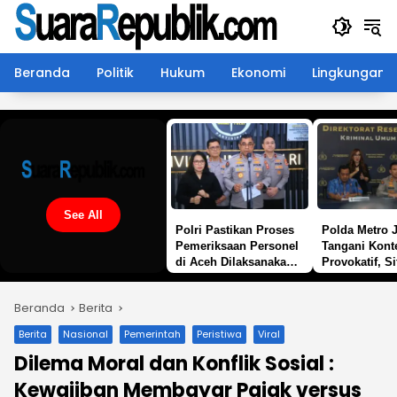
Langsung
ke
konten
Beranda
Politik
Hukum
Ekonomi
Lingkungan
See All
Polri Pastikan Proses
Polda Metro 
Pemeriksaan Personel
Tangani Kont
di Aceh Dilaksanakan
Provokatif, Si
Secara Profesional dan
Jakarta Tetap
Transparan
Beranda
Berita
Berita
Nasional
Pemerintah
Peristiwa
Viral
Dilema Moral dan Konflik Sosial :
Kewajiban Membayar Pajak versus