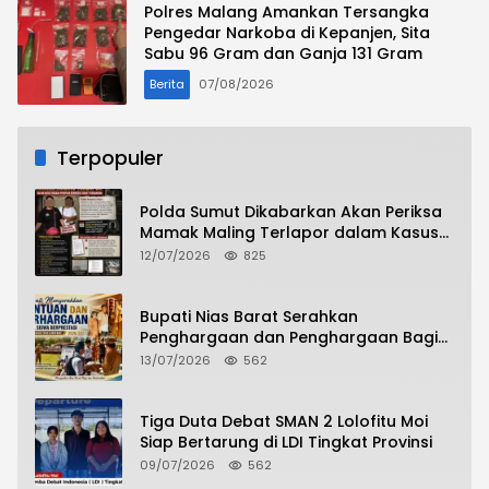
Polres Malang Amankan Tersangka
Pengedar Narkoba di Kepanjen, Sita
Sabu 96 Gram dan Ganja 131 Gram
Berita
07/08/2026
Terpopuler
Polda Sumut Dikabarkan Akan Periksa
Mamak Maling Terlapor dalam Kasus
Dugaan Penipuan Bermodus Surat
12/07/2026
825
Perdamaian
Bupati Nias Barat Serahkan
Penghargaan dan Penghargaan Bagi
Siswa Berprestasi Pada Pembukaan TA
13/07/2026
562
2026/2027
Tiga Duta Debat SMAN 2 Lolofitu Moi
Siap Bertarung di LDI Tingkat Provinsi
09/07/2026
562