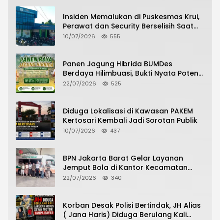
Insiden Memalukan di Puskesmas Krui,
Perawat dan Security Berselisih Saat
Pelayanan Pasien Berlangsung
10/07/2026
555
Panen Jagung Hibrida BUMDes
Berdaya Hilimbuasi, Bukti Nyata Potensi
Pertanian Desa
22/07/2026
525
Diduga Lokalisasi di Kawasan PAKEM
Kertosari Kembali Jadi Sorotan Publik
10/07/2026
437
BPN Jakarta Barat Gelar Layanan
Jemput Bola di Kantor Kecamatan
Grogol Petamburan, Warga Antusias
22/07/2026
340
Urus Peningkatan HGB ke SHM
Korban Desak Polisi Bertindak, JH Alias
( Jana Haris) Diduga Berulang Kali