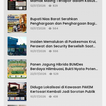
Mamak Maling Terlapor dalam Kasus
Dugaan Penipuan Bermodus Surat
12/07/2026
829
Perdamaian
Bupati Nias Barat Serahkan
Penghargaan dan Penghargaan Bagi
Siswa Berprestasi Pada Pembukaan TA
13/07/2026
564
2026/2027
Insiden Memalukan di Puskesmas Krui,
Perawat dan Security Berselisih Saat
Pelayanan Pasien Berlangsung
10/07/2026
556
Panen Jagung Hibrida BUMDes
Berdaya Hilimbuasi, Bukti Nyata Potensi
Pertanian Desa
22/07/2026
529
Diduga Lokalisasi di Kawasan PAKEM
Kertosari Kembali Jadi Sorotan Publik
10/07/2026
438