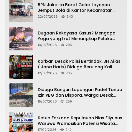
BPN Jakarta Barat Gelar Layanan
Jemput Bola di Kantor Kecamatan
Grogol Petamburan, Warga Antusias
22/07/2026
340
Urus Peningkatan HGB ke SHM
Dugaan Rekayasa Kasus? Mengapa
Yoga yang Ikut Menangkap Pelaku
Pencurian Toko Ponsel di Pancur Batu
13/07/2026
295
Tidak Menjadi Tersangka?
Korban Desak Polisi Bertindak, JH Alias
( Jana Haris) Diduga Berulang Kali
Lakukan Modus Sewa Motor Tanpa
12/07/2026
295
Bayar
Diduga Bangun Lapangan Padel Tanpa
Izin PBG dan Dispora, Warga Desak
CKTRP dan Dispora Jakarta Barat
15/07/2026
259
Tindak Lanjut
Ketua Forkada Kepulauan Nias Eliyunus
Waruwu Promosikan Potensi Wisata
Nias di Hadapan Dubes Prancis
17/07/2026
242