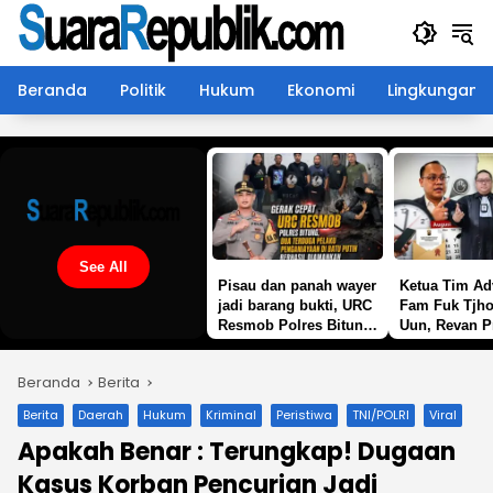
Langsung
ke
konten
Beranda
Politik
Hukum
Ekonomi
Lingkungan
See All
Pisau dan panah wayer
Ketua Tim Ad
jadi barang bukti, URC
Fam Fuk Tjho
Resmob Polres Bitung
Uun, Revan P
amankan 2 terduga
Wijaya SH: M
pelaku penganiayaan
Tunggu SP2
Beranda
Berita
di batu putih
Lanjutan Pol
Berita
Daerah
Hukum
Kriminal
Peristiwa
TNI/POLRI
Viral
Apakah Benar : Terungkap! Dugaan
Kasus Korban Pencurian Jadi