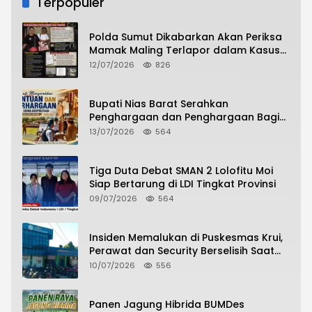
Terpopuler
Polda Sumut Dikabarkan Akan Periksa
Mamak Maling Terlapor dalam Kasus
Dugaan Penipuan Bermodus Surat
12/07/2026
826
Perdamaian
Bupati Nias Barat Serahkan
Penghargaan dan Penghargaan Bagi
Siswa Berprestasi Pada Pembukaan TA
13/07/2026
564
2026/2027
Tiga Duta Debat SMAN 2 Lolofitu Moi
Siap Bertarung di LDI Tingkat Provinsi
09/07/2026
564
Insiden Memalukan di Puskesmas Krui,
Perawat dan Security Berselisih Saat
Pelayanan Pasien Berlangsung
10/07/2026
556
Panen Jagung Hibrida BUMDes