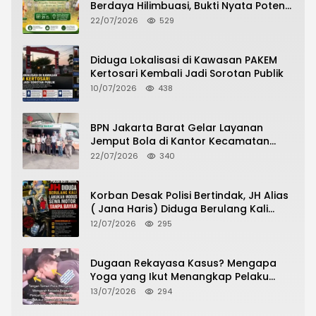
Berdaya Hilimbuasi, Bukti Nyata Potensi
Pertanian Desa
22/07/2026
529
Diduga Lokalisasi di Kawasan PAKEM
Kertosari Kembali Jadi Sorotan Publik
10/07/2026
438
BPN Jakarta Barat Gelar Layanan
Jemput Bola di Kantor Kecamatan
Grogol Petamburan, Warga Antusias
22/07/2026
340
Urus Peningkatan HGB ke SHM
Korban Desak Polisi Bertindak, JH Alias
( Jana Haris) Diduga Berulang Kali
Lakukan Modus Sewa Motor Tanpa
12/07/2026
295
Bayar
Dugaan Rekayasa Kasus? Mengapa
Yoga yang Ikut Menangkap Pelaku
Pencurian Toko Ponsel di Pancur Batu
13/07/2026
294
Tidak Menjadi Tersangka?