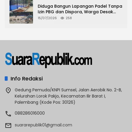
Diduga Bangun Lapangan Padel Tanpa
Izin PBG dan Dispora, Warga Desak
CKTRP dan Dispora Jakarta Barat
15/07/2026
258
Tindak Lanjut
Info Redaksi
Gedung Pemuda/KNPI Sumsel, Jalan Aerobik No. 2-B,
Kelurahan Lorok Pakjo, Kecamatan Ilir Barat I,
Palembang (Kode Pos: 30126)
088286016000
suararepublik01@gmail.com