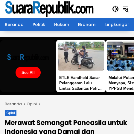
Langsung
ke
konten
Beranda
Politik
Hukum
Ekonomi
Lingkungan
See All
ETLE Handheld Sasar
Melalui Polan
Pelanggaran Lalu
Menyapa, Si
Lintas Satlantas Polres
YPPSB Mend
Kutim Intensifkan
Edukasi Tenta
Patroli Di Sangatta
Berlalu Linta
Beranda
Opini
Satlantas Pol
Opini
Merawat Semangat Pancasila untuk
Indonesia yang Damai dan