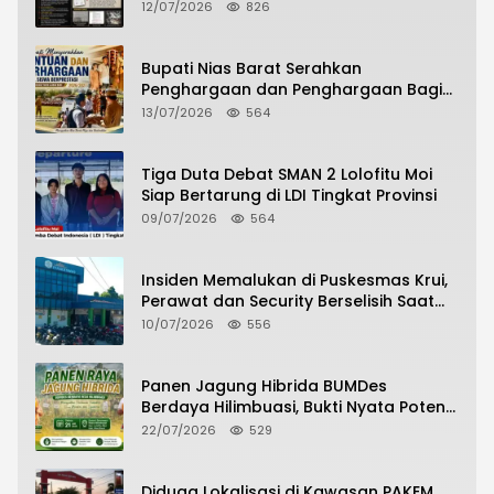
Dugaan Penipuan Bermodus Surat
12/07/2026
826
Perdamaian
Bupati Nias Barat Serahkan
Penghargaan dan Penghargaan Bagi
Siswa Berprestasi Pada Pembukaan TA
13/07/2026
564
2026/2027
Tiga Duta Debat SMAN 2 Lolofitu Moi
Siap Bertarung di LDI Tingkat Provinsi
09/07/2026
564
Insiden Memalukan di Puskesmas Krui,
Perawat dan Security Berselisih Saat
Pelayanan Pasien Berlangsung
10/07/2026
556
Panen Jagung Hibrida BUMDes
Berdaya Hilimbuasi, Bukti Nyata Potensi
Pertanian Desa
22/07/2026
529
Diduga Lokalisasi di Kawasan PAKEM