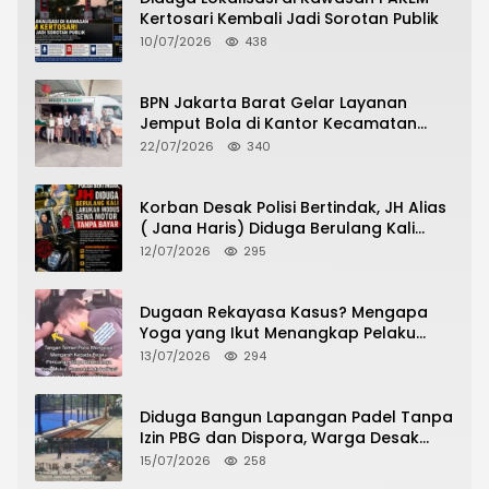
Kertosari Kembali Jadi Sorotan Publik
10/07/2026
438
BPN Jakarta Barat Gelar Layanan
Jemput Bola di Kantor Kecamatan
Grogol Petamburan, Warga Antusias
22/07/2026
340
Urus Peningkatan HGB ke SHM
Korban Desak Polisi Bertindak, JH Alias
( Jana Haris) Diduga Berulang Kali
Lakukan Modus Sewa Motor Tanpa
12/07/2026
295
Bayar
Dugaan Rekayasa Kasus? Mengapa
Yoga yang Ikut Menangkap Pelaku
Pencurian Toko Ponsel di Pancur Batu
13/07/2026
294
Tidak Menjadi Tersangka?
Diduga Bangun Lapangan Padel Tanpa
Izin PBG dan Dispora, Warga Desak
CKTRP dan Dispora Jakarta Barat
15/07/2026
258
Tindak Lanjut