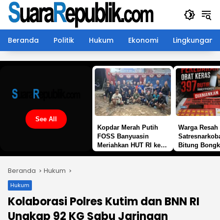
Langsung
ke
konten
Beranda
Politik
Hukum
Ekonomi
Lingkungan
See All
Kopdar Merah Putih
Warga Resah 
FOSS Banyuasin
Satresnarkob
Meriahkan HUT RI ke-
Bitung Bongk
81
Peredaran
Trihexyphenid
Beranda
Hukum
Butir Disita
Hukum
Kolaborasi Polres Kutim dan BNN RI
Ungkap 92 KG Sabu Jaringan