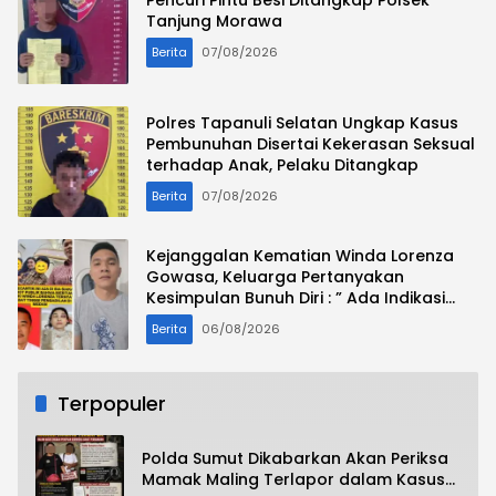
Pencuri Pintu Besi Ditangkap Polsek
Tanjung Morawa
Berita
07/08/2026
Polres Tapanuli Selatan Ungkap Kasus
Pembunuhan Disertai Kekerasan Seksual
terhadap Anak, Pelaku Ditangkap
Berita
07/08/2026
Kejanggalan Kematian Winda Lorenza
Gowasa, Keluarga Pertanyakan
Kesimpulan Bunuh Diri : ” Ada Indikasi
Tindak Pidana “
Berita
06/08/2026
Terpopuler
Polda Sumut Dikabarkan Akan Periksa
Mamak Maling Terlapor dalam Kasus