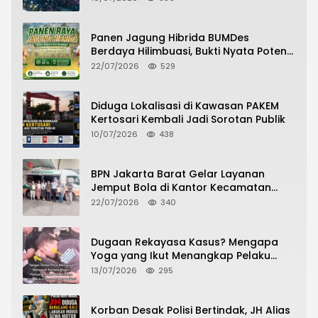
Panen Jagung Hibrida BUMDes
Berdaya Hilimbuasi, Bukti Nyata Potensi
Pertanian Desa
22/07/2026
529
Diduga Lokalisasi di Kawasan PAKEM
Kertosari Kembali Jadi Sorotan Publik
10/07/2026
438
BPN Jakarta Barat Gelar Layanan
Jemput Bola di Kantor Kecamatan
Grogol Petamburan, Warga Antusias
22/07/2026
340
Urus Peningkatan HGB ke SHM
Dugaan Rekayasa Kasus? Mengapa
Yoga yang Ikut Menangkap Pelaku
Pencurian Toko Ponsel di Pancur Batu
13/07/2026
295
Tidak Menjadi Tersangka?
Korban Desak Polisi Bertindak, JH Alias