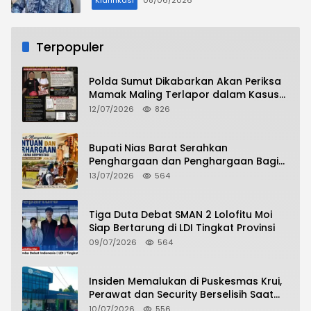
Terpopuler
Polda Sumut Dikabarkan Akan Periksa
Mamak Maling Terlapor dalam Kasus
Dugaan Penipuan Bermodus Surat
12/07/2026
826
Perdamaian
Bupati Nias Barat Serahkan
Penghargaan dan Penghargaan Bagi
Siswa Berprestasi Pada Pembukaan TA
13/07/2026
564
2026/2027
Tiga Duta Debat SMAN 2 Lolofitu Moi
Siap Bertarung di LDI Tingkat Provinsi
09/07/2026
564
Insiden Memalukan di Puskesmas Krui,
Perawat dan Security Berselisih Saat
Pelayanan Pasien Berlangsung
10/07/2026
556