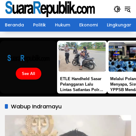
Langsung
ke
konten
Beranda
Politik
Hukum
Ekonomi
Lingkungan
See All
ETLE Handheld Sasar
Melalui Polan
Pelanggaran Lalu
Menyapa, Si
Lintas Satlantas Polres
YPPSB Mend
Kutim Intensifkan
Edukasi Tenta
Patroli Di Sangatta
Berlalu Linta
Wabup Indramayu
Satlantas Pol