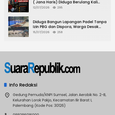
( Jana Haris) Diduga Berulang Kali
Lakukan Modus Sewa Motor Tanpa
12/07/2026
295
Bayar
Diduga Bangun Lapangan Padel Tanpa
Izin PBG dan Dispora, Warga Desak
CKTRP dan Dispora Jakarta Barat
15/07/2026
258
Tindak Lanjut
Info Redaksi
Gedung Pemuda/KNPI Sumsel, Jalan Aerobik No. 2-B,
Kelurahan Lorok Pakjo, Kecamatan Ilir Barat I,
Palembang (Kode Pos: 30126)