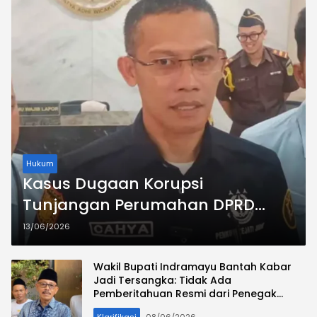
Hukum
Kasus Dugaan Korupsi
Tunjangan Perumahan DPRD
Indramayu: Kejati Jabar Resmi
13/06/2026
Tetapkan Tiga Orang Sebagai
Tersangka
Wakil Bupati Indramayu Bantah Kabar
Jadi Tersangka: Tidak Ada
Pemberitahuan Resmi dari Penegak
Hukum
Klarifikasi
08/06/2026