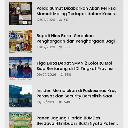
Polda Sumut Dikabarkan Akan Periksa
Mamak Maling Terlapor dalam Kasus
Dugaan Penipuan Bermodus Surat
12/07/2026
817
Perdamaian
Bupati Nias Barat Serahkan
Penghargaan dan Penghargaan Bagi
Siswa Berprestasi Pada Pembukaan TA
13/07/2026
558
2026/2027
Tiga Duta Debat SMAN 2 Lolofitu Moi
Siap Bertarung di LDI Tingkat Provinsi
09/07/2026
556
Insiden Memalukan di Puskesmas Krui,
Perawat dan Security Berselisih Saat
Pelayanan Pasien Berlangsung
10/07/2026
549
Panen Jagung Hibrida BUMDes
Berdaya Hilimbuasi, Bukti Nyata Potensi