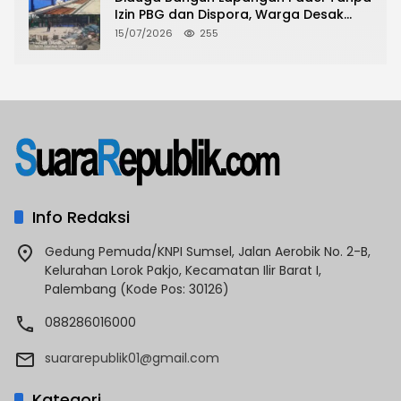
Izin PBG dan Dispora, Warga Desak
CKTRP dan Dispora Jakarta Barat
15/07/2026
255
Tindak Lanjut
Info Redaksi
Gedung Pemuda/KNPI Sumsel, Jalan Aerobik No. 2-B,
Kelurahan Lorok Pakjo, Kecamatan Ilir Barat I,
Palembang (Kode Pos: 30126)
088286016000
suararepublik01@gmail.com
Kategori