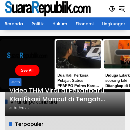
Langsung
ke
konten
Beranda
Politik
Hukum
Ekonomi
Lingkungan
See All
Dua Kali Perkosa
Diduga Edark
Pelajar, Satres
seorang laki –
Berita
PPAPPO Polres Karo
Ditangkap di
Video THM Viral di Pekanbaru,
Ringkus Pemuda
Kosong, Polis
Timbangan Di
Klarifikasi Muncul di Tengah
viral di pekanbaru
Puluhan Plast
Sorotan Publik
30/01/2026
Terpopuler