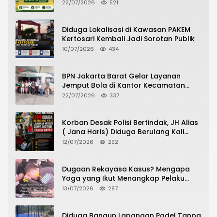
Pertanian Desa
22/07/2026
521
Diduga Lokalisasi di Kawasan PAKEM
Kertosari Kembali Jadi Sorotan Publik
10/07/2026
434
BPN Jakarta Barat Gelar Layanan
Jemput Bola di Kantor Kecamatan
Grogol Petamburan, Warga Antusias
22/07/2026
337
Urus Peningkatan HGB ke SHM
Korban Desak Polisi Bertindak, JH Alias
( Jana Haris) Diduga Berulang Kali
Lakukan Modus Sewa Motor Tanpa
12/07/2026
292
Bayar
Dugaan Rekayasa Kasus? Mengapa
Yoga yang Ikut Menangkap Pelaku
Pencurian Toko Ponsel di Pancur Batu
13/07/2026
287
Tidak Menjadi Tersangka?
Diduga Bangun Lapangan Padel Tanpa