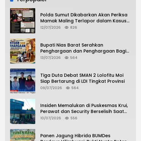
Polda Sumut Dikabarkan Akan Periksa
Mamak Maling Terlapor dalam Kasus
Dugaan Penipuan Bermodus Surat
12/07/2026
826
Perdamaian
Bupati Nias Barat Serahkan
Penghargaan dan Penghargaan Bagi
Siswa Berprestasi Pada Pembukaan TA
13/07/2026
564
2026/2027
Tiga Duta Debat SMAN 2 Lolofitu Moi
Siap Bertarung di LDI Tingkat Provinsi
09/07/2026
564
Insiden Memalukan di Puskesmas Krui,
Perawat dan Security Berselisih Saat
Pelayanan Pasien Berlangsung
10/07/2026
556
Panen Jagung Hibrida BUMDes