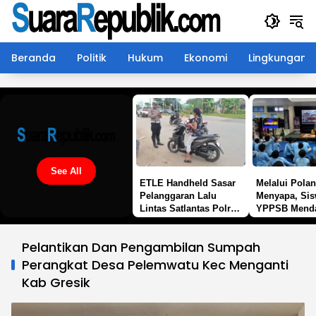
Langsung
ke
konten
Beranda
Politik
Hukum
Ekonomi
Lingkungan
See All
ETLE Handheld Sasar
Melalui Polan
Pelanggaran Lalu
Menyapa, Si
Lintas Satlantas Polres
YPPSB Mend
Kutim Intensifkan
Edukasi Tenta
Patroli Di Sangatta
Berlalu Linta
Pelantikan Dan Pengambilan Sumpah
Satlantas Pol
Perangkat Desa Pelemwatu Kec Menganti
Kab Gresik