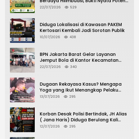
Berdaya Hilimbuasi, Bukti Nyata Potensi
Pertanian Desa
22/07/2026
529
Diduga Lokalisasi di Kawasan PAKEM
Kertosari Kembali Jadi Sorotan Publik
10/07/2026
438
BPN Jakarta Barat Gelar Layanan
Jemput Bola di Kantor Kecamatan
Grogol Petamburan, Warga Antusias
22/07/2026
340
Urus Peningkatan HGB ke SHM
Dugaan Rekayasa Kasus? Mengapa
Yoga yang Ikut Menangkap Pelaku
Pencurian Toko Ponsel di Pancur Batu
13/07/2026
295
Tidak Menjadi Tersangka?
Korban Desak Polisi Bertindak, JH Alias
( Jana Haris) Diduga Berulang Kali
Lakukan Modus Sewa Motor Tanpa
12/07/2026
295
Bayar