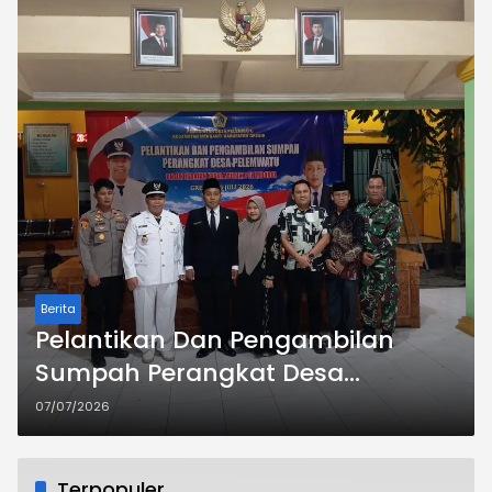
Berita
Pelantikan Dan Pengambilan
Sumpah Perangkat Desa
Pelemwatu Kec Menganti Kab
07/07/2026
Gresik
Terpopuler