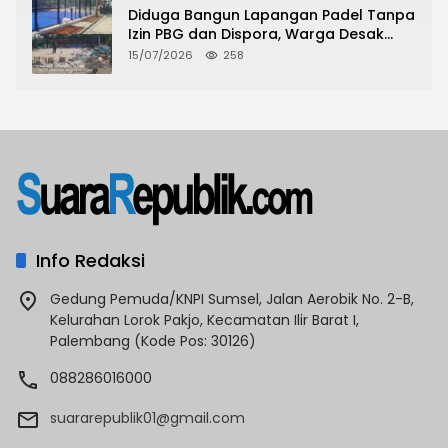
Diduga Bangun Lapangan Padel Tanpa
Izin PBG dan Dispora, Warga Desak
CKTRP dan Dispora Jakarta Barat
15/07/2026
258
Tindak Lanjut
Info Redaksi
Gedung Pemuda/KNPI Sumsel, Jalan Aerobik No. 2-B,
Kelurahan Lorok Pakjo, Kecamatan Ilir Barat I,
Palembang (Kode Pos: 30126)
088286016000
suararepublik01@gmail.com