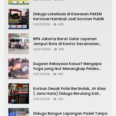
Diduga Lokalisasi di Kawasan PAKEM
Kertosari Kembali Jadi Sorotan Publik
10/07/2026
438
BPN Jakarta Barat Gelar Layanan
Jemput Bola di Kantor Kecamatan
Grogol Petamburan, Warga Antusias
22/07/2026
340
Urus Peningkatan HGB ke SHM
Dugaan Rekayasa Kasus? Mengapa
Yoga yang Ikut Menangkap Pelaku
Pencurian Toko Ponsel di Pancur Batu
13/07/2026
295
Tidak Menjadi Tersangka?
Korban Desak Polisi Bertindak, JH Alias
( Jana Haris) Diduga Berulang Kali
Lakukan Modus Sewa Motor Tanpa
12/07/2026
295
Bayar
Diduga Bangun Lapangan Padel Tanpa