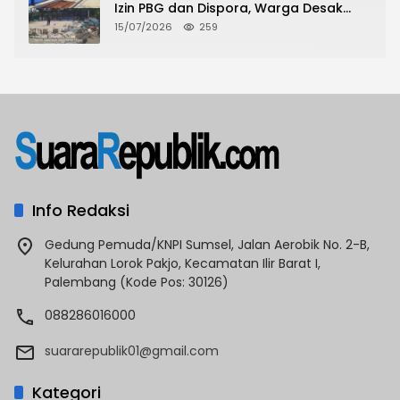
Izin PBG dan Dispora, Warga Desak
CKTRP dan Dispora Jakarta Barat
15/07/2026
259
Tindak Lanjut
Info Redaksi
Gedung Pemuda/KNPI Sumsel, Jalan Aerobik No. 2-B,
Kelurahan Lorok Pakjo, Kecamatan Ilir Barat I,
Palembang (Kode Pos: 30126)
088286016000
suararepublik01@gmail.com
Kategori