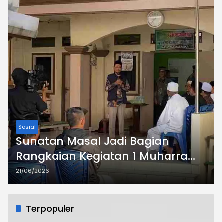
Sosial
Sunatan Masal Jadi Bagian
Rangkaian Kegiatan 1 Muharram
1448 H di Masjid Besar Shifaaul
21/06/2026
Quluub Maja
Terpopuler