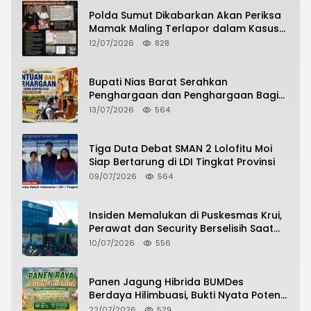
Polda Sumut Dikabarkan Akan Periksa
Mamak Maling Terlapor dalam Kasus
Dugaan Penipuan Bermodus Surat
12/07/2026
828
Perdamaian
Bupati Nias Barat Serahkan
Penghargaan dan Penghargaan Bagi
Siswa Berprestasi Pada Pembukaan TA
13/07/2026
564
2026/2027
Tiga Duta Debat SMAN 2 Lolofitu Moi
Siap Bertarung di LDI Tingkat Provinsi
09/07/2026
564
Insiden Memalukan di Puskesmas Krui,
Perawat dan Security Berselisih Saat
Pelayanan Pasien Berlangsung
10/07/2026
556
Panen Jagung Hibrida BUMDes
Berdaya Hilimbuasi, Bukti Nyata Potensi
Pertanian Desa
22/07/2026
529