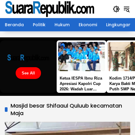
Langsung
ke
konten
Beranda
Politik
Hukum
Ekonomi
Lingkungan
See All
Ketua IESPA Ibnu Riza
Kodim 1714/P
Apresiasi Kapolri Cup
Karya Bakti 
2026: Wadah Luar
Putih SMP Ne
Biasa, dari Polres
Mulia Kab. P
hingga Panggung
Jaya
Masjid besar Shifaaul Quluub kecamatan
Nasional
Maja