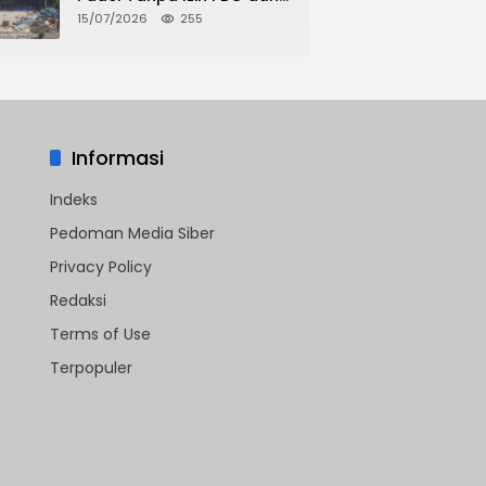
Dispora, Warga Desak
15/07/2026
255
CKTRP dan Dispora
Jakarta Barat Tindak
Lanjut
Informasi
Indeks
Pedoman Media Siber
Privacy Policy
Redaksi
Terms of Use
Terpopuler