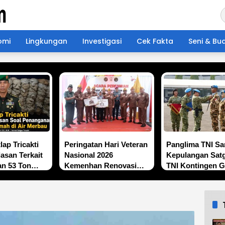
omi
Lingkungan
Investigasi
Cek Fakta
Seni & Bu
lap Tricakti
Peringatan Hari Veteran
Panglima TNI S
lasan Terkait
Nasional 2026
Kepulangan Satg
n 53 Ton
Kemenhan Renovasi
TNI Kontingen 
h di Air
Sekretariat LVRI dan
XX-V MONUSC
Bedah Rumah Veteran
di 19 Provinsi