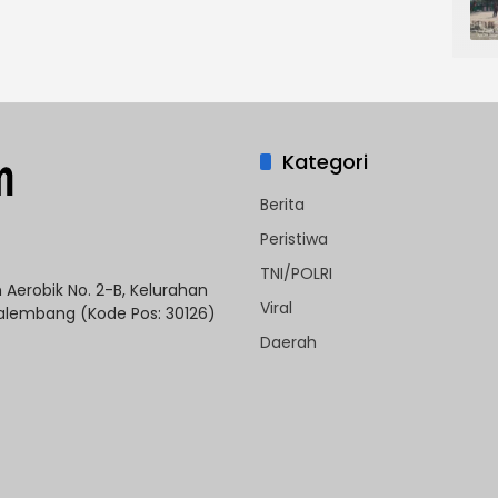
Kategori
Berita
Peristiwa
TNI/POLRI
Aerobik No. 2-B, Kelurahan
Viral
 Palembang (Kode Pos: 30126)
Daerah