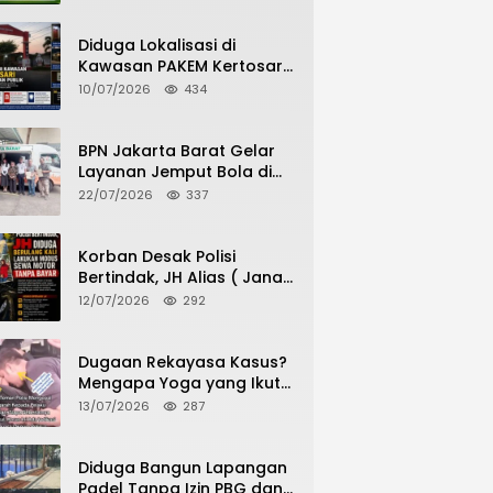
Potensi Pertanian Desa
Diduga Lokalisasi di
Kawasan PAKEM Kertosari
Kembali Jadi Sorotan
10/07/2026
434
Publik
BPN Jakarta Barat Gelar
Layanan Jemput Bola di
Kantor Kecamatan Grogol
22/07/2026
337
Petamburan, Warga
Antusias Urus Peningkatan
HGB ke SHM
Korban Desak Polisi
Bertindak, JH Alias ( Jana
Haris) Diduga Berulang
12/07/2026
292
Kali Lakukan Modus Sewa
Motor Tanpa Bayar
Dugaan Rekayasa Kasus?
Mengapa Yoga yang Ikut
Menangkap Pelaku
13/07/2026
287
Pencurian Toko Ponsel di
Pancur Batu Tidak Menjadi
Tersangka?
Diduga Bangun Lapangan
Padel Tanpa Izin PBG dan