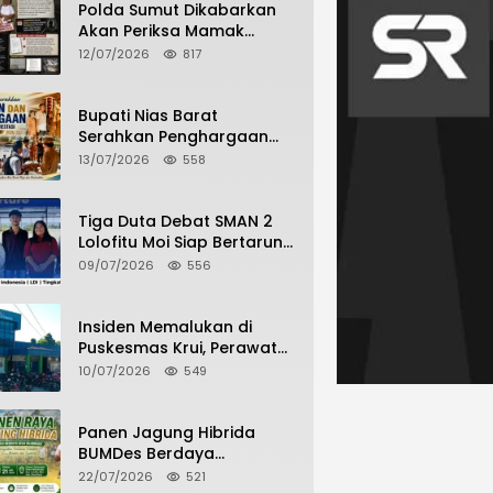
Polda Sumut Dikabarkan
Akan Periksa Mamak
Maling Terlapor dalam
12/07/2026
817
Kasus Dugaan Penipuan
Bermodus Surat
Perdamaian
Bupati Nias Barat
Serahkan Penghargaan
dan Penghargaan Bagi
13/07/2026
558
Siswa Berprestasi Pada
Pembukaan TA 2026/2027
Tiga Duta Debat SMAN 2
Lolofitu Moi Siap Bertarung
di LDI Tingkat Provinsi
09/07/2026
556
Insiden Memalukan di
Puskesmas Krui, Perawat
dan Security Berselisih
10/07/2026
549
Saat Pelayanan Pasien
Berlangsung
Panen Jagung Hibrida
BUMDes Berdaya
Hilimbuasi, Bukti Nyata
22/07/2026
521