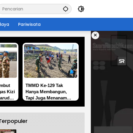
daya
Pariwisata
×
ambut
TMMD Ke-129 Tak
as Kizi
Hanya Membangun,
Garuda
Tapi Juga Menanam
O
Harapan Melalui
Ketahanan Pangan
Terpopuler