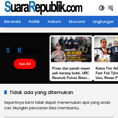
Langsung
ke
konten
Beranda
Politik
Hukum
Ekonomi
Lingkungan
See All
Pisau dan panah wayer
Ketua Tim Ad
jadi barang bukti, URC
Fam Fuk Tjho
Resmob Polres Bitung
Uun, Revan P
amankan 2 terduga
Wijaya SH: M
pelaku penganiayaan
Tunggu SP2
Tidak ada yang ditemukan
di batu putih
Lanjutan Pol
Sepertinya kami tidak dapat menemukan apa yang anda
cari. Mungkin pencarian bisa membantu.