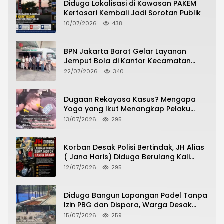
Diduga Lokalisasi di Kawasan PAKEM
Kertosari Kembali Jadi Sorotan Publik
10/07/2026
438
BPN Jakarta Barat Gelar Layanan
Jemput Bola di Kantor Kecamatan
Grogol Petamburan, Warga Antusias
22/07/2026
340
Urus Peningkatan HGB ke SHM
Dugaan Rekayasa Kasus? Mengapa
Yoga yang Ikut Menangkap Pelaku
Pencurian Toko Ponsel di Pancur Batu
13/07/2026
295
Tidak Menjadi Tersangka?
Korban Desak Polisi Bertindak, JH Alias
( Jana Haris) Diduga Berulang Kali
Lakukan Modus Sewa Motor Tanpa
12/07/2026
295
Bayar
Diduga Bangun Lapangan Padel Tanpa
Izin PBG dan Dispora, Warga Desak
CKTRP dan Dispora Jakarta Barat
15/07/2026
259