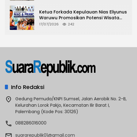
Tindak Lanjut
Ketua Forkada Kepulauan Nias Eliyunus
Waruwu Promosikan Potensi Wisata
Nias di Hadapan Dubes Prancis
17/07/2026
242
Info Redaksi
Gedung Pemuda/KNPI Sumsel, Jalan Aerobik No. 2-B,
Kelurahan Lorok Pakjo, Kecamatan Ilir Barat I,
Palembang (Kode Pos: 30126)
088286016000
suararepublik01@gmail.com