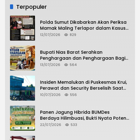
Terpopuler
Polda Sumut Dikabarkan Akan Periksa
Mamak Maling Terlapor dalam Kasus
Dugaan Penipuan Bermodus Surat
12/07/2026
829
Perdamaian
Bupati Nias Barat Serahkan
Penghargaan dan Penghargaan Bagi
Siswa Berprestasi Pada Pembukaan TA
13/07/2026
564
2026/2027
Insiden Memalukan di Puskesmas Krui,
Perawat dan Security Berselisih Saat
Pelayanan Pasien Berlangsung
10/07/2026
556
Panen Jagung Hibrida BUMDes
Berdaya Hilimbuasi, Bukti Nyata Potensi
Pertanian Desa
22/07/2026
533