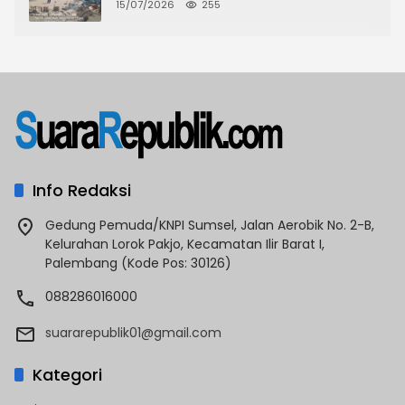
CKTRP dan Dispora Jakarta Barat
15/07/2026
255
Tindak Lanjut
Info Redaksi
Gedung Pemuda/KNPI Sumsel, Jalan Aerobik No. 2-B,
Kelurahan Lorok Pakjo, Kecamatan Ilir Barat I,
Palembang (Kode Pos: 30126)
088286016000
suararepublik01@gmail.com
Kategori