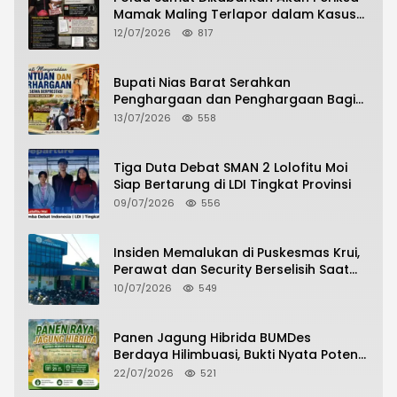
Mamak Maling Terlapor dalam Kasus
Dugaan Penipuan Bermodus Surat
12/07/2026
817
Perdamaian
Bupati Nias Barat Serahkan
Penghargaan dan Penghargaan Bagi
Siswa Berprestasi Pada Pembukaan TA
13/07/2026
558
2026/2027
Tiga Duta Debat SMAN 2 Lolofitu Moi
Siap Bertarung di LDI Tingkat Provinsi
09/07/2026
556
Insiden Memalukan di Puskesmas Krui,
Perawat dan Security Berselisih Saat
Pelayanan Pasien Berlangsung
10/07/2026
549
Panen Jagung Hibrida BUMDes
Berdaya Hilimbuasi, Bukti Nyata Potensi
Pertanian Desa
22/07/2026
521