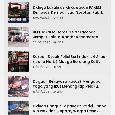
Diduga Lokalisasi di Kawasan PAKEM
Kertosari Kembali Jadi Sorotan Publik
10/07/2026
434
BPN Jakarta Barat Gelar Layanan
Jemput Bola di Kantor Kecamatan
Grogol Petamburan, Warga Antusias
22/07/2026
337
Urus Peningkatan HGB ke SHM
Korban Desak Polisi Bertindak, JH Alias
( Jana Haris) Diduga Berulang Kali
Lakukan Modus Sewa Motor Tanpa
12/07/2026
292
Bayar
Dugaan Rekayasa Kasus? Mengapa
Yoga yang Ikut Menangkap Pelaku
Pencurian Toko Ponsel di Pancur Batu
13/07/2026
287
Tidak Menjadi Tersangka?
Diduga Bangun Lapangan Padel Tanpa
Izin PBG dan Dispora, Warga Desak