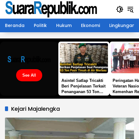
Langsung
ke
konten
Beranda
Politik
Hukum
Ekonomi
Lingkungan
See All
Asintel Satlap Tricakti
Peringatan Ha
Beri Penjelasan Terkait
Veteran Nasio
Penanganan 53 Ton
Kemenhan Re
Pasir Timah di Air
Sekretariat L
Merbau
Bedah Rumah
Kejari Majalengka
di 19 Provins