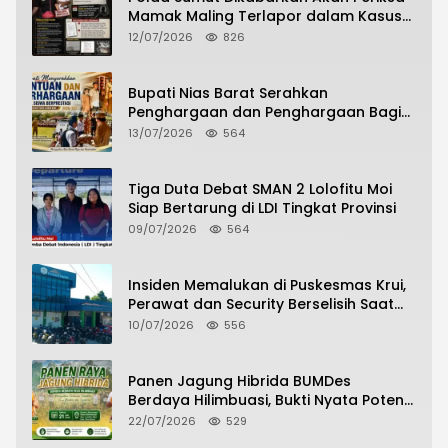
Mamak Maling Terlapor dalam Kasus
Dugaan Penipuan Bermodus Surat
12/07/2026
826
Perdamaian
Bupati Nias Barat Serahkan
Penghargaan dan Penghargaan Bagi
Siswa Berprestasi Pada Pembukaan TA
13/07/2026
564
2026/2027
Tiga Duta Debat SMAN 2 Lolofitu Moi
Siap Bertarung di LDI Tingkat Provinsi
09/07/2026
564
Insiden Memalukan di Puskesmas Krui,
Perawat dan Security Berselisih Saat
Pelayanan Pasien Berlangsung
10/07/2026
556
Panen Jagung Hibrida BUMDes
Berdaya Hilimbuasi, Bukti Nyata Potensi
Pertanian Desa
22/07/2026
529