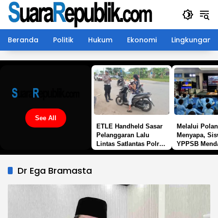
Langsung
ke
konten
Beranda
Politik
Hukum
Ekonomi
Lingkungan
See All
ETLE Handheld Sasar
Melalui Polan
Pelanggaran Lalu
Menyapa, Si
Lintas Satlantas Polres
YPPSB Mend
Kutim Intensifkan
Edukasi Tenta
Patroli Di Sangatta
Berlalu Linta
Dr Ega Bramasta
Satlantas Pol