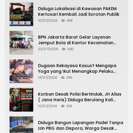
Diduga Lokalisasi di Kawasan PAKEM
Kertosari Kembali Jadi Sorotan Publik
10/07/2026
438
BPN Jakarta Barat Gelar Layanan
Jemput Bola di Kantor Kecamatan
Grogol Petamburan, Warga Antusias
22/07/2026
340
Urus Peningkatan HGB ke SHM
Dugaan Rekayasa Kasus? Mengapa
Yoga yang Ikut Menangkap Pelaku
Pencurian Toko Ponsel di Pancur Batu
13/07/2026
295
Tidak Menjadi Tersangka?
Korban Desak Polisi Bertindak, JH Alias
( Jana Haris) Diduga Berulang Kali
Lakukan Modus Sewa Motor Tanpa
12/07/2026
295
Bayar
Diduga Bangun Lapangan Padel Tanpa
Izin PBG dan Dispora, Warga Desak