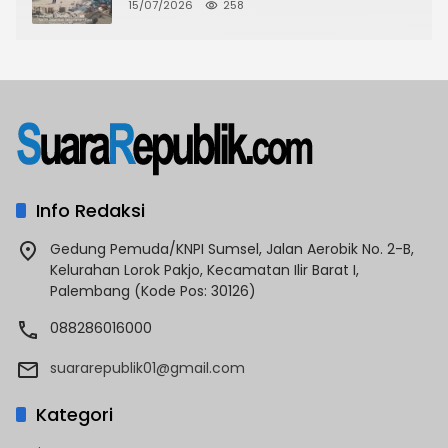
CKTRP dan Dispora Jakarta Barat
15/07/2026
258
Tindak Lanjut
Info Redaksi
Gedung Pemuda/KNPI Sumsel, Jalan Aerobik No. 2-B,
Kelurahan Lorok Pakjo, Kecamatan Ilir Barat I,
Palembang (Kode Pos: 30126)
088286016000
suararepublik01@gmail.com
Kategori