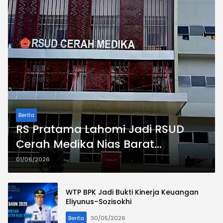
Berita
RS Pratama Lahomi Jadi RSUD
Cerah Medika Nias Barat
Berdasarkan Permenkes Nomor 3
01/06/2026
Tahun 2020
WTP BPK Jadi Bukti Kinerja Keuangan
Eliyunus–Sozisokhi
Berita
30/05/2026