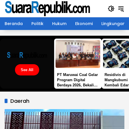
Langsung
ke
konten
Beranda
Politik
Hukum
Ekonomi
Lingkungan
See All
PT Maruwai Coal Gelar
Residivis di
Program Digital
Mangkubumi 
Berdaya 2026, Bekali
Kembali Edar
Warga Lingkar
Pod Getar “,
Tambang dengan
Desak Polisi 
Daerah
Keterampilan
Tangan
Komputer Bekerja
Sama LPP Butterfly