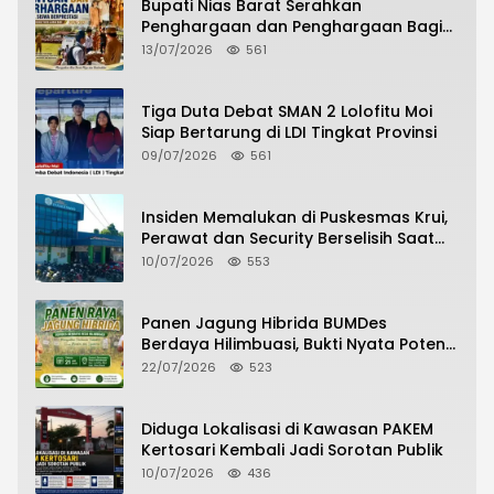
Bupati Nias Barat Serahkan
Penghargaan dan Penghargaan Bagi
Siswa Berprestasi Pada Pembukaan TA
13/07/2026
561
2026/2027
Tiga Duta Debat SMAN 2 Lolofitu Moi
Siap Bertarung di LDI Tingkat Provinsi
09/07/2026
561
Insiden Memalukan di Puskesmas Krui,
Perawat dan Security Berselisih Saat
Pelayanan Pasien Berlangsung
10/07/2026
553
Panen Jagung Hibrida BUMDes
Berdaya Hilimbuasi, Bukti Nyata Potensi
Pertanian Desa
22/07/2026
523
Diduga Lokalisasi di Kawasan PAKEM
Kertosari Kembali Jadi Sorotan Publik
10/07/2026
436