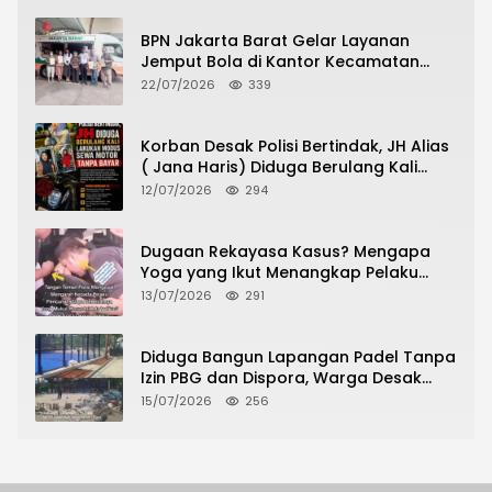
BPN Jakarta Barat Gelar Layanan
Jemput Bola di Kantor Kecamatan
Grogol Petamburan, Warga Antusias
22/07/2026
339
Urus Peningkatan HGB ke SHM
Korban Desak Polisi Bertindak, JH Alias
( Jana Haris) Diduga Berulang Kali
Lakukan Modus Sewa Motor Tanpa
12/07/2026
294
Bayar
Dugaan Rekayasa Kasus? Mengapa
Yoga yang Ikut Menangkap Pelaku
Pencurian Toko Ponsel di Pancur Batu
13/07/2026
291
Tidak Menjadi Tersangka?
Diduga Bangun Lapangan Padel Tanpa
Izin PBG dan Dispora, Warga Desak
CKTRP dan Dispora Jakarta Barat
15/07/2026
256
Tindak Lanjut